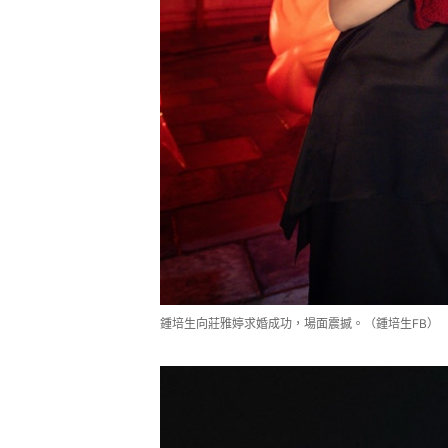
鍾培生向莊雅婷求婚成功，場面震撼。（鍾培生FB）