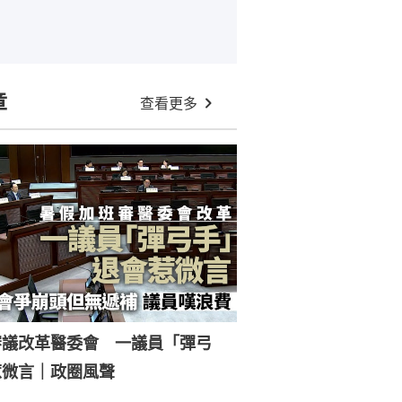
章
查看更多
審議改革醫委會 一議員「彈弓
惹微言｜政圈風聲