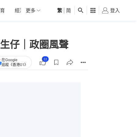
育
經濟
更多
01深圳
繁
觀點
|
简
健康
好食玩飛
登入
女
生仔｜政圈風聲
22
在Google
追蹤《香港01》