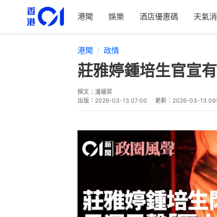
港聞
娛樂
酒店優惠碼
天氣消
港聞
政情
莊雅婷鍾培生官宣有
撰文：
潘耀昇
出版：
2026-03-13 07:00
更新：
2026-03-13 09