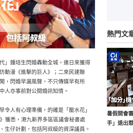
熱門文
代」鍾培生閃婚轟動全城，連日來獲得
仿動漫《進擊的巨人》；二來民建聯
聞，閃婚早漏風聲，不只傳媒早有所
中人亦事前對公開婚訊知情。
早令人有心理準備，的確是「壓水花」
暑假開會
1》獲悉，港九新界多區區議會秘書處
手」退出
、生仔計劃，包括阿叔級的資深議員。