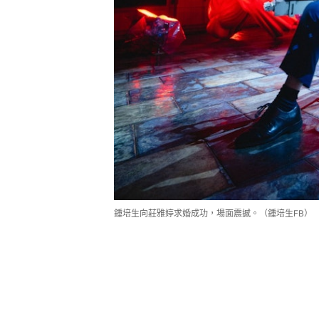
鍾培生向莊雅婷求婚成功，場面震撼。（鍾培生FB）