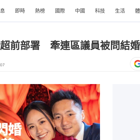
息
即時
熱榜
國際
中國
科技
生活
體
超前部署 牽連區議員被問結婚
:07