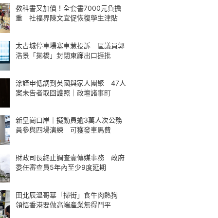
教科書又加價！全套書7000元負擔
重 社福界陳文宜促恢復學生津貼
太古城停車場塞車惹投訴 區議員郭
浩景「拋橋」封閉東廊出口捱批
涂謹申低調到英國與家人團聚 47人
案未告者取回護照｜政壇諸事町
新皇崗口岸｜擬動員逾3萬人次公務
員參與四場演練 可獲發車馬費
財政司長終止調查壹傳媒事務 政府
委任審查員5年內至少9度延期
田北辰溫哥華「掃街」食牛肉熱狗
領悟香港要做高端產業無得鬥平