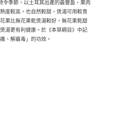
時令季節，以土耳其出產的最豐盈，果肉
熟度較高，也自然較甜，煲湯可用較青
花果比無花果乾煲湯較好，無花果乾甜
煲湯更有利健康。於《本草綱目》中記
痛、解瘡毒」的功效。