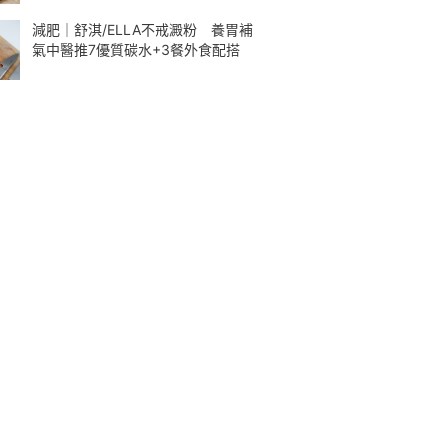
減肥｜舒淇/ELLA不戒澱粉 養胃補
氣中醫推7優質碳水+3餐外食配搭