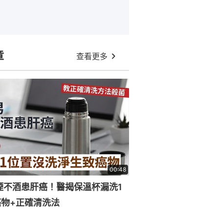
章
查看更多
00:48
煙不酒患肝癌！醫揭保溫杯漏洗1
物+正確清洗法