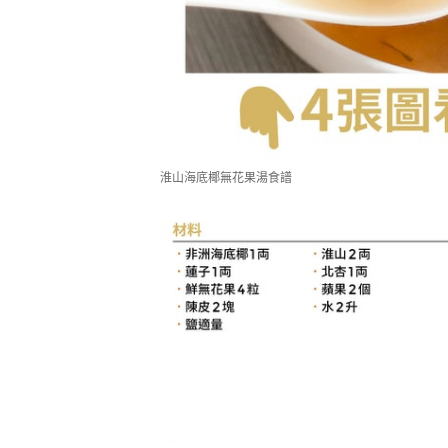
淮山海底椰無花果湯食譜