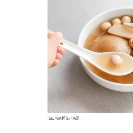
淮山海底椰無花果湯