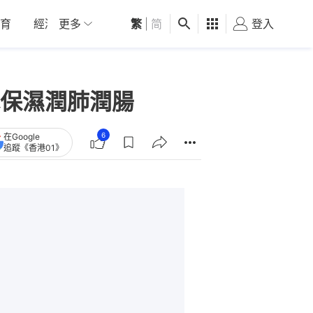
育
經濟
更多
01深圳
繁
觀點
|
简
健康
好食玩飛
登入
女
保濕潤肺潤腸
6
在Google
追蹤《香港01》