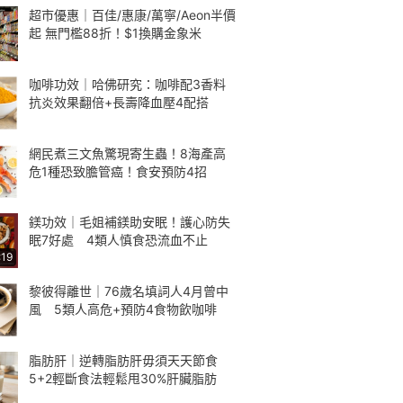
超市優惠｜百佳/惠康/萬寧/Aeon半價
起 無門檻88折！$1換購金象米
咖啡功效｜哈佛研究：咖啡配3香料
抗炎效果翻倍+長壽降血壓4配搭
網民煮三文魚驚現寄生蟲！8海產高
危1種恐致膽管癌！食安預防4招
鎂功效｜毛姐補鎂助安眠！護心防失
眠7好處 4類人慎食恐流血不止
:19
黎彼得離世｜76歲名填詞人4月曾中
風 5類人高危+預防4食物飲咖啡
脂肪肝｜逆轉脂肪肝毋須天天節食
5+2輕斷食法輕鬆甩30%肝臟脂肪