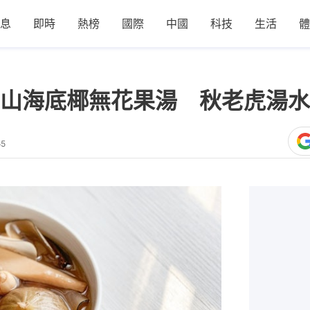
息
即時
熱榜
國際
中國
科技
生活
體
山海底椰無花果湯 秋老虎湯水
55