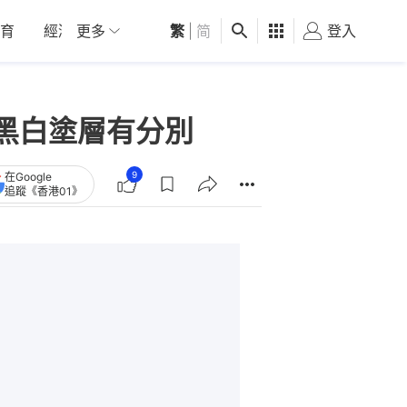
育
經濟
更多
01深圳
繁
觀點
|
简
健康
好食玩飛
登入
女
黑白塗層有分別
9
在Google
追蹤《香港01》