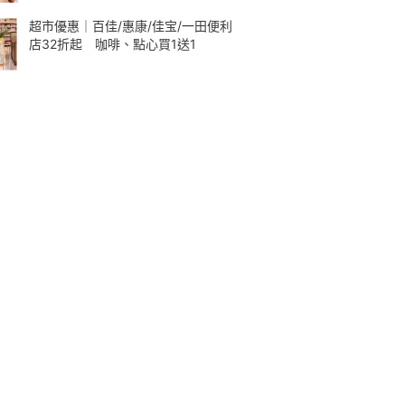
超市優惠｜百佳/惠康/佳宝/一田便利
店32折起 咖啡、點心買1送1