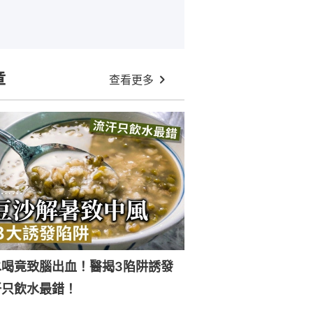
章
查看更多
水喝竟致腦出血！醫揭3陷阱誘發
汗只飲水最錯！