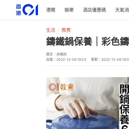
港聞
娛樂
酒店優惠碼
天氣消
生活
教煮
鑄鐵鍋保養｜彩色鑄
撰文：
余曉彤
出版：
2022-12-06 19:03
更新：
2022-12-06 19: