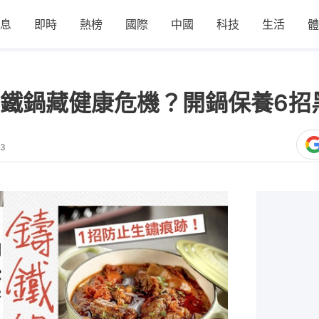
息
即時
熱榜
國際
中國
科技
生活
體
鐵鍋藏健康危機？開鍋保養6招
03