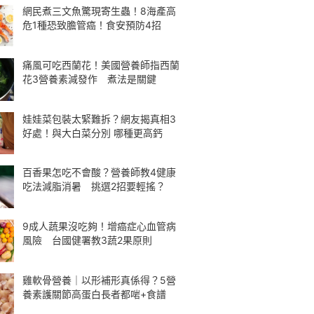
網民煮三文魚驚現寄生蟲！8海產高
危1種恐致膽管癌！食安預防4招
痛風可吃西蘭花！美國營養師指西蘭
花3營養素減發作 煮法是關鍵
娃娃菜包裝太緊難拆？網友揭真相3
好處！與大白菜分別 哪種更高鈣
百香果怎吃不會酸？營養師教4健康
吃法減脂消暑 挑選2招要輕搖？
9成人蔬果沒吃夠！增癌症心血管病
風險 台國健署教3蔬2果原則
雞軟骨營養｜以形補形真係得？5營
養素護關節高蛋白長者都啱+食譜