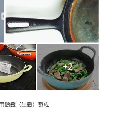
+
2
粹用鑄鐵（生鐵）製成