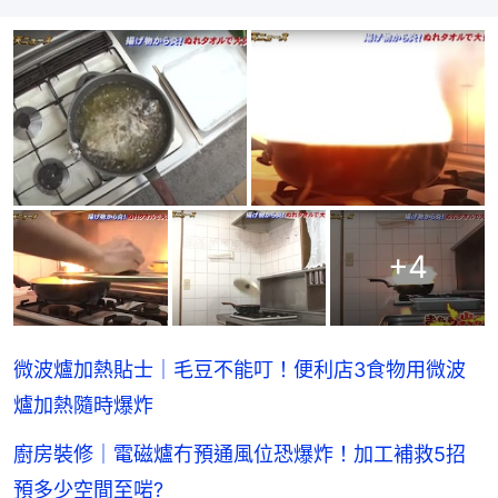
+
4
微波爐加熱貼士｜毛豆不能叮！便利店3食物用微波
爐加熱隨時爆炸
廚房裝修｜電磁爐冇預通風位恐爆炸！加工補救5招
預多少空間至啱?