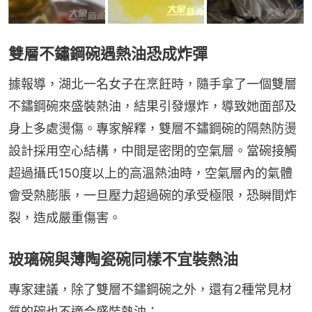
雙層不鏽鋼碗遇熱油恐成炸彈
據報導，湖北一名女子在烹飪時，隨手拿了一個雙層
不鏽鋼碗來盛裝熱油，結果引發爆炸，導致她面部及
身上多處燙傷。專家解釋，雙層不鏽鋼碗的隔熱防燙
設計採用空心結構，中間是密閉的空氣層。當碗接觸
超過攝氏150度以上的高溫熱油時，空氣層內的氣體
會受熱膨脹，一旦壓力超過碗的承受極限，恐瞬間炸
裂，造成嚴重傷害。
玻璃碗與薄陶瓷碗同樣不宜裝熱油
專家建議，除了雙層不鏽鋼碗之外，還有2種常見材
質的碗也不適合盛裝熱油：