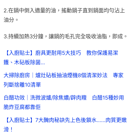
2.在鍋中倒入適量的油，搖動鍋子直到鍋面均勻沾上
油分。
3.持續加熱3分鐘，讓鍋的毛孔完全吸收油脂，即成。
【入廚貼士】廚具更耐用5大技巧 教你保護易潔
鑊、木砧板除菌…
大掃除廚房｜爐灶砧板抽油煙機8個清潔妙法 專家
列斷捨離10清單
白醋功效｜洗微波爐/除焦燶/辟肉羶 白醋15種妙用
脆炸豆腐都靠佢
【入廚貼士】7大醃肉秘訣先上色後鎖水......肉質更嫩
滑！