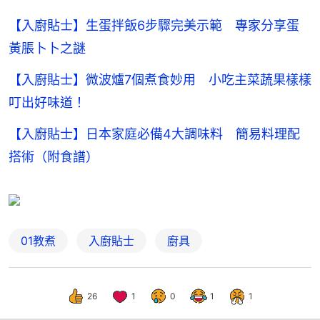
【入廚貼士】生蛋拌飯6步驟完美示範 專家分享蛋
黃脹卜卜之謎
【入廚貼士】微波爐7個煮食妙用 小吃主菜蔬果樣樣
叮出好味道！
【入廚貼士】日本家庭必備4大調味料 簡易料理配
搭術（附食譜）
01教煮
入廚貼士
廚具
26
1
0
1
1