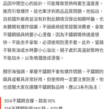
品因中間空心的設計，可能導致受熱時產生溫度差，
進而引發爆炸，這也牽涉到商品品質問題。他指出，
目前國外廠商並沒有針對此類情況發出相關呼籲，也
未聽聞有爆炸個案，不過廠商經常提醒消費者，拿取
不鏽鋼鍋具時要小心燙傷，因為不鏽鋼導熱速度很
快，不能赤手拿取，必須使用防燙手套。此外，當鍋
子裝有油或水時要小心溢出，鍋子處於高溫狀態時也
不能加水，以免噴濺造成燙傷。
顏宗海強調，單層不鏽鋼不會有爆炸問題，不鏽鋼的
鍋具或餐具非常好用，但使用時一定要注意防燙。他
也提醒大家在選購不鏽鋼製品時，應以3系列為主：
304不鏽鋼含鎳、鉻各18%
316不鏽鋼則是18%鉻、10%鎳