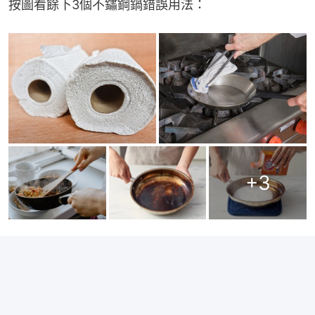
按圖看餘下3個不鏽鋼鍋錯誤用法：
+
3