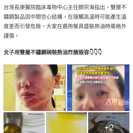
台灣長庚醫院臨床毒物中心主任顏宗海指出，雙層不
鏽鋼製品因中間空心結構，在接觸高溫時可能產生溫
度差而引發危險，大家在選用餐具盛裝熱油時需格外
謹慎。
女子用雙層不鏽鋼碗裝熱油炸臉毀容👇👇👇
+
2