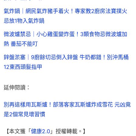
氣炸鍋｜網民氣炸豬手着火！專家教2廚房法寶撲火
忌放1物入氣炸鍋
微波爐禁忌｜小心雞蛋變炸蛋！3類食物忌微波爐加
熱 番茄不能叮
鋅盤淤塞｜9廚餘切忌倒入鋅盤 牛奶都錯！別沖馬桶
12東西頭髮指甲
延伸閱讀：
別再這樣用瓦斯爐！部落客家瓦斯爐炸成雪花 元凶竟
是2個常見壞習慣
【本文獲「
健康2.0
」授權轉載。】