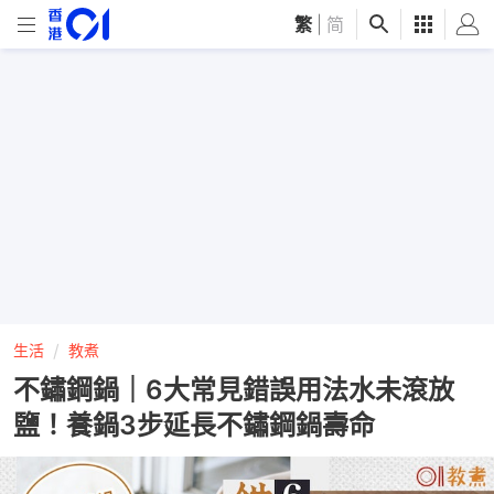
繁
|
简
生活
教煮
不鏽鋼鍋｜6大常見錯誤用法水未滾放
鹽！養鍋3步延長不鏽鋼鍋壽命