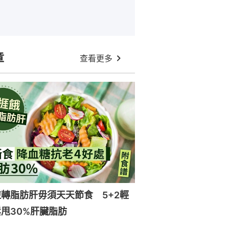
章
查看更多
轉脂肪肝毋須天天節食 5+2輕
甩30%肝臟脂肪