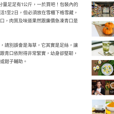
4，分量足足有1公斤，一於買吧！包裝內的
活1至2日，但必須放在雪櫃下格雪藏，
口，肉質及味道果然跟廉價急凍青口是
，請別誤會是海草，它其實是足絲，讓
跟青口依附得非常緊實，幼身卻堅韌，
或鉗子輔助。
17