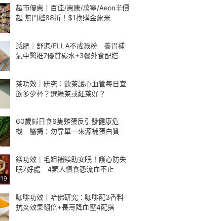
超市優惠｜百佳/惠康/萬寧/Aeon半價
起 無門檻88折！$1換購金象米
減肥｜舒淇/ELLA不戒澱粉 養胃補
氣中醫推7優質碳水+3餐外食配搭
茶功效｜研究：飲茶護心血管每日宜
飲多少杯？選綠茶或紅茶好？
60歲婦日食6隻雞蛋反引發健康危
機 醫揭：勿靠單一來源補蛋白質
鎂功效｜毛姐補鎂助安眠！護心防失
眠7好處 4類人慎食恐流血不止
:19
咖啡功效｜哈佛研究：咖啡配3香料
抗炎效果翻倍+長壽降血壓4配搭