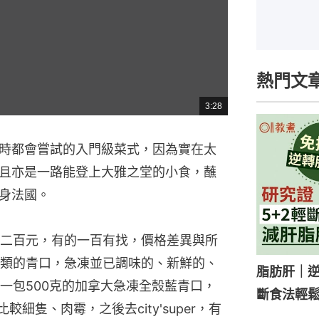
熱門文
3:28
總
共
時
間
時都會嘗試的入門級菜式，因為實在太
且亦是一路能登上大雅之堂的小食，蘸
身法國。
二百元，有的一百有找，價格差異與所
類的青口，急凍並已調味的、新鮮的、
脂肪肝｜逆
一包500克的加拿大急凍全殼藍青口，
斷食法輕鬆
較細隻、肉霉，之後去city'super，有