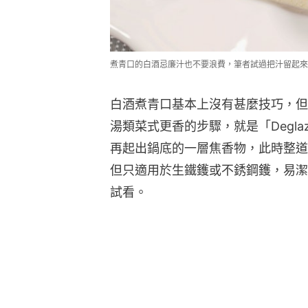
煮青口的白酒忌廉汁也不要浪費，筆者試過把汁留起來
白酒煮青口基本上沒有甚麼技巧，但
湯類菜式更香的步驟，就是「Degl
再起出鍋底的一層焦香物，此時整道
但只適用於生鐵鑊或不銹鋼鑊，易潔鍋
試看。