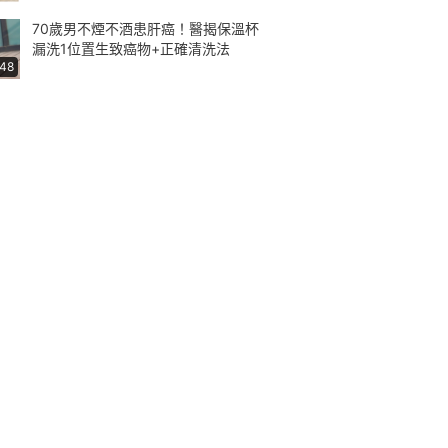
70歲男不煙不酒患肝癌！醫揭保溫杯
漏洗1位置生致癌物+正確清洗法
:48