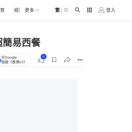
育
經濟
更多
01深圳
繁
觀點
|
简
健康
好食玩飛
登入
女
超簡易西餐
11
在Google
追蹤《香港01》