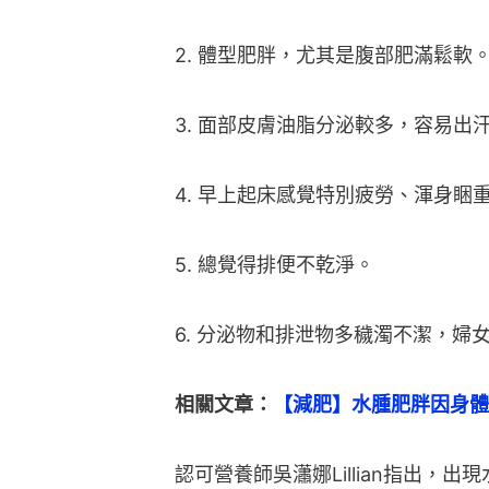
2. 體型肥胖，尤其是腹部肥滿鬆軟
3. 面部皮膚油脂分泌較多，容易出
4. 早上起床感覺特別疲勞、渾身睏
5. 總覺得排便不乾淨。
6. 分泌物和排泄物多穢濁不潔，婦
相關文章：
【減肥】水腫肥胖因身體
認可營養師吳瀟娜Lillian指出，