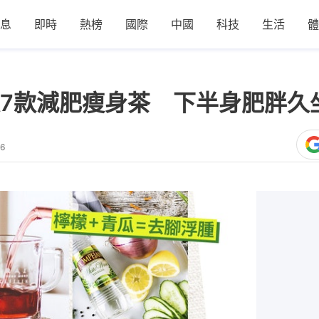
息
即時
熱榜
國際
中國
科技
生活
體
7款減肥瘦身茶 下半身肥胖久
46