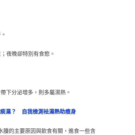
。
汗。
重；夜晚卻特別有食慾。
女帶下分泌增多，則多屬濕熱。
痰濕？　自我檢測袪濕熱助瘦身
出現水腫的主要原因與飲食有關，進食一些含