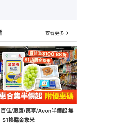
章
查看更多
百佳/惠康/萬寧/Aeon半價起 無
！$1換購金象米