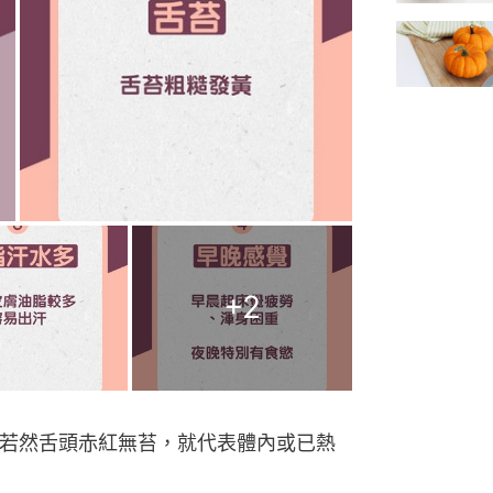
+
2
熱。若然舌頭赤紅無苔，就代表體內或已熱