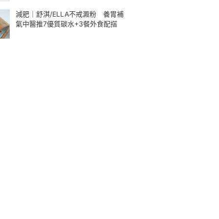
減肥｜舒淇/ELLA不戒澱粉 養胃補
氣中醫推7優質碳水+3餐外食配搭