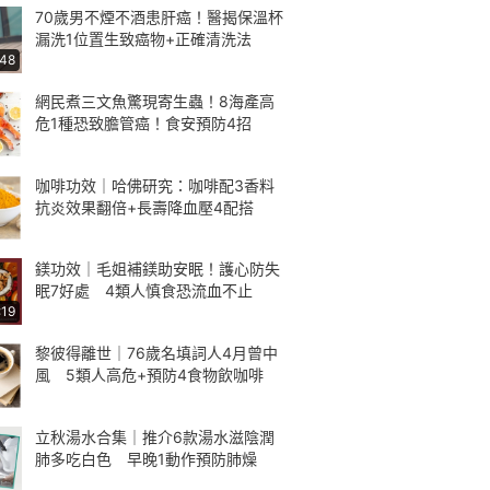
70歲男不煙不酒患肝癌！醫揭保溫杯
漏洗1位置生致癌物+正確清洗法
:48
網民煮三文魚驚現寄生蟲！8海產高
危1種恐致膽管癌！食安預防4招
咖啡功效｜哈佛研究：咖啡配3香料
抗炎效果翻倍+長壽降血壓4配搭
鎂功效｜毛姐補鎂助安眠！護心防失
眠7好處 4類人慎食恐流血不止
:19
黎彼得離世｜76歲名填詞人4月曾中
風 5類人高危+預防4食物飲咖啡
立秋湯水合集｜推介6款湯水滋陰潤
肺多吃白色 早晚1動作預防肺燥