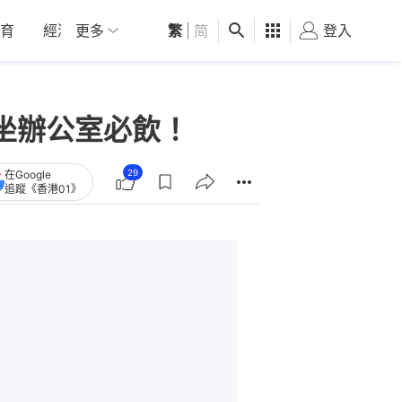
育
經濟
更多
01深圳
繁
觀點
|
简
健康
好食玩飛
登入
女
坐辦公室必飲！
29
在Google
追蹤《香港01》