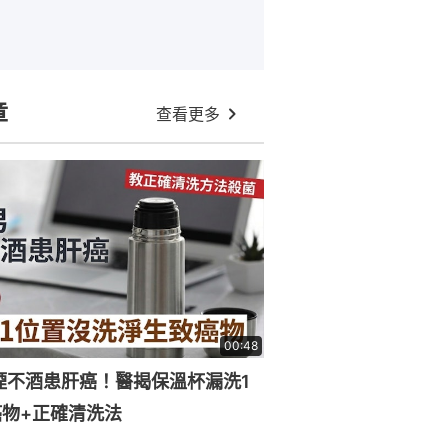
章
查看更多
00:48
煙不酒患肝癌！醫揭保溫杯漏洗1
物+正確清洗法