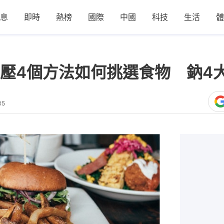
息
即時
熱榜
國際
中國
科技
生活
體
壓4個方法如何挑選食物 鈉4
35