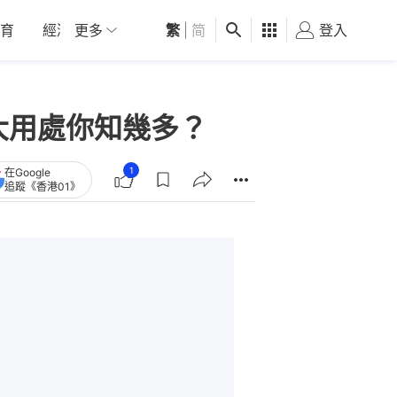
育
經濟
更多
01深圳
繁
觀點
|
简
健康
好食玩飛
登入
女
大用處你知幾多？
1
在Google
追蹤《香港01》