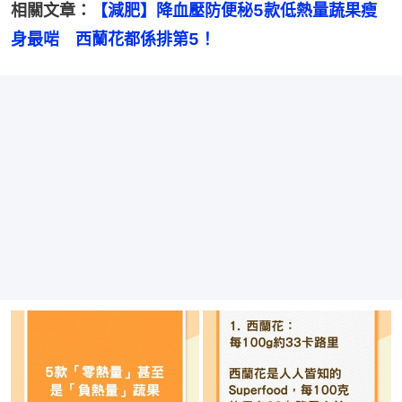
相關文章：
【減肥】降血壓防便秘5款低熱量蔬果瘦
身最啱　西蘭花都係排第5！