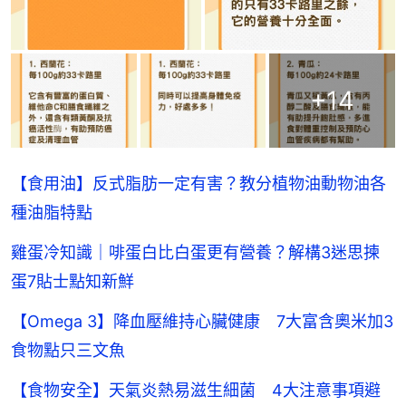
+
14
【食用油】反式脂肪一定有害？教分植物油動物油各
種油脂特點
雞蛋冷知識｜啡蛋白比白蛋更有營養？解構3迷思揀
蛋7貼士點知新鮮
【Omega 3】降血壓維持心臟健康 7大富含奧米加3
食物點只三文魚
【食物安全】天氣炎熱易滋生細菌 4大注意事項避