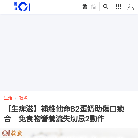
繁
|
简
生活
教煮
【生痱滋】補維他命B2蛋奶助傷口癒
合 免食物營養流失切忌2動作