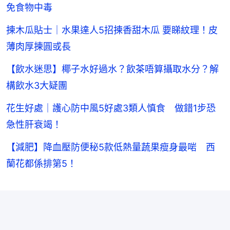
免食物中毒
揀木瓜貼士｜水果達人5招揀香甜木瓜 要睇紋理！皮
薄肉厚揀圓或長
【飲水迷思】椰子水好過水？飲茶唔算攝取水分？解
構飲水3大疑團
花生好處｜護心防中風5好處3類人慎食 做錯1步恐
急性肝衰竭！
【減肥】降血壓防便秘5款低熱量蔬果瘦身最啱 西
蘭花都係排第5！