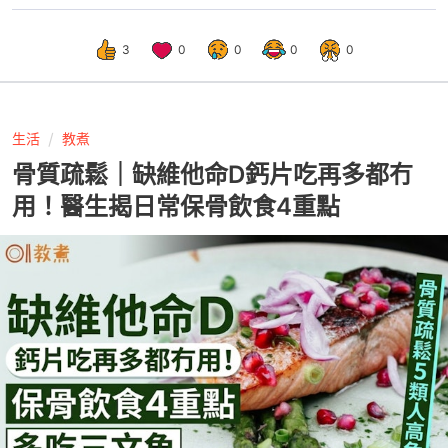
3
0
0
0
0
生活
教煮
骨質疏鬆｜缺維他命D鈣片吃再多都冇
用！醫生揭日常保骨飲食4重點