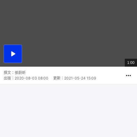
播
放
1:00
總
影
共
片
時
撰文：
張蔚昕
間
出版：
2020-08-03 08:00
更新：
2021-05-24 15:09