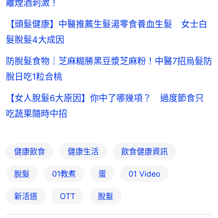
離煙酒刺激！
【頭髮健康】中醫推薦生髮湯零食養血生髮 女士白
髮脫髮4大成因
防脫髮食物｜芝麻糊勝黑豆漿芝麻粉！中醫7招烏髮防
脫日吃1粒合桃
【女人脫髮6大原因】你中了哪幾項？ 過度節食只
吃蔬果隨時中招
健康飲食
健康生活
飲食健康資訊
脫髮
01教煮
蛋
01 Video
新活道
OTT
脫髮