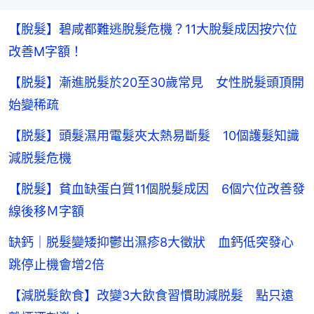
【脫髮】碧咸都難逃脫髮危機？11大脫髮成因按穴位
改善M字額！
【脱髮】漸進脱髮於20至30歲常見 女性脱髮頭頂開
始變稀疏
【脱髮】頭髮濕用電髮夾太熱易斷髮 10個護髮知識
減脱髮危機
【脱髮】貧血缺蛋白質11個脱髮成因 6個穴位改善發
線後移Ｍ字額
缺鈣｜脱髮變矮抑鬱出濕疹8大徵狀 血鈣低突發心
跳停止機會增2倍
【減脱髮飲食】改變3大飲食習慣助減脱髮 點只遠