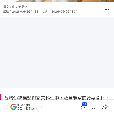
撰文：
中天新聞網
出版：
2026-06-26 11:31
更新：
2026-06-26 11:31
台灣傳統糕點與家常料理中，蘊含豐富的護髮食材，
18
在Google
從芝麻湯圓、海苔零食到滷豬腳、紅豆湯，日常飲食
追蹤《香港01》