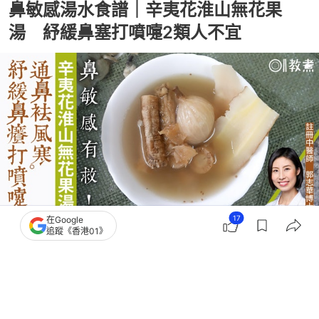
鼻敏感湯水食譜｜辛夷花淮山無花果
湯 紓緩鼻塞打噴嚏2類人不宜
17
在Google
追蹤《香港01》
撰文：
余曉彤
出版：
2026-04-25 09:00
更新：
2026-04-25 09:00