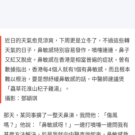
近日的天氣愈見涼爽，下周更是立冬了，不過這些轉
天氣的日子，鼻敏感特別容易發作，噴嚏連連，鼻子
又紅又脫皮。鼻敏感在香港是相當普遍的症狀，曾有
數據指出，香港每4個人就有1個有鼻敏感，而且根本
難以根治，要是想紓緩鼻敏感的話，中醫師建議煲
「蟲草花淮山杞子雞湯」。
攝影：鄧穎琪
那天，某同事擤了一整天鼻涕，我問他：「傷風
嗎？」他說：「鼻敏感呀！」一邊打噴嚏一邊問我有
甚麼方法解決，於是我就向中醫查詢起來，鼻敏感救