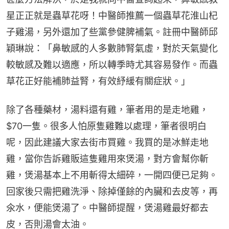
星正正就是蟲草花呀！中醫師推薦一個蟲草花淮山杞
子雞湯，另外還加了些黨參健脾補氣。註冊中醫師邱
穎琳說：「鼻敏感的人多數肺腎氣虛，對於天氣變化
較敏感及難以適應，所以轉季時尤其容易發作。而蟲
草花正好能補肺益腎，有效紓緩有關症狀。」
除了各種藥材，湯料還有雞，筆者用的是走地雞，
$70一隻。很多人怕原隻雞難以處理，筆者很明白
呢，因此建議大家去街市買雞。我買的是冰鮮走地
雞，當你告訴雞販這隻雞用來煲湯，對方會幫你斬
雞，煲湯基本上不用斬得太細碎，一開四便已足夠。
回家後只需把雞洗淨、除掉僅餘的內臟和去皮等，再
氽水，便能煲湯了。中醫師提醒，煲湯雞最好都去
皮，否則湯會太油。