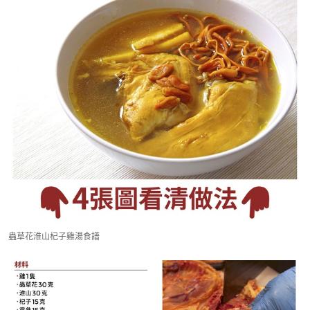
蟲草花淮山杞子雞湯食譜