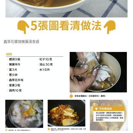
蟲草花螺頭豬𦟌湯食譜