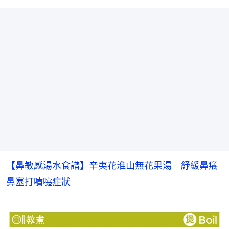
【鼻敏感湯水食譜】辛夷花淮山無花果湯　紓緩鼻癢
鼻塞打噴嚏症狀