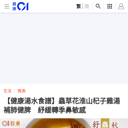
繁
|
简
生活
教煮
【健康湯水食譜】蟲草花淮山杞子雞湯
補肺健脾 紓緩轉季鼻敏感