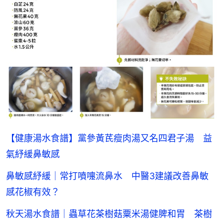
【健康湯水食譜】黨參黃芪瘦肉湯又名四君子湯 益
氣紓緩鼻敏感
鼻敏感紓緩｜常打噴嚏流鼻水 中醫3建議改善鼻敏
感花椒有效？
秋天湯水食譜｜蟲草花茶樹菇粟米湯健脾和胃 茶樹