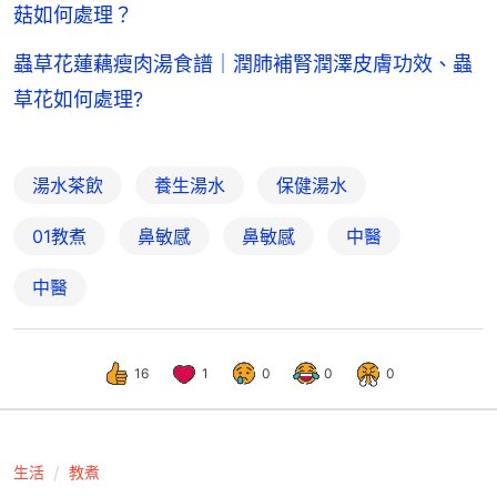
菇如何處理？
蟲草花蓮藕瘦肉湯食譜｜潤肺補腎潤澤皮膚功效、蟲
草花如何處理?
湯水茶飲
養生湯水
保健湯水
01教煮
鼻敏感
鼻敏感
中醫
中醫
16
1
0
0
0
生活
教煮