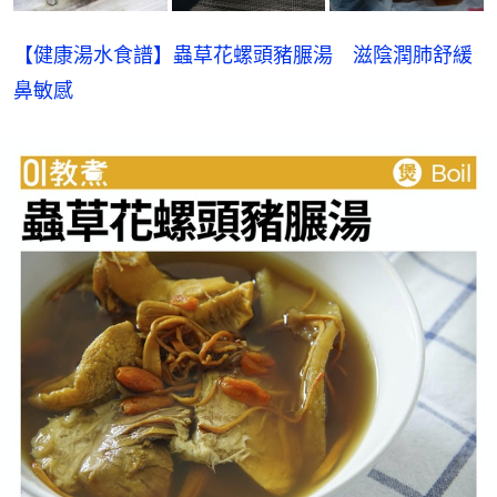
【健康湯水食譜】蟲草花螺頭豬𦟌湯　滋陰潤肺舒緩
鼻敏感