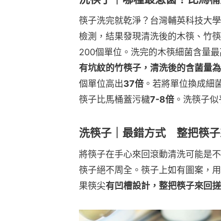
筷子洗完就乾淨？台灣輔英科技大學
檢測，結果發現清洗後的木筷、竹筷
200個單位。洗完的木筷細菌含量最
有坑紋的竹筷子，清洗後的含菌量為1
個單位高出
37倍
。若將單位換成細菌
筷子比馬桶蓋污穢
7-8倍
。洗筷子似
洗筷子｜最錯方式 整把筷子
將筷子在手心來回滾動清洗可能是不
筷子絕不周全。筷子上如有圖案，用
果筷尖
有凹槽設計，整把筷子來回搓