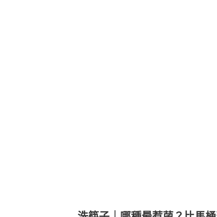
洗筷子｜哪種最惹菌？比馬桶