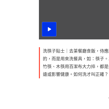
播
放
影
片
洗筷子貼士｜去茶餐廳食飯，侍應
的，而是用來洗餐具，如：筷子。
竹筷、木筷用百潔布大力捽，都是
遠或影響健康。如何洗才叫正確？