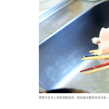
將筷子在手心來回滾動清洗，根本無法徹底洗淨污垢。（p