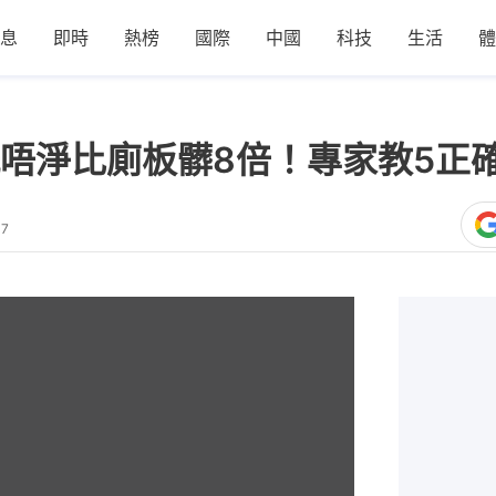
息
即時
熱榜
國際
中國
科技
生活
體
唔淨比廁板髒8倍！專家教5正
07