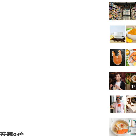
17
蓋髒8倍