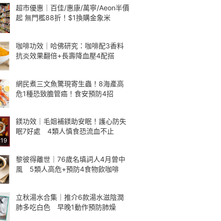
超市優惠｜百佳/惠康/萬寧/Aeon半價
起 無門檻88折！$1換購金象米
咖啡功效｜哈佛研究：咖啡配3香料
抗炎效果翻倍+長壽降血壓4配搭
網民煮三文魚驚現寄生蟲！8海產高
危1種恐致膽管癌！食安預防4招
鎂功效｜毛姐補鎂助安眠！護心防失
眠7好處 4類人慎食恐流血不止
:19
黎彼得離世｜76歲名填詞人4月曾中
風 5類人高危+預防4食物飲咖啡
立秋湯水合集｜推介6款湯水滋陰潤
肺多吃白色 早晚1動作預防肺燥