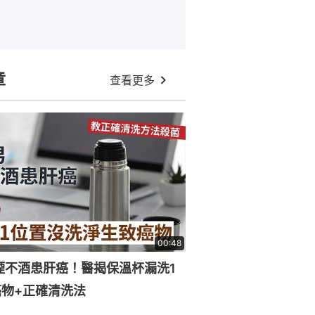
章
查看更多
00:48
煙不酒患肝癌！醫揭保溫杯漏洗1
物+正確清洗法