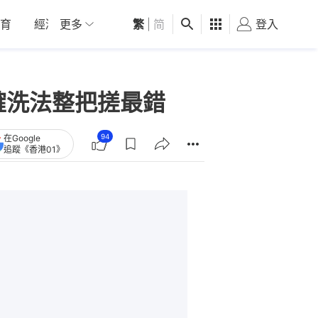
育
經濟
更多
01深圳
繁
觀點
|
简
健康
好食玩飛
登入
女
確洗法整把搓最錯
94
在Google
追蹤《香港01》