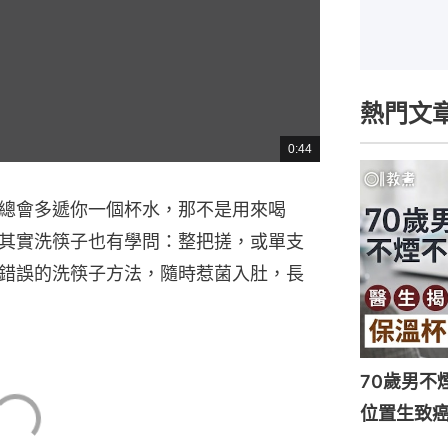
熱門文
0:44
總
共
時
間
總會多遞你一個杯水，那不是用來喝
其實洗筷子也有學問：整把搓，或單支
錯誤的洗筷子方法，隨時惹菌入肚，長
70歲男不
位置生致癌