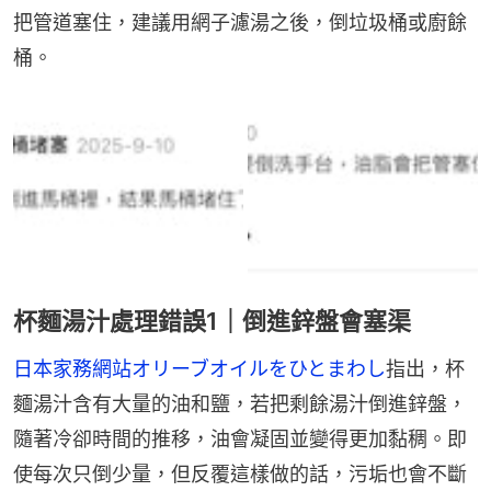
把管道塞住，建議用網子濾湯之後，倒垃圾桶或廚餘
桶。
杯麵湯汁處理錯誤1｜倒進鋅盤會塞渠
日本家務網站オリーブオイルをひとまわし
指出，杯
麵湯汁含有大量的油和鹽，若把剩餘湯汁倒進鋅盤，
隨著冷卻時間的推移，油會凝固並變得更加黏稠。即
使每次只倒少量，但反覆這樣做的話，污垢也會不斷