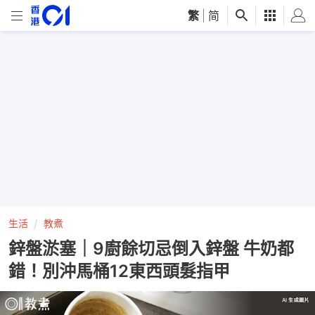
繁
|
简
生活
教煮
鋅盤淤塞｜9廚餘切忌倒入鋅盤 牛奶都
錯！別沖馬桶12東西頭髮指甲