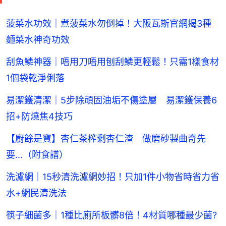
菠菜水功效｜煮菠菜水勿倒掉！大阪瓦斯官網揭3種
麵菜水神奇功效
刮魚鱗神器｜唔用刀唔用刨刮鱗更輕鬆！只需1樣食材
1個袋乾淨俐落
易潔鑊清潔｜5步除頑固油垢不傷塗層 易潔鑊保養6
招+防燒焦4技巧
【廚餘是寶】杏仁茶榨剩杏仁渣 做磨砂製曲奇先
要...（附食譜）
洗濾網｜15秒清洗濾網妙招！只加1件小物省時省力省
水+網民清洗法
筷子細菌多｜1種比廁所板髒8倍！4材質哪種最少菌?