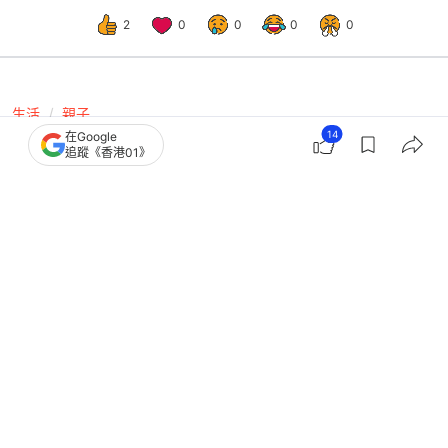
2
0
0
0
0
生活
親子
14
在Google
兒童健康｜水樽飲管藏霉菌致肚瀉咳
追蹤《香港01》
嗽 醫生揭4款飲品最易惹菌