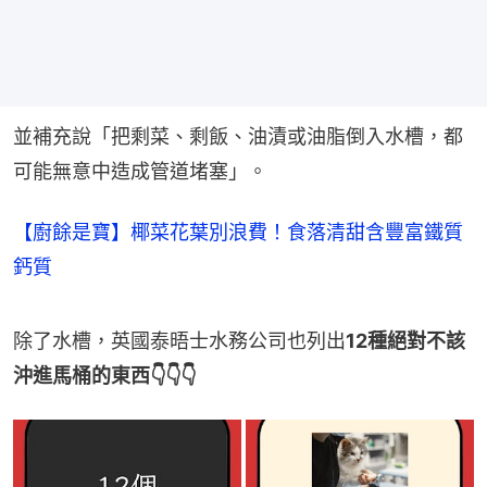
並補充說「把剩菜、剩飯、油漬或油脂倒入水槽，都
可能無意中造成管道堵塞」。
【廚餘是寶】椰菜花葉別浪費！食落清甜含豐富鐵質
鈣質
除了水槽，英國泰晤士水務公司也列出
12種絕對不該
沖進馬桶的東西👇👇👇