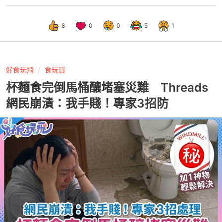
8
0
0
5
1
好食玩飛
食玩買
杯麵食完倒馬桶釀堵塞災難 Threads
網民崩潰：我手賤！專家3招防