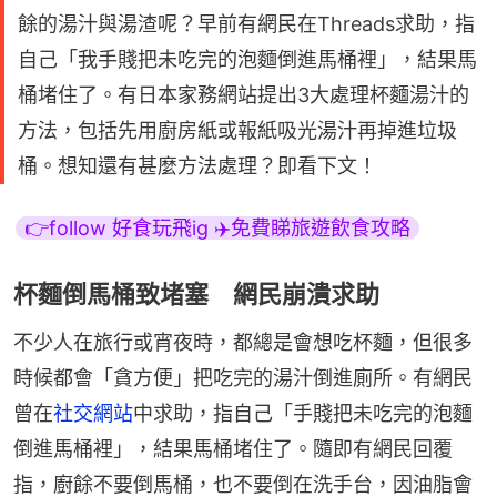
餘的湯汁與湯渣呢？早前有網民在Threads求助，指
自己「我手賤把未吃完的泡麵倒進馬桶裡」，結果馬
桶堵住了。有日本家務網站提出3大處理杯麵湯汁的
方法，包括先用廚房紙或報紙吸光湯汁再掉進垃圾
桶。想知還有甚麼方法處理？即看下文！
👉follow 好食玩飛ig ✈️免費睇旅遊飲食攻略
杯麵倒馬桶致堵塞 網民崩潰求助
不少人在旅行或宵夜時，都總是會想吃杯麵，但很多
時候都會「貪方便」把吃完的湯汁倒進廁所。有網民
曾在
社交網站
中求助，指自己「手賤把未吃完的泡麵
倒進馬桶裡」，結果馬桶堵住了。隨即有網民回覆
指，廚餘不要倒馬桶，也不要倒在洗手台，因油脂會