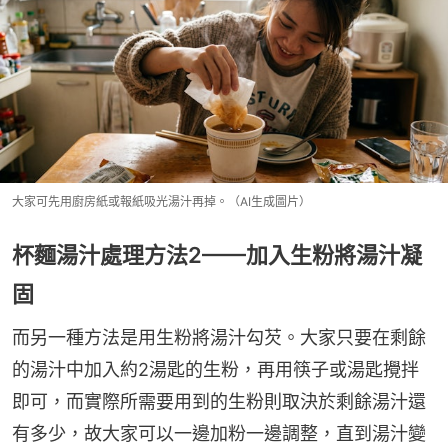
大家可先用廚房紙或報紙吸光湯汁再掉。（AI生成圖片）
杯麵湯汁處理方法2——加入生粉將湯汁凝
固
而另一種方法是用生粉將湯汁勾芡。大家只要在剩餘
的湯汁中加入約2湯匙的生粉，再用筷子或湯匙攪拌
即可，而實際所需要用到的生粉則取決於剩餘湯汁還
有多少，故大家可以一邊加粉一邊調整，直到湯汁變