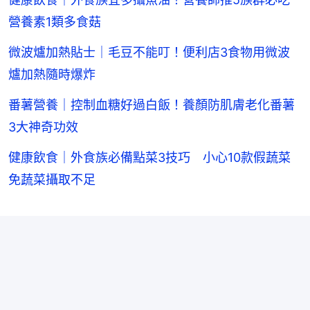
營養素1類多食菇
微波爐加熱貼士｜毛豆不能叮！便利店3食物用微波
爐加熱隨時爆炸
番薯營養｜控制血糖好過白飯！養顏防肌膚老化番薯
3大神奇功效
健康飲食｜外食族必備點菜3技巧 小心10款假蔬菜
免蔬菜攝取不足