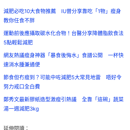
減肥必吃10大食物推薦 IU曾分享靠吃「1物」瘦身
教你任食不胖
運動前後應攝取碳水化合物！台醫分享降體脂飲食法
5點輕鬆減肥
網友熱議瘦身神器「暴食後悔水」食譜公開 一杯快
速消水腫兼通便
節食但冇瘦到？可能中咗減肥5大常見地雷 唔好令
努力戒口全白費
鄭秀文最新膠紙造型激瘦引熱議 全靠「這碗」蔬菜
湯一週減肥3kg
延伸閱讀：