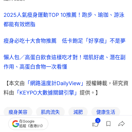
2025人氣瘦身運動TOP 10推薦！跑步、瑜珈、游泳
都能有效燃脂
瘦身必吃十大食物推薦　低卡飽足「好享瘦」不是夢
懶人包／高蛋白飲食這樣吃才對！增肌好處、潛在副
作用、高蛋白食物一次看懂
【本文由
「網路溫度計DailyView」
授權轉載，研究資
料由
「KEYPO大數據關鍵引擎」
提供。】
瘦身美容
肌肉流失
減肥
健康生活
3
在Google
都市健康
健康飲食
美妝穿搭
追蹤《香港01》