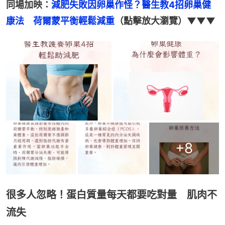
同場加映：
減肥失敗因卵巢作怪？醫生教4招卵巢健
康法　荷爾蒙平衡輕鬆減重
（點擊放大瀏覽）▼▼▼
+
8
很多人忽略！蛋白質量每天都要吃對量 肌肉不
流失