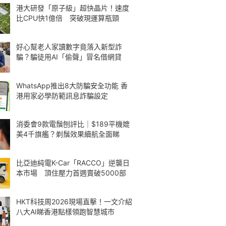
港大研發「原子級」超快晶片！速度
比CPU快1億倍 突破現運算瓶頸
好心幫老人家讀數字竟落入新型詐
騙？騙徒用AI「偷聲」冒名借網貸
WhatsApp推出8大防騙安全功能 香
港用家必學防範訊息詐騙設定
消委會9款電鬚刨評比｜$189平機媲
美4千旗艦？剃鬚效果續航全面睇
比亞迪純電K-Car「RACCO」逆襲日
本市場 頂住壓力首週賣破5000部
HKT科技周2026現場直擊！一文介紹
八大AI睇香港點樣領跑智慧城市