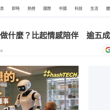
息
即時
熱榜
國際
中國
科技
生活
體
做什麼？比起情感陪伴 逾五成
44