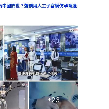
內中國問世？聲稱用人工子宮模仿孕育過
+
23