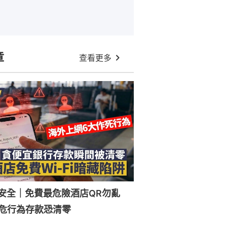
章
查看更多
Fi安全｜免費最危險酒店QR勿亂
危行為存款恐清零