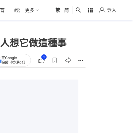
育
經濟
更多
01深圳
繁
觀點
|
简
健康
好食玩飛
登入
女
人想它做這種事
1
在Google
追蹤《香港01》