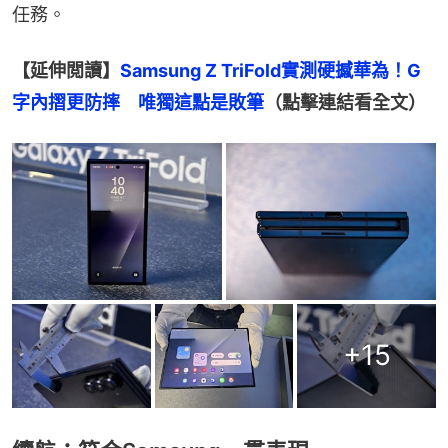
任務。
【延伸閲讀】
Samsung Z TriFold實測硬撼華為！G
字內摺更防摔　唯獨這點是敗筆
（點擊連結看全文）
+
15