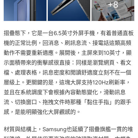
+
8
摺疊態下，它是一台6.5英寸外屏手機，有着普通直板
機的正常比例，回消息、刷訊息流、接電話這類高頻
動作不需要重新適應。展開後，主屏來到10英寸，顯
示面積帶來的衝擊感很直接：同樣是瀏覽網頁、看文
檔、處理表格，訊息密度和閲讀舒適度立刻不在一個
層級上。更關鍵的是，這塊大屏支持120Hz刷新率，
並且在系統調度下會根據內容動態變化，滑動訊息
流、切換窗口、拖拽文件時那種「黏住手指」的跟手
感，是能明顯強化大屏觀感的。
材質與結構上，Samsung也延續了摺疊旗艦一貫的堆