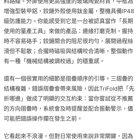
料路線。外屏使用更高強度的玻璃陶瓷材質，中框為
增強型裝甲鋁，鉸鏈外殼使用鈦金屬，整機具備IP48
級防護能力。你能感受到它是一台被認真當作「長期
使用的量產工具」來做的產品：邊緣打磨克制，握持
時不容易硌手；鉸鏈開合的阻尼很均勻，展開過程絲
滑但不鬆散；合攏時磁吸與結構咬合清晰，整個動作
有一種「機械結構被調校過」的穩重感。
還有一個很實用的細節是摺疊順序的引導。三摺疊的
結構複雜，錯誤摺疊會帶來風險，因此TriFold把「先
折哪邊」做成了明顯的交互約束：當你嘗試從不推薦
的方向摺疊時，系統會及時提醒並配合振動警示，儘
可能把錯誤操作攔在發生之前。
它看起來不浪漫，但對日常使用來說非常關鍵，因為