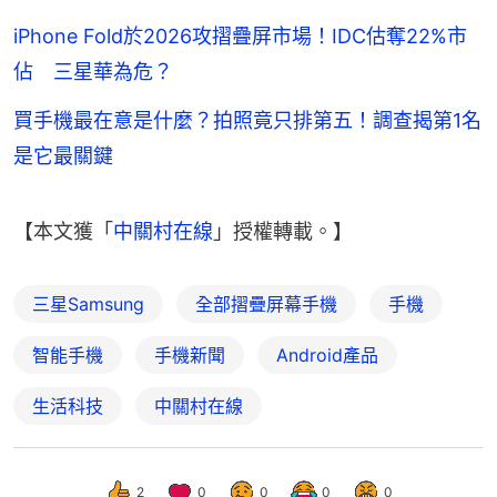
iPhone Fold於2026攻摺疊屏市場！IDC估奪22%市
佔 三星華為危？
買手機最在意是什麼？拍照竟只排第五！調查揭第1名
是它最關鍵
【本文獲「
中關村在線
」授權轉載。】
三星Samsung
全部摺疊屏幕手機
手機
智能手機
手機新聞
Android產品
生活科技
中關村在線
2
0
0
0
0