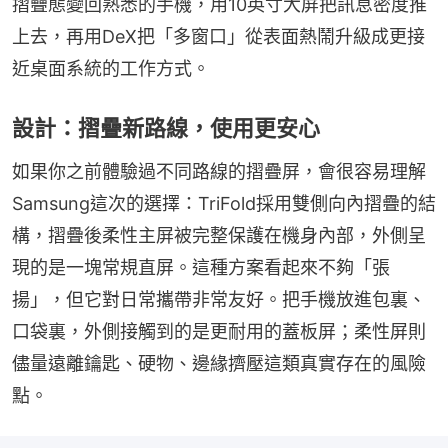
摺疊態變回熟悉的手機，用10英寸大屏把訊息密度推
上去，再用DeX把「多窗口」從表面熱鬧升級成更接
近桌面系統的工作方式。
設計：摺疊新路線，使用更安心
如果你之前體驗過不同路線的摺疊屏，會很容易理解
Samsung這次的選擇：TriFold採用雙側向內摺疊的結
構，摺疊後柔性主屏被完整保護在機身內部，外側呈
現的是一塊常規直屏。這種方案看起來不夠「張
揚」，但它對日常攜帶非常友好。把手機放進包裏、
口袋裏，外側接觸到的是更耐用的蓋板屏；柔性屏則
儘量遠離鑰匙、硬物、邊緣擠壓這類真實存在的風險
點。