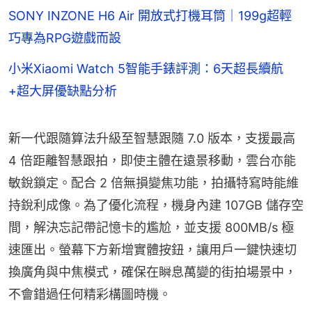
SONY INZONE H6 Air 開放式打機耳筒｜199g超輕
巧專為RPG遊戲而設
小米Xiaomi Watch 5智能手錶評測：6天超長續航
+超大屏優缺點分析
新一代跟隨算法升級至智慧跟隨 7.0 版本，支援最高 
4 倍距離智慧跟拍，即使主體在遠景移動，雲台亦能
敏銳鎖定。配合 2 倍無損變焦功能，拍攝特寫時能維
持銳利成像。為了優化流程，機身內建 107GB 儲存空
間，解決忘記帶記憶卡的尷尬，並支援 800MB/s 極
速匯出。螢幕下方新增實體按鈕，讓用戶一鍵快速切
換廣角與中焦模式，確保在瞬息萬變的街拍場景中，
不會錯過任何精彩構圖時機。