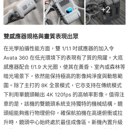
+
2
雙感應器規格與畫質表現出眾
在光學拍攝性能方面，雙 1/1.1 吋感應器的加入令 
Avata 360 在低光環境下的表現有了質的飛躍。大底
感應器配合 f/1.9 大光圈，使其在黃昏、室內或森林等
暗光場景下，依然能保持極高的影像純淨度與動態範
圍。除了主打的 8K 全景模式，它亦支持在傳統模式
下利用單鏡頭輸出 4K 120fps 的高幀率影像。值得注
意的是，該機的雙鏡頭系統支持獨特的機械結構，鏡
頭組能夠進行物理俯仰，確保航拍機在高速俯衝或拉
升時，鏡頭中心始終處於最佳成像區。新機內置升級