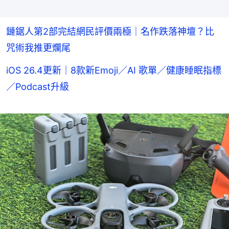
鏈鋸人第2部完結網民評價兩極｜名作跌落神壇？比
咒術我推更爛尾
iOS 26.4更新｜8款新Emoji／AI 歌單／健康睡眠指標
／Podcast升級