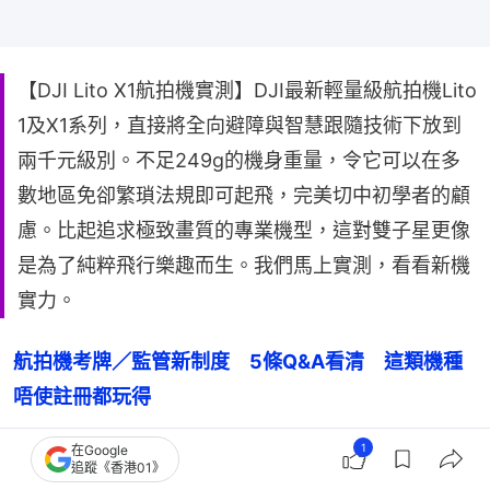
【DJI Lito X1航拍機實測】DJI最新輕量級航拍機Lito
1及X1系列，直接將全向避障與智慧跟隨技術下放到
兩千元級別。不足249g的機身重量，令它可以在多
數地區免卻繁瑣法規即可起飛，完美切中初學者的顧
慮。比起追求極致畫質的專業機型，這對雙子星更像
是為了純粹飛行樂趣而生。我們馬上實測，看看新機
實力。
航拍機考牌／監管新制度　5條Q&A看清　這類機種
唔使註冊都玩得
1
在Google
追蹤《香港01》
《GTA 6》實體版真沒「光碟」！R星：目前遊戲上市