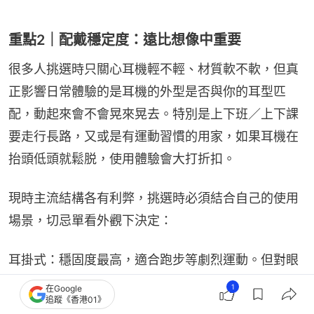
重點2｜配戴穩定度：遠比想像中重要
很多人挑選時只關心耳機輕不輕、材質軟不軟，但真
正影響日常體驗的是耳機的外型是否與你的耳型匹
配，動起來會不會晃來晃去。特別是上下班／上下課
要走行長路，又或是有運動習慣的用家，如果耳機在
抬頭低頭就鬆脱，使用體驗會大打折扣。
現時主流結構各有利弊，挑選時必須結合自己的使用
場景，切忌單看外觀下決定：
耳掛式：穩固度最高，適合跑步等劇烈運動。但對眼
鏡用家不友善，如果掛勾用料太硬，戴夾了耳背會
1
在Google
追蹤《香港01》
痛。