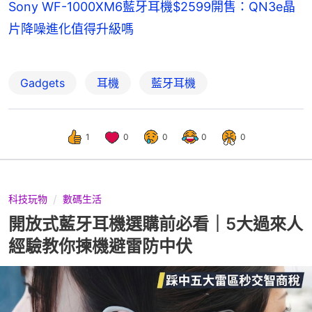
Sony WF-1000XM6藍牙耳機$2599開售：QN3e晶
片降噪進化值得升級嗎
Gadgets
耳機
藍牙耳機
1
0
0
0
0
科技玩物
數碼生活
開放式藍牙耳機選購前必看｜5大過來人
經驗教你揀機避雷防中伏