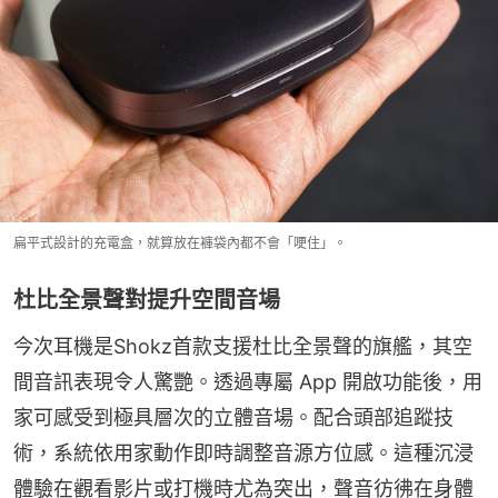
扁平式設計的充電盒，就算放在褲袋內都不會「哽住」。
杜比全景聲對提升空間音場
今次耳機是Shokz首款支援杜比全景聲的旗艦，其空
間音訊表現令人驚艷。透過專屬 App 開啟功能後，用
家可感受到極具層次的立體音場。配合頭部追蹤技
術，系統依用家動作即時調整音源方位感。這種沉浸
體驗在觀看影片或打機時尤為突出，聲音彷彿在身體