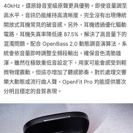
40kHz，還原錄音室級原聲更具優勢。即使音量調至
高水平，音訊仍能維持高清晰度，完全沒有出現傳統
開放式耳機常見的破音感。另外，耳機透過優化驅動
電路，耳機失真率降低達 87.5%，解決了高音量下的
混濁問題。配合 OpenBass 2.0 動態調音演算法，系
統會依音量即時調整全頻段輸出，確保音色清脆雄
渾。雖然在極致重低音設定下，用家可能會感受到輕
微物理震動，但這亦增加了聽感節奏。對於處理交響
樂大動態或流行曲人聲，OpenFit Pro 均能提供層次
分明且穩定的音質表現。