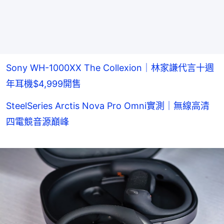
Sony WH-1000XX The Collexion｜林家謙代言十週
年耳機$4,999開售
SteelSeries Arctis Nova Pro Omni實測｜無線高清
四電競音源巔峰