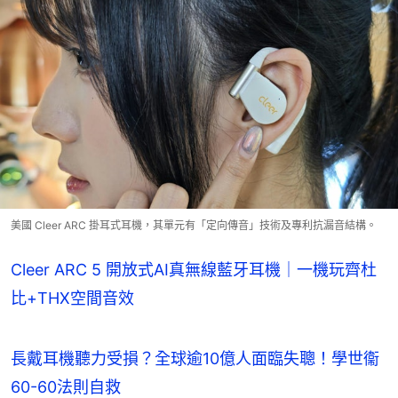
美國 Cleer ARC 掛耳式耳機，其單元有「定向傳音」技術及專利抗漏音結構。
Cleer ARC 5 開放式AI真無線藍牙耳機｜一機玩齊杜
比+THX空間音效
長戴耳機聽力受損？全球逾10億人面臨失聰！學世衞
60-60法則自救