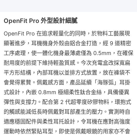
OpenFit Pro 外型設計細膩
OpenFit Pro 在追求輕量化的同時，於物料工藝展現
顯著進步，耳機機身外殼由鋁合金打造，經 9 道精密
工序處理，使一體化機身最薄處僅為 0.5mm，在確保
耐用度的前提下維持輕盈質感。今次充電盒改採寬扁
平方形結構，內部耳機以並排方式放置，放在褲袋不
會覺得累贅。佩戴感方面，產品延續「海豚弧」耳掛
式設計，內嵌 0.8mm 極細柔性鈦合金絲，具備優異
彈性與支撐力。配合第 2 代超零度矽膠物料，環抱式
的觸感能減低長時佩戴對耳部產生的壓力。實測時自
適應穩固配件與柔性耳托設計，令耳機在應對高強度
運動時依然緊貼耳型，即使是佩戴眼鏡的用家亦不會