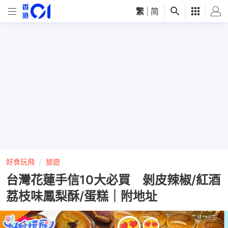
繁
|
简
好食玩飛
旅遊
台灣花蓮手信10大必買 剝皮辣椒/紅酒
荔枝味鳳梨酥/蛋糕｜附地址