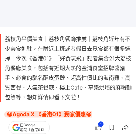
荔枝角平價美食｜荔枝角餐廳推薦｜荔枝角近年有不
少美食進駐，在附近上班或者假日去覓食都有很多選
擇！今次《香港01》「好食玩飛」記者集合21大荔枝
角餐廳美食，包括有近期大熱的金浦食堂招牌醬豬
手、必食的馳名酥皮蛋撻、超高性價比的海南雞、高
質西餐、人氣茶餐廳、樓上Cafe、享樂烘焙的麻糬麵
包等等，想知詳情即看下文啦！
😃Agoda X 《香港01》獨家優惠😃

😍全球酒店免優惠碼額外減5%（經指定連結預訂）
1
在Google
追蹤《香港01》
😍