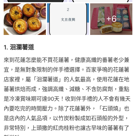
+
6
1. 洄瀾薯道
來到花蓮怎麼能不買花蓮薯，健康高纖的番薯老少兼
宜，是無對象限制的伴手禮選擇。百家爭鳴的花蓮薯
店家裡，屬「洄瀾薯道」的人氣最高，使用花蓮在地
蕃薯烘焙而成，強調高纖、減糖、不含防腐劑，重點
是冷凍賞味期可達90天！收到伴手禮的人不會有幾天
內要吃完的時間壓力。除了花蓮薯外，「石頭燒」也
是店內的人氣品項，以竹炭粉製成如石頭般的外型，
非常特別，上頭撒的紅肉桂粉也讓古早味的蕃薯有了