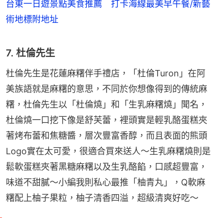
台東一日遊景點美食推薦 打卡海線最美早午餐/新藝
術地標附地址
7. 杜倫先生
杜倫先生是花蓮麻糬伴手禮店，「杜倫Turon」在阿
美族語就是麻糬的意思，不同於你想像得到的傳統麻
糬，杜倫先生以「杜倫燒」和「生乳麻糬燒」聞名，
杜倫燒一口挖下像是舒芙蕾，裡頭實是輕乳酪蛋糕夾
著烤布蕾和焦糖醬，層次豐富香醇，而且表面的熊頭
Logo實在太可愛，很適合買來送人～生乳麻糬燒則是
鬆軟蛋糕夾著黑糖麻糬以及生乳酪餡，口感超豐富，
味道不甜膩～小編我則私心最推「柚青丸」，Q軟麻
糬配上柚子果粒，柚子清香四溢，超級清爽好吃～