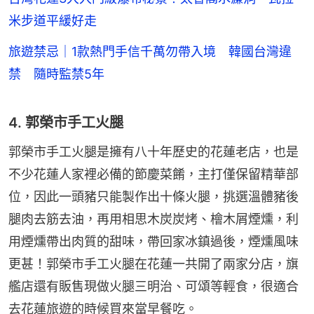
米步道平緩好走
旅遊禁忌｜1款熱門手信千萬勿帶入境 韓國台灣違
禁 隨時監禁5年
4. 郭榮市手工火腿
郭榮市手工火腿是擁有八十年歷史的花蓮老店，也是
不少花蓮人家裡必備的節慶菜餚，主打僅保留精華部
位，因此一頭豬只能製作出十條火腿，挑選溫體豬後
腿肉去筋去油，再用相思木炭炭烤、檜木屑煙燻，利
用煙燻帶出肉質的甜味，帶回家冰鎮過後，煙燻風味
更甚！郭榮市手工火腿在花蓮一共開了兩家分店，旗
艦店還有販售現做火腿三明治、可頌等輕食，很適合
去花蓮旅遊的時候買來當早餐吃。