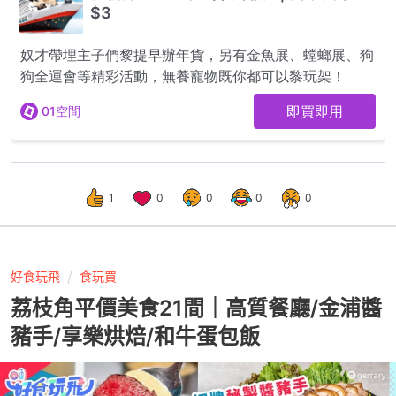
1
0
0
0
0
好食玩飛
食玩買
荔枝角平價美食21間｜高質餐廳/金浦醬
豬手/享樂烘焙/和牛蛋包飯