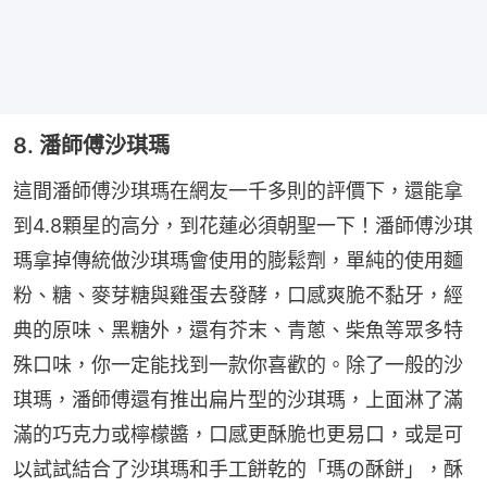
8. 潘師傅沙琪瑪
這間潘師傅沙琪瑪在網友一千多則的評價下，還能拿
到4.8顆星的高分，到花蓮必須朝聖一下！潘師傅沙琪
瑪拿掉傳統做沙琪瑪會使用的膨鬆劑，單純的使用麵
粉、糖、麥芽糖與雞蛋去發酵，口感爽脆不黏牙，經
典的原味、黑糖外，還有芥末、青蔥、柴魚等眾多特
殊口味，你一定能找到一款你喜歡的。除了一般的沙
琪瑪，潘師傅還有推出扁片型的沙琪瑪，上面淋了滿
滿的巧克力或檸檬醬，口感更酥脆也更易口，或是可
以試試結合了沙琪瑪和手工餅乾的「瑪の酥餅」，酥