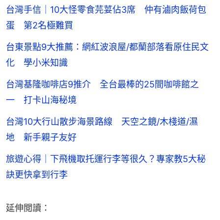
台灣手信｜10大怪零食芫荽佔3席 仲有滷肉飯荷包
蛋 第2名極難買
台東景點9大推薦：網紅波浪屋/都蘭部落看原住民文
化 學小米知識
台灣基隆咖啡店9推介 全台最棒的25間咖啡館之
一 打卡山海秘境
台灣10大行山散步海景路線 天空之鏡/木棧道/濕
地 新手親子友好
旅遊心得｜下飛機取托運行李等很久？專家教5大秘
訣更快拿到行李
延伸閲讀：