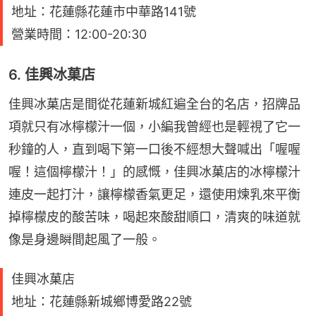
地址：花蓮縣花蓮市中華路141號
營業時間：12:00-20:30
6. 佳興冰菓店
佳興冰菓店是間從花蓮新城紅遍全台的名店，招牌品
項就只有冰檸檬汁一個，小編我曾經也是輕視了它一
秒鐘的人，直到喝下第一口後不經想大聲喊出「喔喔
喔！這個檸檬汁！」的感慨，佳興冰菓店的冰檸檬汁
連皮一起打汁，讓檸檬香氣更足，還使用煉乳來平衡
掉檸檬皮的酸苦味，喝起來酸甜順口，清爽的味道就
像是身邊瞬間起風了一般。
佳興冰菓店
地址：花蓮縣新城鄉博愛路22號