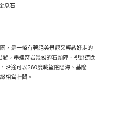
金瓜石
園，是一條有著絕美景觀又輕鬆好走的
場出發，串連奇岩景觀的石頭陣、視野遼闊
，沿途可以360度眺望陰陽海、基隆
緻相當壯闊。