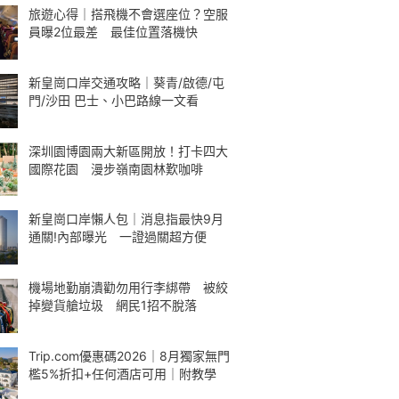
旅遊心得｜搭飛機不會選座位？空服
員曝2位最差 最佳位置落機快
新皇崗口岸交通攻略｜葵青/啟德/屯
門/沙田 巴士、小巴路線一文看
深圳園博園兩大新區開放！打卡四大
國際花園 漫步嶺南園林歎咖啡
新皇崗口岸懶人包｜消息指最快9月
通關!內部曝光 一證過關超方便
機場地勤崩潰勸勿用行李綁帶 被絞
掉變貨艙垃圾 網民1招不脫落
Trip.com優惠碼2026｜8月獨家無門
檻5%折扣+任何酒店可用｜附教學