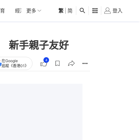
育
經濟
更多
01深圳
繁
觀點
|
简
健康
好食玩飛
登入
女
地 新手親子友好
4
在Google
追蹤《香港01》