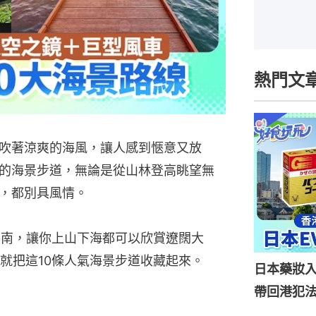
熱門文
吹著涼爽的海風，讓人感到愜意又放
的海景步道，無論是從山林登高眺望無
，都別具風情。
到南，讓你上山下海都可以欣賞遼闊大
就把這10條人氣海景步道收藏起來。
日本藥妝
帶回港犯法