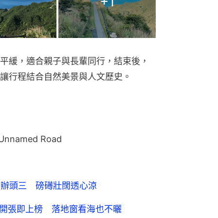
+
1
平緩，適合親子與長輩同行，結束後，
讓行程結合自然美景與人文歷史。
amed Road
包辦頭三 磅礡壯闊透心涼
間開張即上榜 落地窗看海也不曬