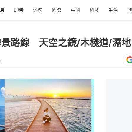
息
即時
熱榜
國際
中國
科技
生活
體
海景路線 天空之鏡/木棧道/濕
2