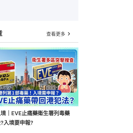
章
查看更多
入境｜EVE止痛藥衛生署列毒藥
?入境要申報?