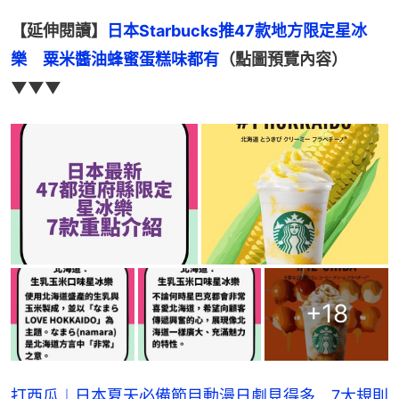
【延伸閱讀】
日本Starbucks推47款地方限定星冰
樂　粟米醬油蜂蜜蛋糕味都有
（點圖預覽內容）
▼▼▼
+
18
打西瓜︱日本夏天必備節目動漫日劇見得多 7大規則