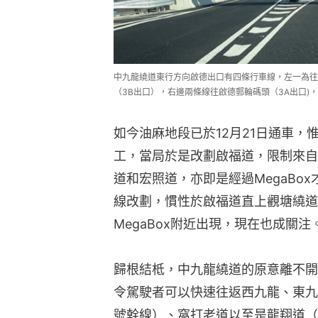
中九龍繞道東行方向啟德出口有四條行車線，左一為往
（3B出口），右邊兩條線往啟德郵輪碼頭（3A出口)
如今油麻地段已於12月21日通車，
工，當局於是改劃啟福道，限制來自
道和宏照道，亦即是經過MegaBo
線改劃，慣性於啟福道直上觀塘繞道
MegaBox附近出現，現在也成關注
歸根結柢，中九龍繞道的原意離不開
令駕駛者可以快速往返西九龍、東九
號幹線）、窩打老道以至是龍翔道（