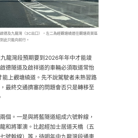
啟德及九龍灣（3C出口），左二為經觀塘繞道往觀塘商貿區
，到此只能向前行。
惟九龍灣段預期要到2026年年中才能竣
啟德隧道及啟祥道的車輛必須取道常怡
x才能上觀塘繞道。先不說駕駛者未熟習路
，最終交通擠塞的問題會否只是轉移至
。
兩個。一是與將藍隧道組成六號幹線，
龍和將軍澳。比起經加士居道天橋（五
七號幹線）等，待明年中九龍灣段通車