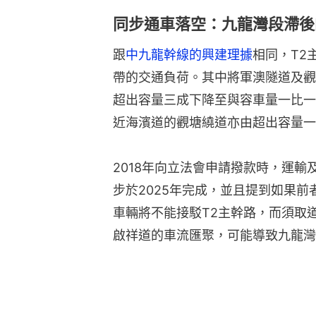
同步通車落空：九龍灣段滯後
跟
中九龍幹線的興建理據
相同，T2
帶的交通負荷。其中將軍澳隧道及觀
超出容量三成下降至與容車量一比一
近海濱道的觀塘繞道亦由超出容量一
2018年向立法會申請撥款時，運
步於2025年完成，並且提到如果
車輛將不能接駁T2主幹路，而須取
啟祥道的車流匯聚，可能導致九龍灣