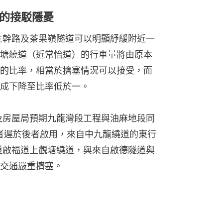
的接駁隱憂
主幹路及茶果嶺隧道可以明顯紓緩附近一
塘繞道（近常怡道）的行車量將由原本
的比率，相當於擠塞情況可以接受，而
成下降至比率低於一。
輸及房屋局預期九龍灣段工程與油麻地段同
前者遲於後者啟用，來自中九龍繞道的東行
道啟福道上觀塘繞道，與來自啟德隧道與
交通嚴重擠塞。