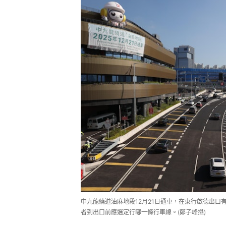
中九龍繞道油麻地段12月21日通車，在東行啟德出口
者到出口前應選定行哪一條行車線。(鄭子峰攝)