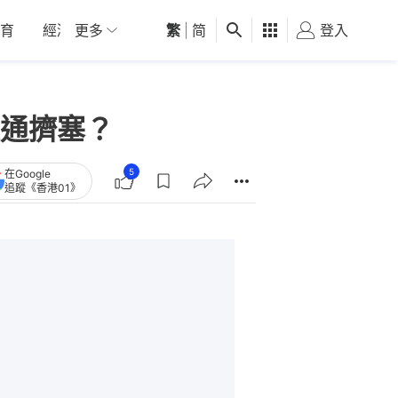
育
經濟
更多
01深圳
繁
觀點
|
简
健康
好食玩飛
登入
女
通擠塞？
5
在Google
追蹤《香港01》