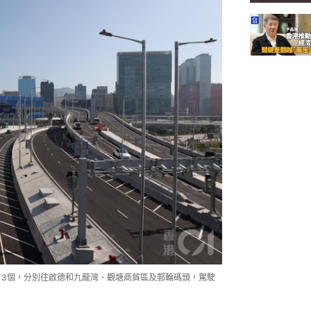
有3個，分別往啟德和九龍灣、觀塘商貿區及郵輪碼頭，駕駛