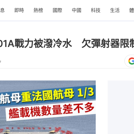
息
即時
熱榜
國際
中國
科技
生活
體
01A戰力被潑冷水 欠彈射器限
7