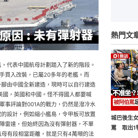
熱門文
試航，代表中國航母計劃踏入了新的階段。
手買入改裝，已屬20多年的老艦。而
手一腳由中國全新建造，現時可以自行建造
美國，英國和中國。怪不得國人都要喊
軍事評論對001A的戰力，仍然是潑冷水
寧號的設計，例如縮小艦島，令甲板可放置
城巴後生
陣雷達，但始終因為沒有彈射器，不單
罵 取出1
的航母有段相當距離，就是只有4萬噸的法