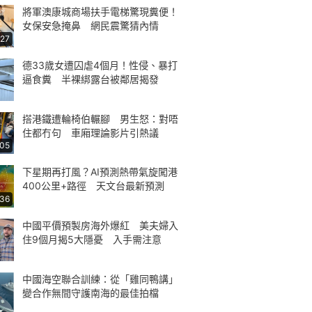
將軍澳康城商場扶手電梯驚現糞便！
女保安急掩鼻 網民震驚猜內情
:27
德33歲女遭囚虐4個月！性侵、暴打
逼食糞 半裸綁露台被鄰居揭發
搭港鐵遭輪椅伯輾腳 男生怒：對唔
住都冇句 車廂理論影片引熱議
:05
下星期再打風？AI預測熱帶氣旋闖港
400公里+路徑 天文台最新預測
:36
中國平價預製房海外爆紅 美夫婦入
住9個月揭5大隱憂 入手需注意
中國海空聯合訓練：從「雞同鴨講」
變合作無間守護南海的最佳拍檔