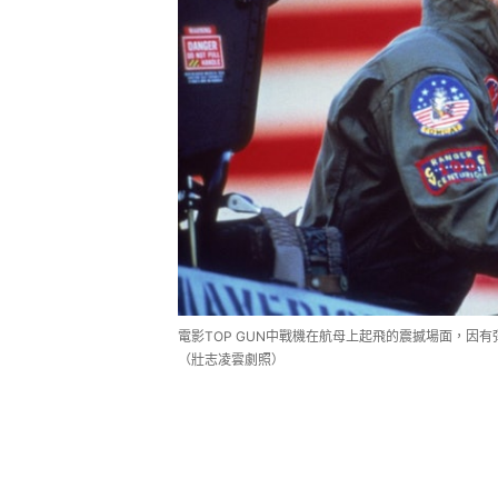
電影TOP GUN中戰機在航母上起飛的震撼場面，因
（壯志凌雲劇照）