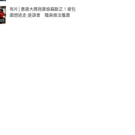
有片│惠康大媽拖篋偷竊斷正！被包
圍想逃走:是誤會 職員做法獲讚
:01