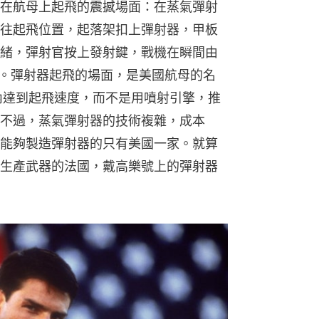
在航母上起飛的震撼場面：在蒸氣彈射
往起飛位置，起落架扣上彈射器，甲板
緒，彈射官按上發射鍵，戰機在瞬間由
板。彈射器起飛的場面，是美國航母的名
內達到起飛速度，而不是用噴射引擎，推
不過，蒸氣彈射器的技術複雜，成本
能夠製造彈射器的只有美國一家。就算
生產武器的法國，戴高樂號上的彈射器