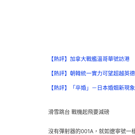
【熱評】加拿大戰艦溫哥華號訪港 
【熱評】朝韓統一實力可望超越英德
【熱評】「卒婚」－日本婚姻新現象
滑雪跳台 戰機起飛要減磅
沒有彈射器的001A，就如遼寧號