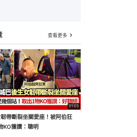
章
查看更多
01:03
女韌帶斷裂坐關愛座！被阿伯狂
物KO獲讚：聰明