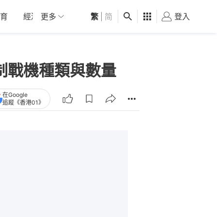
育
經濟
更多
01深圳
繁
觀點
|
简
健康
好食玩飛
登入
女
制戰機種類與數量
在Google
追蹤《香港01》