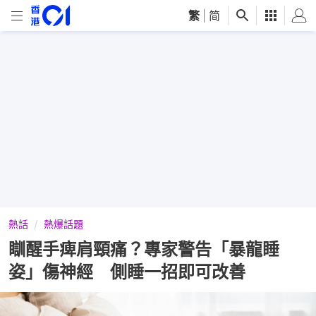
繁
|
简
熱話
熱爆話題
瞓醒手痺肩頸痛？專家警告「暴龍睡
姿」傷神經 側睡一招即可改善