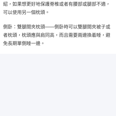
紹，如果想更好地保護脊椎或者有腰部或腿部不適，
可以使用另一個枕頭。
側卧：雙腿間夾枕頭——側卧時可以雙腿間夾被子或
者枕頭，枕頭應與肩同高，而且需要兩邊換着睡，避
免長期單側睡一邊。