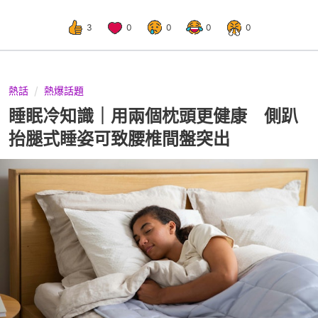
3
0
0
0
0
熱話
熱爆話題
睡眠冷知識｜用兩個枕頭更健康 側趴
抬腿式睡姿可致腰椎間盤突出