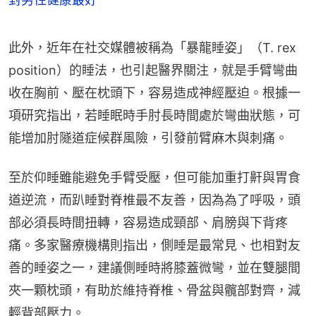
此外，近年在社交媒體被稱為「暴龍睡姿」（T. rex 
position）的睡法，也引起醫界關注，就是手臂彎曲
收在胸前、壓在枕頭下，容易造成神經壓迫。根據一
項研究指出，若睡眠時手肘長時間處於彎曲狀態，可
能增加肘隧道症候群風險，引發前臂麻木與刺痛。
至於仰睡雖能避免手臂受壓，但可能加重打鼾與胃食
道逆流，而趴睡對脊椎最不友善，因為為了呼吸，頭
部必須長時間扭轉，容易造成頸部、肩膀與下背疼
痛。多家醫療機構則指出，側睡是最常見、也相對友
善的睡姿之一，建議側睡時將膝蓋微彎，並在雙腿間
夾一顆枕頭，有助於維持脊椎、骨盆與髖部對齊，減
輕背部壓力。