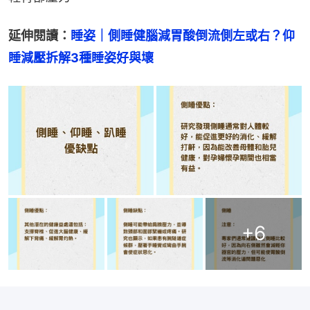
延伸閱讀：
睡姿｜側睡健腦減胃酸倒流側左或右？仰
睡減壓拆解3種睡姿好與壞
+
6