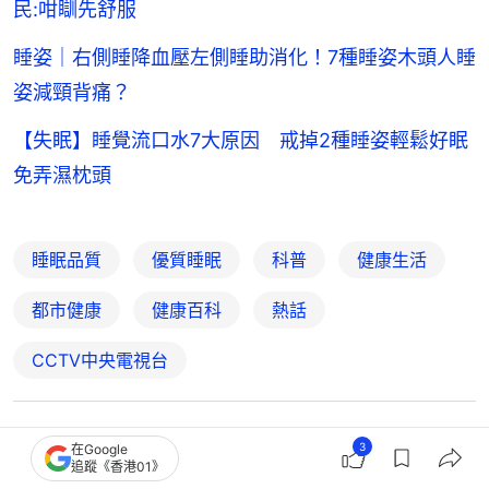
民:咁瞓先舒服
睡姿｜右側睡降血壓左側睡助消化！7種睡姿木頭人睡
姿減頸背痛？
【失眠】睡覺流口水7大原因 戒掉2種睡姿輕鬆好眠
免弄濕枕頭
睡眠品質
優質睡眠
科普
健康生活
都市健康
健康百科
熱話
CCTV中央電視台
搶先表達
3
在Google
追蹤《香港01》