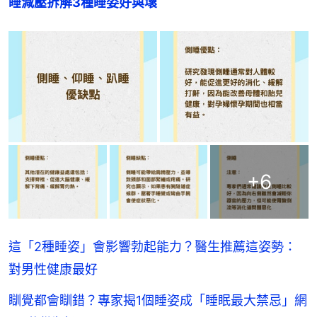
睡減壓拆解3種睡姿好與壞
+
6
這「2種睡姿」會影響勃起能力？醫生推薦這姿勢：
對男性健康最好
瞓覺都會瞓錯？專家揭1個睡姿成「睡眠最大禁忌」網