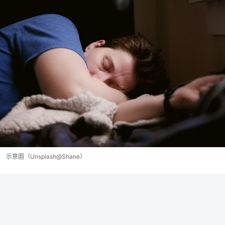
示意圖（Unsplash@Shane）