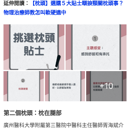
延伸閲讀：
【枕頭】選購５大貼士瞓捩頸關枕頭事？
物理治療師教怎叫軟硬適中
+
10
第二個枕頭：枕在腿部
廣州醫科大學附屬第三醫院中醫科主任醫師胥海斌介