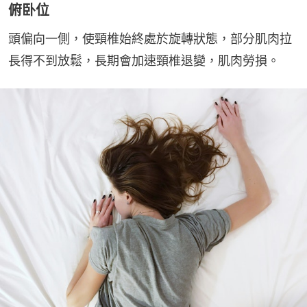
俯卧位
頭偏向一側，使頸椎始終處於旋轉狀態，部分肌肉拉
長得不到放鬆，長期會加速頸椎退變，肌肉勞損。