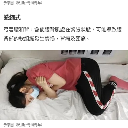
示意圖（微博@青川青年）
蜷縮式
弓着腰和背，會使腰背肌處在緊張狀態，可能導致腰
背部的軟組織發生勞損，背痛及頸痛。
示意圖（微博@青川青年）