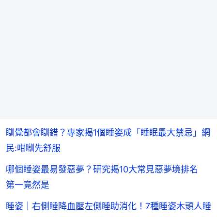
瞓覺都會瞓錯？專家揭1個睡姿成「睡眠最大禁忌」網
民:咁瞓先舒服
哪個睡姿最易發惡夢？研究揭10大常見惡夢境排名
第一竟然是
睡姿｜右側睡降血壓左側睡助消化！7種睡姿木頭人睡