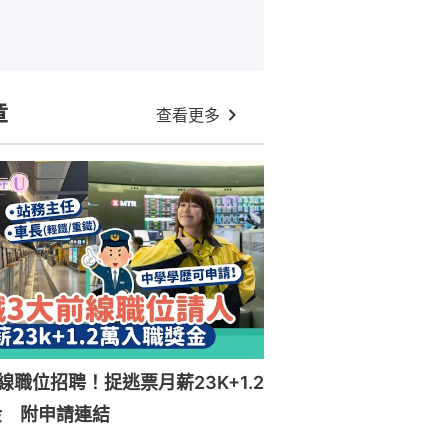
章
查看更多
線職位招聘！捉逃票月薪23K+1.2
金 附申請連結