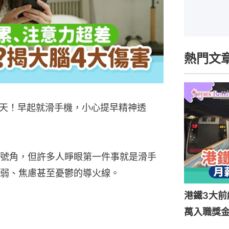
熱門文
天！早起就滑手機，小心提早精神透
號角，但許多人睜眼第一件事就是滑手
弱、焦慮甚至憂鬱的導火線。
港鐵3大前
萬入職獎