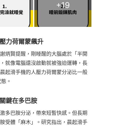
+
19
壓力荷爾蒙飆升
謝炳賢提醒，剛睡醒的大腦處於「半開
，就像電腦還沒啟動就被強迫運轉，長
晨起滑手機的人壓力荷爾蒙分泌比一般
狀態。
關鍵在多巴胺
激多巴胺分泌，帶來短暫快感。但長期
胺受體「麻木」。研究指出，晨起滑手