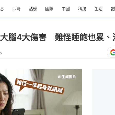
息
即時
熱榜
國際
中國
科技
生活
體
大腦4大傷害 難怪睡飽也累、
25