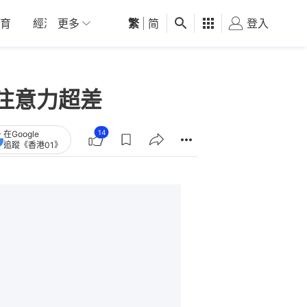
育
經濟
更多
01深圳
繁
觀點
|
简
健康
好食玩飛
登入
女
注意力超差
14
在Google
追蹤《香港01》