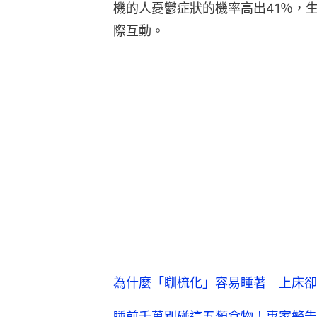
機的人憂鬱症狀的機率高出41％，
際互動。
為什麼「瞓梳化」容易睡著 上床卻
睡前千萬別碰這五類食物！專家警告