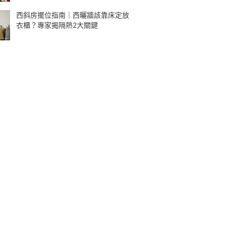
西斜房擺位指南｜西曬牆該靠床定放
衣櫃？專家揭隔熱2大關鍵