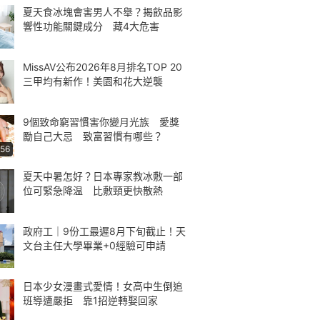
夏天食冰塊會害男人不舉？揭飲品影
響性功能關鍵成分 藏4大危害
MissAV公布2026年8月排名TOP 20
三甲均有新作！美園和花大逆襲
9個致命窮習慣害你變月光族 愛獎
勵自己大忌 致富習慣有哪些？
:56
夏天中暑怎好？日本專家教冰敷一部
位可緊急降温 比敷頸更快散熱
政府工｜9份工最遲8月下旬截止！天
文台主任大學畢業+0經驗可申請
日本少女漫畫式愛情！女高中生倒追
班導遭嚴拒 靠1招逆轉娶回家