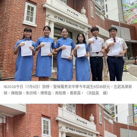
IB2026今日（7月6日）放榜，聖保羅男女中學今年誕生6位IB狀元，左起為莫斯
棋、陳皓頤、朱欣晴、傅舜盈、周柏喬、黃鉅霖。（洪戩昊 攝）