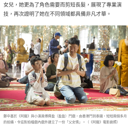
女兒，她更為了角色需要而剪短長髮，展現了專業演
技，再次證明了她在不同領域都具備非凡才華。
鄭中基於《阿龍》與小演員傅舜盈（盈盈）鬥戲，由香港鬥到泰國，短短兩個多月
的拍攝，令這對拍檔戲內戲外建立了一份「父女情」。（《阿龍》電影劇照）