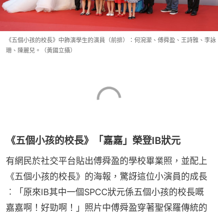
《五個小孩的校長》中飾演學生的演員（前排）：何涴瀠、傅舜盈、王詩雅、李詠
珊、陳麗兒。（黃國立攝）
《五個小孩的校長》「嘉嘉」榮登IB狀元
有網民於社交平台貼出傅舜盈的學校畢業照，並配上
《五個小孩的校長》的海報，驚訝這位小演員的成長
︰「原來IB其中一個SPCC狀元係五個小孩的校長嘅
嘉嘉啊！好勁啊！」照片中傅舜盈穿著聖保羅傳統的