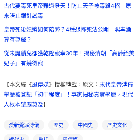
古代要毒死皇帝難過登天！防止天子被毒殺4招 原
來唔止銀針試毒
皇帝死後妃嬪如何陪葬？4種恐怖死法公開 賜毒酒
算有尊嚴？
從未誕麟兒卻獲乾隆寵幸30年！揭秘清朝「高齡絕美
妃子」有幾得寵
【本文經《
風傳媒
》授權轉載，原文：
末代皇帝溥儀
學歷被登記「初中程度」！專家揭秘真實學歷，現代
人根本望塵莫及
】
愛新覺羅溥儀
歷史
中國史
歷史文化
近代史
熱話
風傳媒