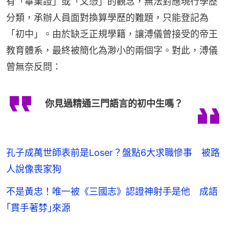
有「畢業證」或「文憑」的觀念，無法對應現行學歷
分類，承辦人員面對換算學歷的難題，只能登記為
「初中」。由於缺乏正規學籍，讓溥儀曾接受的帝王
教育體系，最終被簡化為渺小的兩個字。對此，溥儀
曾無奈反問：
你見過精通三門語言的初中生嗎？
孔子成萬世師表前是Loser？盤點6大求職慘事 被路
人說像喪家狗
不是黃忠！唯一被《三國志》認證神射手是他 成語
｢貫手著棼｣來源