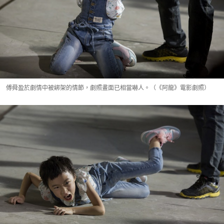
傅舜盈於劇情中被綁架的情節，劇照畫面已相當嚇人。（《阿龍》電影劇照）