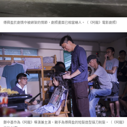
傅舜盈於劇情中被綁架的情節，劇照畫面已相當嚇人。（《阿龍》電影劇照）
鄭中基作為《阿龍》導演兼主演，親手為傅舜盈的短髮造型操刀削髮。（《阿龍》