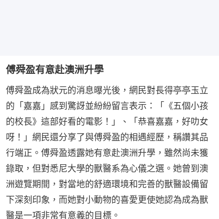
傅舜盈有意赴澳洲升學
傅舜盈成為狀元的消息曝光後，網民對長得亭亭玉立
的「嘉嘉」感到驚訝並紛紛留言表示：「《五個小孩
的校長》這部好看的電影！」、「恭喜嘉嘉，好叻女
呀！」網民還分享了與傅舜盈的相遇經歷，稱讚其品
行端正。傅舜盈透露她有意赴澳洲升學，雖然尚未獲
錄取，但對悉尼大學的獸醫系為心儀之選。她曾到澳
洲遊覽期間，對當地的舒適環境和完善的獸醫設備留
下深刻印象，而她對小動物的喜愛更使她認為成為獸
醫是一項非常有意義的目標。