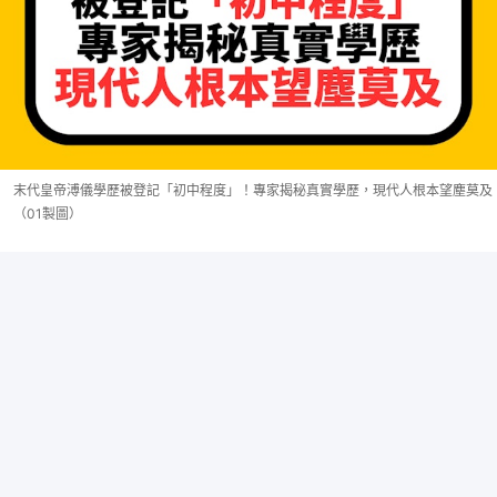
末代皇帝溥儀學歷被登記「初中程度」！專家揭秘真實學歷，現代人根本望塵莫及
（01製圖）