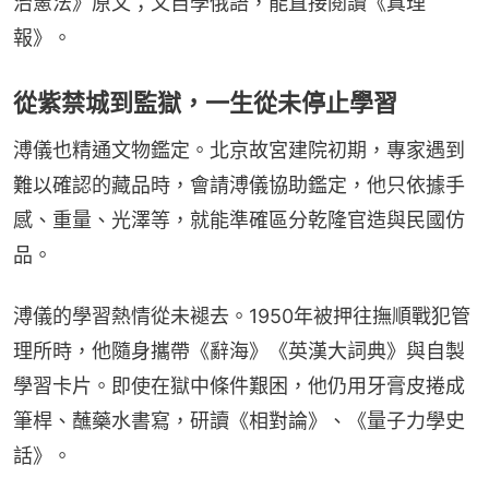
治憲法》原文；又自學俄語，能直接閱讀《真理
報》。
從紫禁城到監獄，一生從未停止學習
溥儀也精通文物鑑定。北京故宮建院初期，專家遇到
難以確認的藏品時，會請溥儀協助鑑定，他只依據手
感、重量、光澤等，就能準確區分乾隆官造與民國仿
品。
溥儀的學習熱情從未褪去。1950年被押往撫順戰犯管
理所時，他隨身攜帶《辭海》《英漢大詞典》與自製
學習卡片。即使在獄中條件艱困，他仍用牙膏皮捲成
筆桿、蘸藥水書寫，研讀《相對論》、《量子力學史
話》。