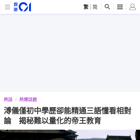
繁
|
简
熱話
熱爆話題
溥儀僅初中學歷卻能精通三語懂看相對
論 揭秘難以量化的帝王教育