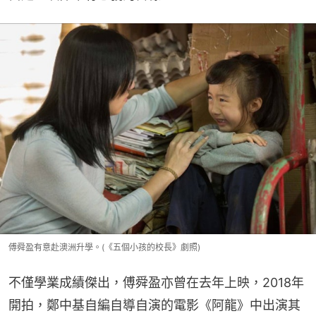
傅舜盈有意赴澳洲升學。(《五個小孩的校長》劇照)
不僅學業成績傑出，傅舜盈亦曾在去年上映，2018年
開拍，鄭中基自編自導自演的電影《阿龍》中出演其