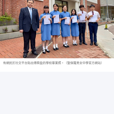
有網民於社交平台貼出傅舜盈的學校畢業照。（聖保羅男女中學官方網站）