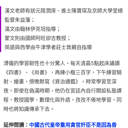
漢文老師有狀元陸潤庠、進士陳寶琛及京師大學堂總
監督朱益藩；
滿文由翰林伊克坦指導；
蒙文則由國師阿旺卻吉教授；
英語與西學由牛津學者莊士敦親自指導
溥儀的學習韌性也十分驚人，每天清晨5點起床誦讀
《四書》、《尚書》，再練小楷三百字，下午練習騎
射、繪畫，傍晚默寫《資治通鑑》，時常學習至深
夜。即使在偽滿時期，他仍在宮廷內自行開設私塾課
程，教授國學、數理化與外語，孜孜不倦地學習，同
時也將知識傳承下去。
延伸閱讀：
中國古代皇帝重用貪官奸臣不是因為昏