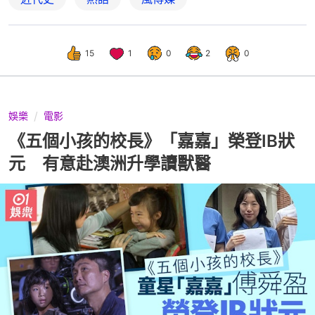
15
1
0
2
0
娛樂
電影
《五個小孩的校長》「嘉嘉」榮登IB狀
元 有意赴澳洲升學讀獸醫