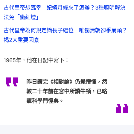
古代皇帝想臨幸 妃嬪月經來了怎辦？3種聰明解決
法免「衝紅燈」
古代皇帝為何規定嫡長子繼位 唯獨清朝卻爭崩頭？
揭2大重要因素
1965年，他在日記中寫下：
昨日讀完《相對論》仍覺懵懂，然
較二十年前在宮中所讀牛頓，已略
窺科學門徑矣。