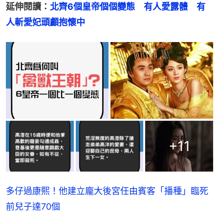
延伸閱讀：
北齊6個皇帝個個變態　有人愛露體　有
人斬愛妃頭顱抱懷中
+
11
多仔過康熙！他建立龐大後宮任由賓客「播種」臨死
前兒子達70個