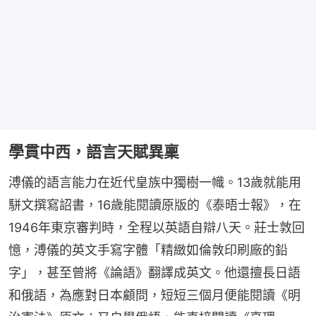
學貫中西，語言天賦異稟
溥儀的語言能力在近代皇族中獨樹一幟。13歲就能用
駢文撰寫詔書，16歲能閱讀原版的《泰晤士報》，在
1946年東京審判時，全程以英語自辯八天。莊士敦回
憶，溥儀的英文手寫字體「精緻如倫敦印刷廠的鉛
字」，甚至曾將《論語》翻譯成英文。他還擅長日語
和俄語，為應對日本顧問，短短三個月便能閱讀《明