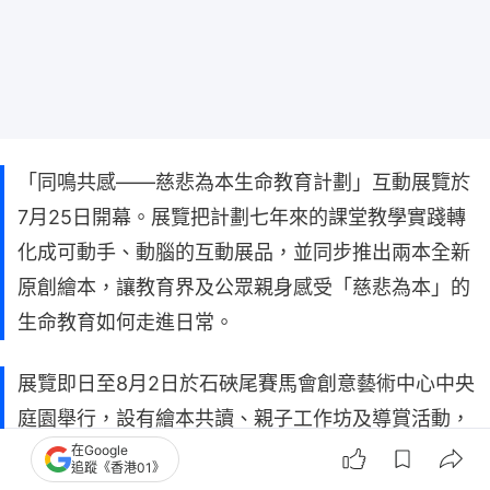
「同鳴共感——慈悲為本生命教育計劃」互動展覽於
7月25日開幕。展覽把計劃七年來的課堂教學實踐轉
化成可動手、動腦的互動展品，並同步推出兩本全新
原創繪本，讓教育界及公眾親身感受「慈悲為本」的
生命教育如何走進日常。
展覽即日至8月2日於石硤尾賽馬會創意藝術中心中央
庭園舉行，設有繪本共讀、親子工作坊及導賞活動，
在Google
免費入場。
追蹤《香港01》