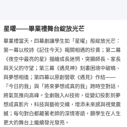
星曜——畢業禮舞台綻放光芒
畢業禮當天，四幕劇讓學生如「星曜」般綻放光芒：
第一幕以校詩《記住今天》揭開相遇的珍貴；第二幕
《夜空中最亮的星》描繪成長迷惘，突顯師長、家長
與天父的守望；第三幕《遇見神》刻畫困境中破曉、
與夢想相逢；第四幕以原創營歌《遇見》作結——
「今日的我」與「將來夢想成真的我」跨時空對話，
將氣氛推向高峰。全劇融入AI技術，從變幻投影到夢
想成真影片，科技與藝術交織，增添未來感與視覺震
撼；每句對白都藏著老師的深情寄語，願學生在人生
更大的舞台上繼續發光發亮。