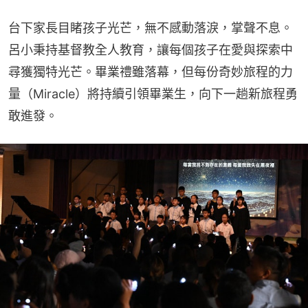
台下家長目睹孩子光芒，無不感動落淚，掌聲不息。
呂小秉持基督教全人教育，讓每個孩子在愛與探索中
尋獲獨特光芒。畢業禮雖落幕，但每份奇妙旅程的力
量（Miracle）將持續引領畢業生，向下一趟新旅程勇
敢進發。