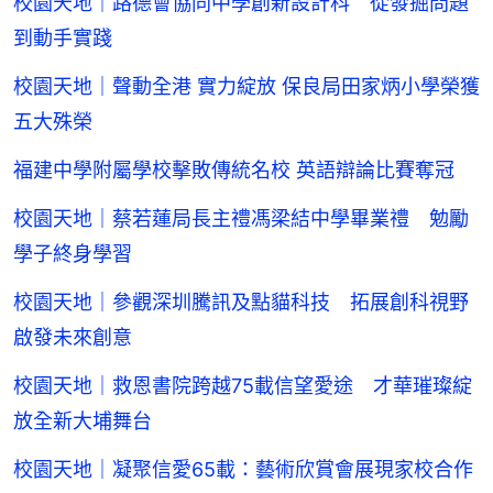
校園天地｜路德會協同中學創新設計科 從發掘問題
到動手實踐
校園天地｜聲動全港 實力綻放 保良局田家炳小學榮獲
五大殊榮
福建中學附屬學校擊敗傳統名校 英語辯論比賽奪冠
校園天地｜蔡若蓮局長主禮馮梁結中學畢業禮 勉勵
學子終身學習
校園天地｜參觀深圳騰訊及點貓科技 拓展創科視野
啟發未來創意
校園天地｜救恩書院跨越75載信望愛途 才華璀璨綻
放全新大埔舞台
校園天地｜凝聚信愛65載：藝術欣賞會展現家校合作