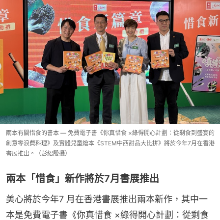
兩本有關惜食的書本 — 免費電子書《你真惜食 ×綠得開心計劃：從剩食到盛宴的
創意零浪費料理》及實體兒童繪本《STEM中西甜品大比拼》將於今年7月在香港
書展推出。（彭紹殷攝）
兩本「惜食」新作將於7月書展推出
美心將於今年7 月在香港書展推出兩本新作，其中一
本是免費電子書《你真惜食 ×綠得開心計劃：從剩食