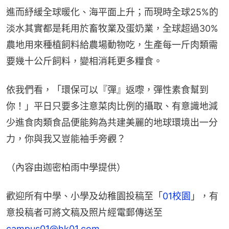
進而紓緩全球暖化、海平面上升；而現時全球25%的
淡水其實都是耗用於畜牧業及蛋奶業，全球超過30%
農地用來種植飼料給農場動物吃，生產每一斤肉類需
要幾十公斤飼料，變相消耗更多糧食。
依我們看，「環保可以『彈』返嚟，彈性素食幫到
你！」平日只要多注意菜肉比例的攝取、有意識地減
少進食肉類食品便能夠為共建美麗的地球環境出一分
力，你與我又豈能袖手旁觀？
（內容由迦密柏雨中學提供）
歡迎所有中學、小學及幼稚園投稿至「
01校園
」，有
意投稿者可將文稿及照片經電郵傳送至
campus01@hk01.com