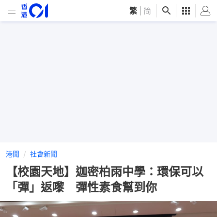
繁
|
简
港聞
社會新聞
【校園天地】迦密柏雨中學：環保可以
「彈」返嚟 彈性素食幫到你