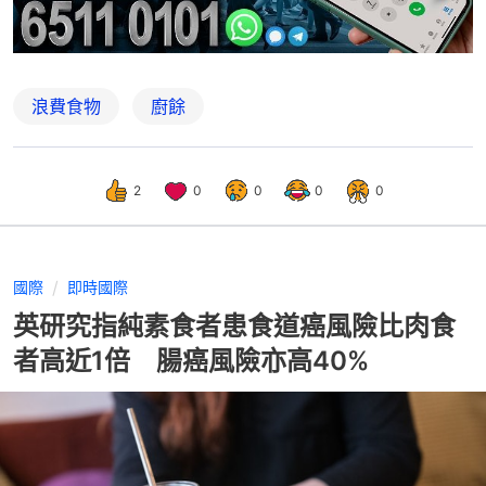
浪費食物
廚餘
2
0
0
0
0
國際
即時國際
英研究指純素食者患食道癌風險比肉食
者高近1倍 腸癌風險亦高40%