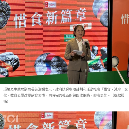
環境及生態局副局長黃淑嫻表示，政府透過多項計劃和活動推廣「惜食、減廢」文
化、教育公眾改變飲食習慣，同時完善社區廚餘回收網絡，轉廢為能。（彭紹殷
攝）