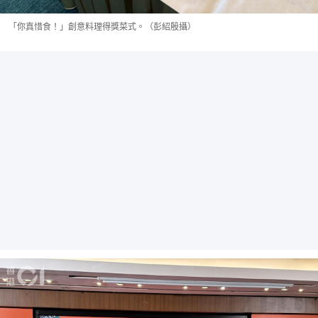
「你真惜食！」創意料理得獎菜式。（彭紹殷攝）