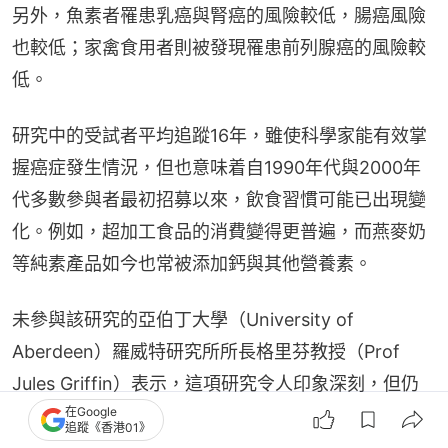
另外，魚素者罹患乳癌與腎癌的風險較低，腸癌風險
也較低；家禽食用者則被發現罹患前列腺癌的風險較
低。
研究中的受試者平均追蹤16年，雖使科學家能有效掌
握癌症發生情況，但也意味着自1990年代與2000年
代多數參與者最初招募以來，飲食習慣可能已出現變
化。例如，超加工食品的消費變得更普遍，而燕麥奶
等純素產品如今也常被添加鈣與其他營養素。
未參與該研究的亞伯丁大學（University of 
Aberdeen）羅威特研究所所長格里芬教授（Prof 
Jules Griffin）表示，這項研究令人印象深刻，但仍
在Google
缺少與遵循英國國民保健署（NHS）飲食指南人群的
追蹤《香港01》
比較。他指出，NHS指南強調適量攝取肉類與魚類，