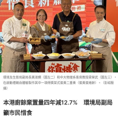
環境及生態局副局長黃淑嫻（圖左二）和中大物理系客席教授梁榮武（圖左三），
在啟動禮親自體驗製作其中一項得獎菜式蛋黃二重奏（蛋黃蛋捲餅）。（彭紹殷
攝）
本港廚餘棄置量四年減12.7% 環境局副局
籲市民惜食