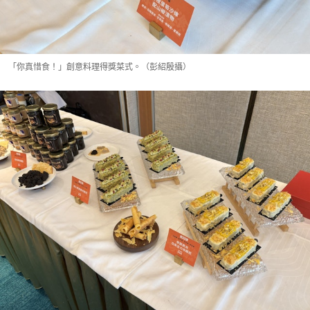
「你真惜食！」創意料理得獎菜式。（彭紹殷攝）