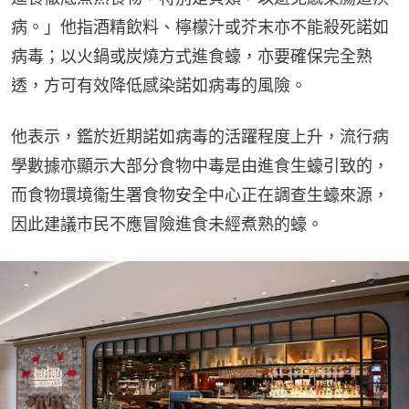
病。」他指酒精飲料、檸檬汁或芥末亦不能殺死諾如
病毒；以火鍋或炭燒方式進食蠔，亦要確保完全熟
透，方可有效降低感染諾如病毒的風險。
他表示，鑑於近期諾如病毒的活躍程度上升，流行病
學數據亦顯示大部分食物中毒是由進食生蠔引致的，
而食物環境衞生署食物安全中心正在調查生蠔來源，
因此建議市民不應冒險進食未經煮熟的蠔。