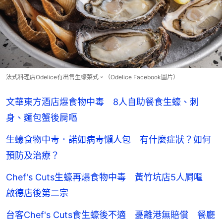
法式料理店Odelice有出售生蠔菜式。（Odelice Facebook圖片）
文華東方酒店爆食物中毒 8人自助餐食生蠔、刺
身、麵包蟹後屙嘔
生蠔食物中毒．諾如病毒懶人包 有什麼症狀？如何
預防及治療？
Chef's Cuts生蠔再爆食物中毒 黃竹坑店5人屙嘔
啟德店後第二宗
台客Chef's Cuts食生蠔後不適 憂離港無賠償 餐廳