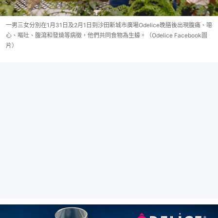
一男三女分別在1月31日及2月1日到沙田新城市廣場Odelice晚膳後出現腹痛、噁
心、嘔吐、腹瀉和發燒等病徵，他們共同食物為生蠔。（Odelice Facebook圖
片）