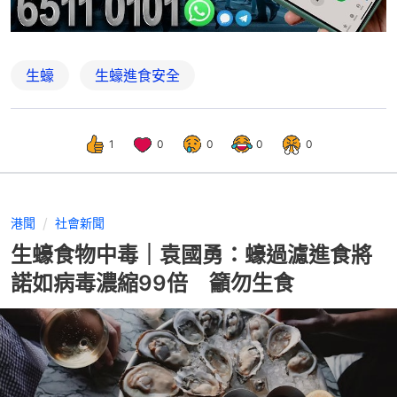
生蠔
生蠔進食安全
1
0
0
0
0
港聞
社會新聞
生蠔食物中毒｜袁國勇：蠔過濾進食將
諾如病毒濃縮99倍 籲勿生食