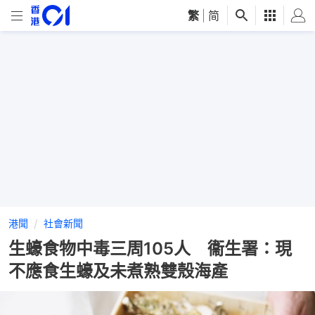
繁
|
简
港聞
社會新聞
生蠔食物中毒三周105人 衞生署：現
不應食生蠔及未煮熟雙殼海產