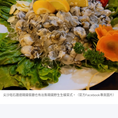
尖沙咀石牆道韓國餐廳也有出售韓國野生生蠔菜式。（官方Facebook專頁圖片）