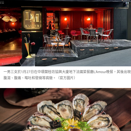
一男三女於1月27日在中環蘭桂坊協興大廈地下法國菜餐廳L’Amour晚餐，其後出現
腹瀉、腹痛、嘔吐和發燒等病徵。（官方圖片）