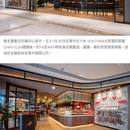
衞生署衞生防護中心表示，五人1月30日在黃竹坑THE SOUTHSIDE商場的餐廳
Chef's Cuts晚膳後，約14至49小時先後出現腹瀉、腹痛、嘔吐和發燒等病徵。該
店的生蠔來自名單中兩間公司。