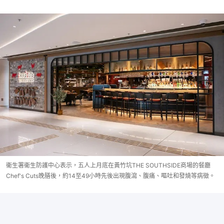
衞生署衞生防護中心表示，五人上月底在黃竹坑THE SOUTHSIDE商場的餐廳
Chef's Cuts晚膳後，約14至49小時先後出現腹瀉、腹痛、嘔吐和發燒等病徵。