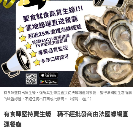
有食肆堅持出售生蠔，強調其生蠔是直接從法蠔場運到餐廳，獲得法國衞生署所屬
的歐盟認證，不經任何出口商或批發商。（蠔灣FB圖片）
有食肆堅持賣生蠔 稱不經批發商由法國蠔場直
運餐廳