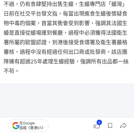
不過，仍有食肆堅持出售生蠔，生蠔專門店「蠔灣」
日前在社交平台發文指，每當出現進食生蠔後懷疑食
物中毒的個案，首當其衝會受到影響，強調其法國生
蠔是直接從蠔場運到餐廳，過程中必須獲得法國衞生
署所屬的歐盟認證，到港後接受食環署及衞生署嚴格
審核，過程中沒有經過任何出口商或批發商。該店團
隊擁有超過25年處理生蠔經驗，強調所有出品都一絲
不苟。
6
在Google
追蹤《香港01》