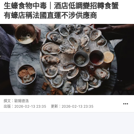
生蠔食物中毒｜酒店低調變招轉食蟹
有蠔店稱法國直運不涉供應商
撰文：
歐陽德浩
出版：
2026-02-13 23:35
更新：
2026-02-13 23:35