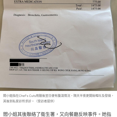
閻小姐指在Chef's Cuts用膳後翌日便有腹瀉情況，隔天半夜更開始嘔吐及發燒，
其後到私家診所求診。（受訪者提供）
閻小姐其後聯絡了衞生署，又向餐廳反映事件。她指