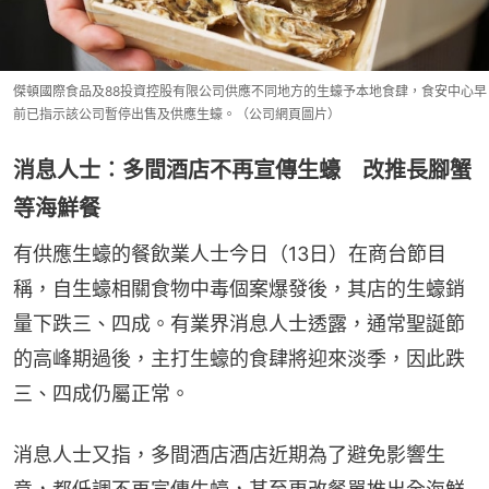
傑頓國際食品及88投資控股有限公司供應不同地方的生蠔予本地食肆，食安中心早
前已指示該公司暫停出售及供應生蠔。（公司網頁圖片）
消息人士︰多間酒店不再宣傳生蠔 改推長腳蟹
等海鮮餐
有供應生蠔的餐飲業人士今日（13日）在商台節目
稱，自生蠔相關食物中毒個案爆發後，其店的生蠔銷
量下跌三、四成。有業界消息人士透露，通常聖誕節
的高峰期過後，主打生蠔的食肆將迎來淡季，因此跌
三、四成仍屬正常。
消息人士又指，多間酒店酒店近期為了避免影響生