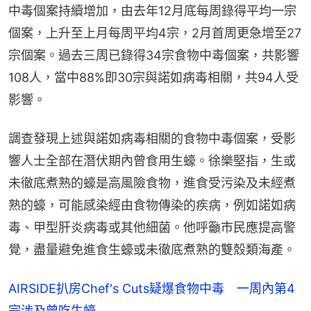
中毒個案持續增加，由去年12月底每周錄得平均一宗
個案，上升至上月每周平均4宗，2月首周更急增至27
宗個案。過去三周已錄得34宗食物中毒個案，共影響
108人，當中88%即30宗與諾如病毒相關，共94人受
影響。
調查發現上述與諾如病毒相關的食物中毒個案，受影
響人士全部在潛伏期內曾食用生蠔。徐樂堅指，生或
未徹底煮熟的蠔是高風險食物，進食受污染及未經煮
熟的蠔，可能感染經由食物傳染的疾病，例如諾如病
毒、甲型肝炎病毒或其他細菌。他呼籲市民應提高警
覺，盡量避免進食生蠔或未徹底煮熟的雙殼類海產。
AIRSIDE扒房Chef's Cuts疑爆食物中毒 一周內第4
宗涉及曾吃生蠔