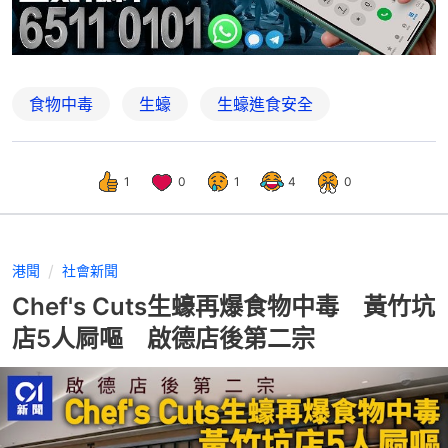
食物中毒
生蠔
生蠔進食安全
1
0
1
4
0
港聞
社會新聞
Chef's Cuts生蠔再爆食物中毒 黃竹坑
店5人屙嘔 啟德店後第二宗