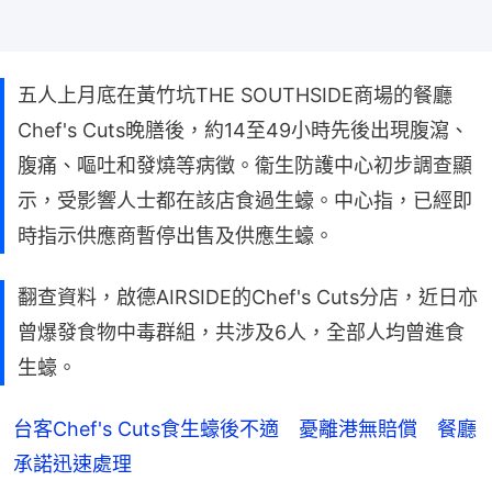
五人上月底在黃竹坑THE SOUTHSIDE商場的餐廳
Chef's Cuts晚膳後，約14至49小時先後出現腹瀉、
腹痛、嘔吐和發燒等病徵。衞生防護中心初步調查顯
示，受影響人士都在該店食過生蠔。中心指，已經即
時指示供應商暫停出售及供應生蠔。
翻查資料，啟德AIRSIDE的Chef's Cuts分店，近日亦
曾爆發食物中毒群組，共涉及6人，全部人均曾進食
生蠔。
台客Chef's Cuts食生蠔後不適 憂離港無賠償 餐廳
承諾迅速處理