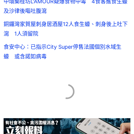
中環蘭桂坊L'AMOUR疑爆食物中毒 4食客進食生蠔
及沙律後嘔吐腹瀉
銅鑼灣家賀屋刺身居酒屋12人食生蠔、刺身後上吐下
瀉 1人須留院
食安中心：已指示City Super停售法國個別水域生
蠔 或含諾如病毒