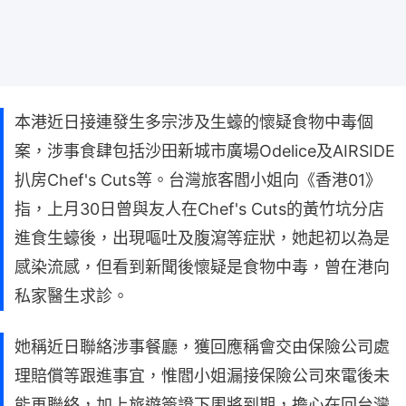
本港近日接連發生多宗涉及生蠔的懷疑食物中毒個
案，涉事食肆包括沙田新城市廣場Odelice及AIRSIDE
扒房Chef's Cuts等。台灣旅客閻小姐向《香港01》
指，上月30日曾與友人在Chef's Cuts的黃竹坑分店
進食生蠔後，出現嘔吐及腹瀉等症狀，她起初以為是
感染流感，但看到新聞後懷疑是食物中毒，曾在港向
私家醫生求診。
她稱近日聯絡涉事餐廳，獲回應稱會交由保險公司處
理賠償等跟進事宜，惟閻小姐漏接保險公司來電後未
能再聯絡，加上旅遊簽證下周將到期，擔心在回台灣