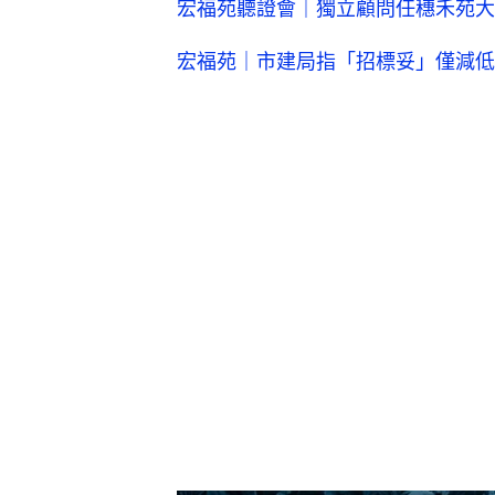
宏福苑聽證會｜獨立顧問任穗禾苑大
宏福苑｜市建局指「招標妥」僅減低