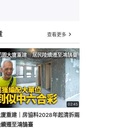
章
查看更多
02:45
廈重建｜房協料2028年起清拆兩
陸續遷至鴻鵠臺