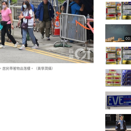
00
，居民帶著物品落樓。（黃學潤攝）