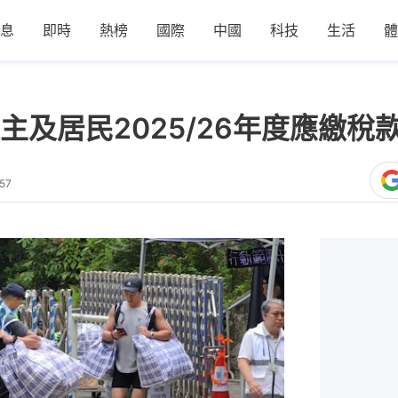
息
即時
熱榜
國際
中國
科技
生活
體
主及居民2025/26年度應繳稅
57