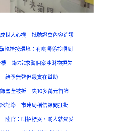
成世人心機 批聽證會內容荒謬
 籲執拾按環境：有啲嘢係拎唔到
人上樓 錄7宗求警個案涉財物損失
 給予無聲但最實在幫助
飾盒全被拆 失10多萬元首飾
訟記錄 市建局稱信顧問捱批
 陸官：叫招標妥，啲人就覺妥