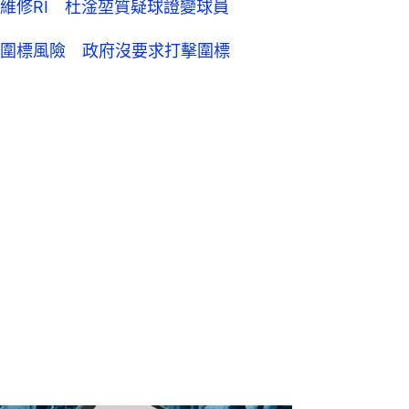
維修RI 杜淦堃質疑球證變球員
圍標風險 政府沒要求打擊圍標