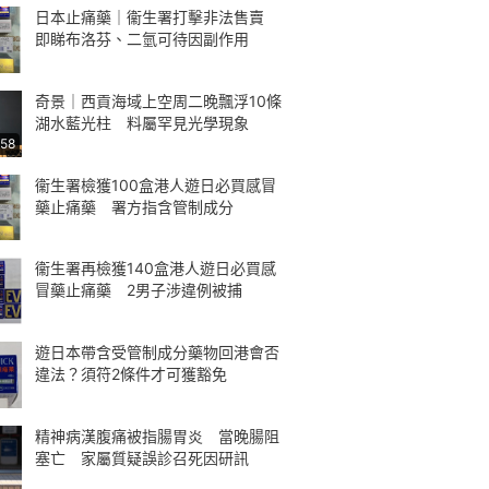
日本止痛藥｜衞生署打擊非法售賣
即睇布洛芬、二氫可待因副作用
奇景｜西貢海域上空周二晚飄浮10條
湖水藍光柱 料屬罕見光學現象
:58
衞生署檢獲100盒港人遊日必買感冒
藥止痛藥 署方指含管制成分
衞生署再檢獲140盒港人遊日必買感
冒藥止痛藥 2男子涉違例被捕
遊日本帶含受管制成分藥物回港會否
違法？須符2條件才可獲豁免
精神病漢腹痛被指腸胃炎 當晚腸阻
塞亡 家屬質疑誤診召死因研訊