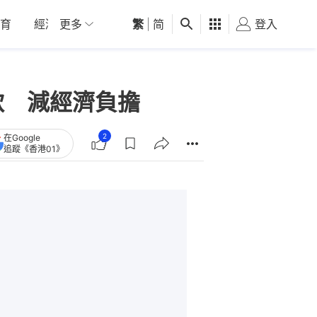
育
經濟
更多
01深圳
繁
觀點
|
简
健康
好食玩飛
登入
女
款 減經濟負擔
2
在Google
追蹤《香港01》