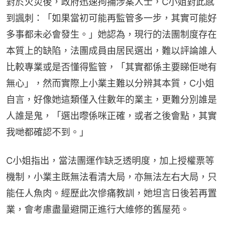
對於火災後，政府迅速拘捕涉案人士，C小姐對此感
到諷刺：「如果當初可能再監管多一步，其實可能好
多事都未必會發生。」她認為，現行的法團制度存在
本質上的缺陷，法團成員由居民選出，難以評論誰人
比較專業或是否懂得監管，「其實都係主要睇佢哋有
無心」，然而實際上小業主難以分辨其本質，C小姐
自言，好像她這類僅入住數年的業主，更難分別誰是
人誰是鬼，「選出嚟係咪正確，或者之後會點，其實
我哋都確認不到。」
C小姐指出，當法團運作缺乏透明度，加上授權票等
機制，小業主既無法看清大局，亦無法左右大局，只
能任人魚肉。經歷此次慘痛教訓，她坦言日後若再置
業，會考慮盡量避開正進行大維修的舊屋苑。