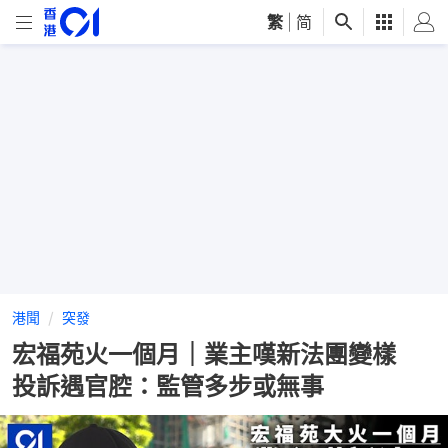
繁
|
简
港聞
突發
宏福苑火一個月｜業主嘆新法團變樣
投訴遇官腔：監管多步或無事