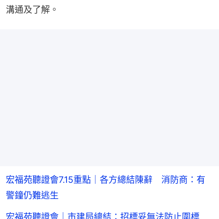
溝通及了解。
宏福苑聽證會7.15重點｜各方總結陳辭 消防商：有
警鐘仍難逃生
宏福苑聽證會｜市建局總結：招標妥無法防止圍標