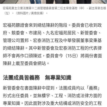
宏福苑業主立案法團第十二屆管理委員會第二任主席徐滿柑（中）、副主席麥志雄
（左）。（資料圖片 / 黃偉民攝）。
宏福苑聽證會來到總結陳辭的階段。委員會已收到政
府、競委會、市建局、九名宏福苑居民、新管委會、
管理公司置邦、宏泰消防工程及中華發展董事梁秉基
的總結陳辭。其中新管委會及宏泰消防工程的代表律
師不會再作口頭陳述，委員會今（15日）將兩份書面
陳辭上載至委員會網站。
法團成員皆義務 無專業知識
新管委會在書面陳辭中提到，法團成員均以「義務」
形式出任委員，並無樓宇、⼯程、消防或法律⽅⾯的
專業知識。因此⾯對涉及重⼤結構或消防安全的⼯程