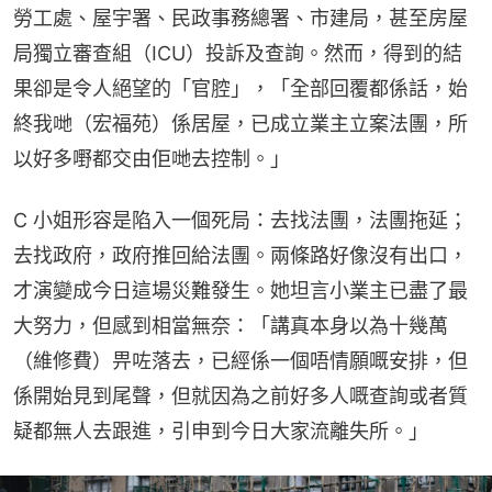
勞工處、屋宇署、民政事務總署、市建局，甚至房屋
局獨立審查組（ICU）投訴及查詢。然而，得到的結
果卻是令人絕望的「官腔」，「全部回覆都係話，始
終我哋（宏福苑）係居屋，已成立業主立案法團，所
以好多嘢都交由佢哋去控制。」
C 小姐形容是陷入一個死局：去找法團，法團拖延；
去找政府，政府推回給法團。兩條路好像沒有出口，
才演變成今日這場災難發生。她坦言小業主已盡了最
大努力，但感到相當無奈：「講真本身以為十幾萬
（維修費）畀咗落去，已經係一個唔情願嘅安排，但
係開始見到尾聲，但就因為之前好多人嘅查詢或者質
疑都無人去跟進，引申到今日大家流離失所。」