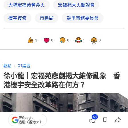
大埔宏福苑奪命火
宏福苑大火聽證會
樓宇復修
市建局
競爭事務委員會
3
0
0
1
0
觀點
01論壇
徐小龍｜宏福苑悲劇揭大維修亂象 香
港樓宇安全改革路在何方？
53
在Google
追蹤《香港01》