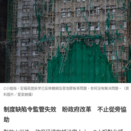
C小姐指，宏福苑居民早已反映棚網及發泡膠板等問題，奈何沒有解決問題。（資
料圖片／夏家朗攝）
制度缺陷令監管失效 盼政府改革 不止從旁協
助