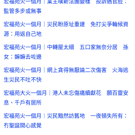
宏福苑火一個月｜業主嘆新法團變樣 投訴遇官腔：
監管多步或無事
宏福苑火一個月｜災民盼原址重建 免打尖爭輪候資
源：用返自己地
宏福苑火一個月｜中轉屋太細 五口家無奈分居 孫
女：嫲嫲去咗邊
宏福苑火一個月｜網上貪得無厭論二次傷害 火海逃
生災民不吐不快
宏福苑大火一個月｜港人未忘傷痛續獻花 願百靈安
息、千戶有居所
宏福苑火一個月︱災民黯然訪舊地 一夜頓失所有：
冇聖誕開心感覺