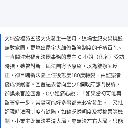
大埔宏福苑五級大火發生一個月，這場世紀火災燒毀
無數家園，更燒出屋宇大維修監管制度的千瘡百孔。
一直關注宏福苑法團事務的業主 C 小姐（化名）受訪
時指，她曾對新一屆法團寄予厚望，以為能撥亂反
正，卻目睹新法團上任後態度180度轉變，由監察者
變成保護者。回首過去曾向至少5個政府部門投訴，
卻換來官腔回覆，C小姐痛心說：「如果當初可能再
監管多一步，其實可能好多事都未必會發生。」又批
評現時法團制度有缺陷，如缺乏透明度及授權票等機
制，小業主既無法看清大局，亦無法左右大局，只能