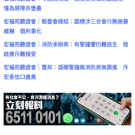
僅為屏障非堡壘
宏福苑聽證會｜競委會總結：圍標涉三合會行賄施暴
威嚇 倡刑事化
宏福苑聽證會｜消防承辦商：有警鐘響仍難逃生 陸
啟康斥難接受
宏福苑聽證會｜置邦：誤關警鐘兩消防商無跟進 斥
宏泰信口雌黃