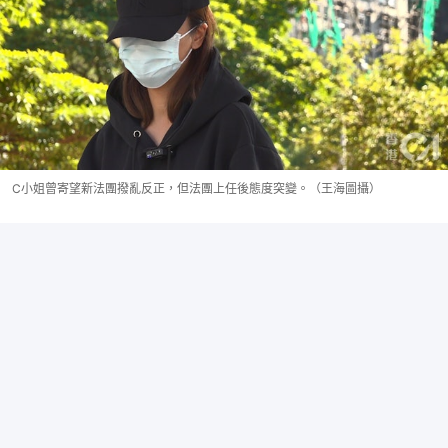
C小姐曾寄望新法團撥亂反正，但法團上任後態度突變。（王海圖攝）