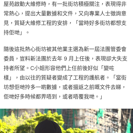
屋苑啟動大維修時，有一批街坊積極關注，表現得非
常熱心，提出大量數據和文件，又向專業人士徵詢意
見，質疑大維修工程的安排，「當時好多街坊都想支
持佢哋」。
隨後這批熱心街坊被其他業主選為新一屆法團管委會
委員，豈料新法團於去年 9 月上任後，表現卻大失支
持者所望。C小姐形容他們上任前後好似「變咗
樣」，由以往的質疑者變成了工程的護航者。「當街
坊想佢哋拎多一啲數據，或者搵返之前嘅文件去睇，
佢哋好多時候都畀唔到，或者唔覆我哋。」