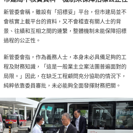
新管委會稱，雖設有「招標妥」平台，但市建局並不
會核實上載平台的資料，又不會稽查有關⼈⼠的背
景、往績和互相之間的連繫，整體機制未能保障招標
過程的公正性。
新管委會指，作為義務人士，本身未必具備⾜夠的⼯
程及財務知識，「這是⼀般業主⽴案法團普遍⾯對的
局限。」因此，在缺乏⼯程顧問充分協助的情況下，
純粹依靠委員審批，未必能夠全⾯發揮財務把關。