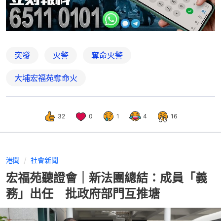
突發
火警
奪命火警
大埔宏福苑奪命火
32
0
1
4
16
港聞
社會新聞
宏福苑聽證會｜新法團總結：成員「義
務」出任 批政府部門互推塘