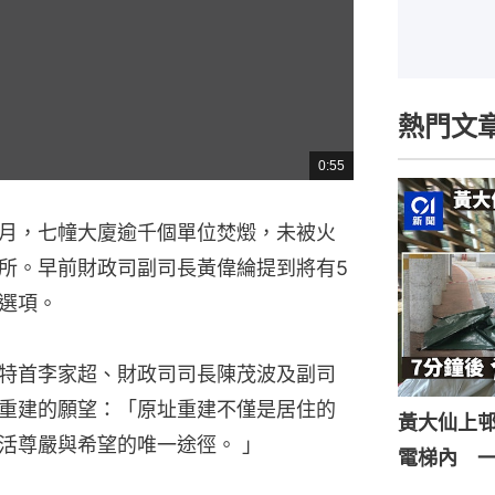
熱門文
0:55
總
共
時
間
月，七幢大廈逾千個單位焚燬，未被火
所。早前財政司副司長黃偉綸提到將有5
選項。
特首李家超、財政司司長陳茂波及副司
重建的願望：「原址重建不僅是居住的
黃大仙上
活尊嚴與希望的唯一途徑。 」
電梯內 