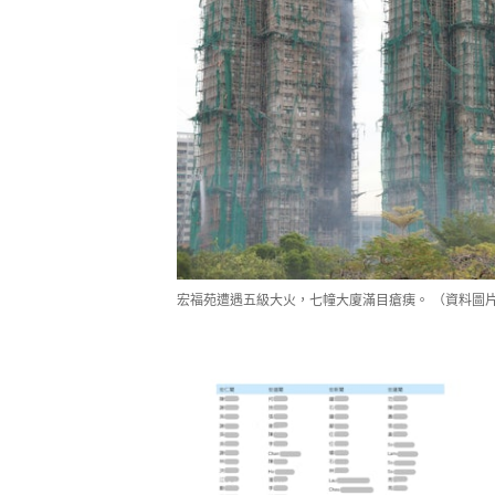
宏福苑遭遇五級大火，七幢大廈滿目瘡痍。 （資料圖