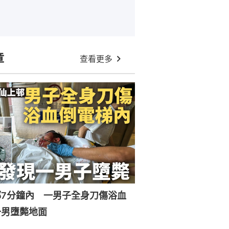
章
查看更多
邨7分鐘內 一男子全身刀傷浴血
一男墮斃地面