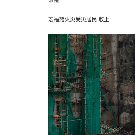
敬禮
宏福苑火災受災居民 敬上