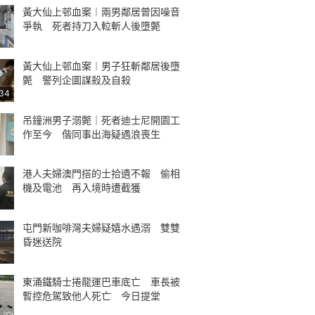
黃大仙上邨血案︱兩男鄰居曾因噪音
爭執 死者持刀入𨋢斬人後墮斃
黃大仙上邨血案︱男子狂斬鄰居後墮
斃 警列企圖謀殺及自殺
34
吊鐘洲男子溺斃｜死者迪士尼開園工
作至今 偕同事出海疑遇浪喪生
港人夫婦澳門搭的士拾遺不報 偷相
機及電池 再入境時遭截獲
屯門新咖啡灣夫婦疑嬉水遇溺 雙雙
昏迷送院
東涌鐵騎士捲龍運巴車底亡 車長被
暫控危駕致他人死亡 今日提堂