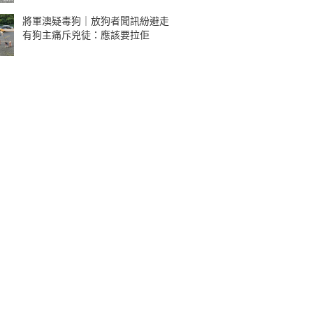
將軍澳疑毒狗｜放狗者聞訊紛避走
有狗主痛斥兇徒：應該要拉佢