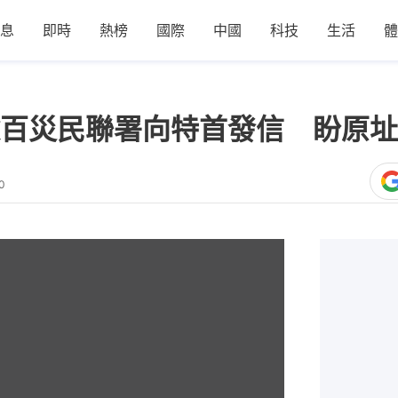
息
即時
熱榜
國際
中國
科技
生活
體
百災民聯署向特首發信 盼原址
0