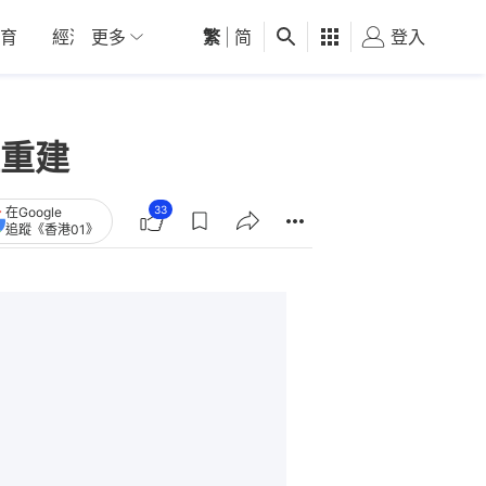
育
經濟
更多
01深圳
繁
觀點
|
简
健康
好食玩飛
登入
女
重建
33
在Google
追蹤《香港01》