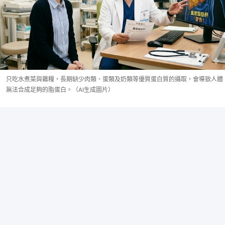
只吃水煮菜與雜糧，長期缺少肉類、蛋類及奶類等優質蛋白質的攝取，會導致人體
無法合成足夠的脂蛋白。（AI生成圖片）