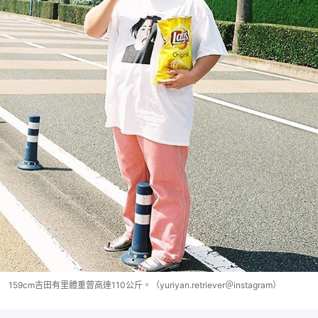
159cm吉田有里體重曾高達110公斤。（yuriyan.retriever＠instagram）