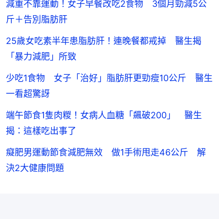
減重不靠運動！女子早餐改吃2食物 3個月勁減5公
斤＋告別脂肪肝
25歲女吃素半年患脂肪肝！連晚餐都戒掉 醫生揭
「暴力減肥」所致
少吃1食物 女子「治好」脂肪肝更勁瘦10公斤 醫生
一看超驚訝
端午節食1隻肉糉！女病人血糖「飆破200」 醫生
揭：這樣吃出事了
癡肥男運動節食減肥無效 做1手術甩走46公斤 解
決2大健康問題