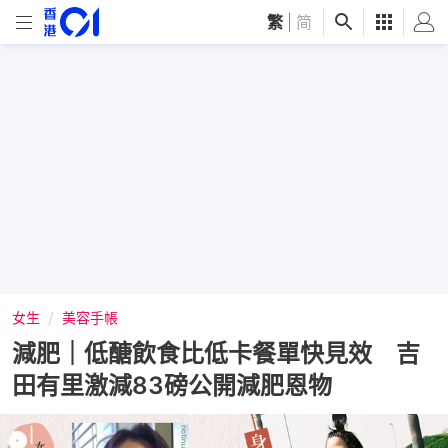
繁
|
简
女生
美容手帳
減肥｜低醣飲食比低卡餐單快見效 吉
田有里激減83磅公開減肥恩物