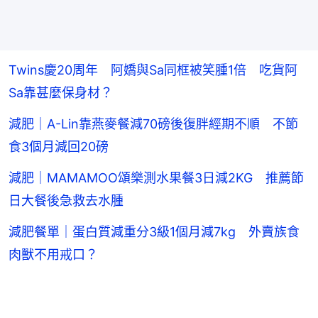
Twins慶20周年 阿嬌與Sa同框被笑腫1倍 吃貨阿
Sa靠甚麼保身材？
減肥｜A-Lin靠燕麥餐減70磅後復胖經期不順 不節
食3個月減回20磅
減肥｜MAMAMOO頌樂測水果餐3日減2KG 推薦節
日大餐後急救去水腫
減肥餐單｜蛋白質減重分3級1個月減7kg 外賣族食
肉獸不用戒口？