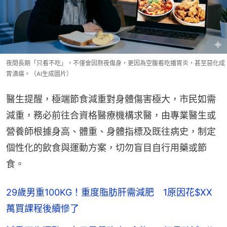
夜間長期「只看不吃」，不僅會因熬夜傷身，更因為空腹看吃播胃炎，甚至惡化成
胃潰瘍。（AI生成圖片）
醫生提醒，極端節食減重對身體傷害極大，市民如需
減重，務必前往合資格醫療機構求醫，由專業醫生或
營養師根據身高、體重、身體指標及既往病史，制定
個性化的飲食與運動方案，切勿盲目自行用藥或節
食。
29歲男重100KG！重度脂肪肝需減肥 1原因花$XX
萬買課程後續慘了