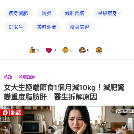
瘦身減肥
減肥
減肥食譜
星級瘦身
01女生
美粧潮流
瘦身美容
2
0
0
0
1
熱話
熱爆話題
女大生極端節食1個月減10kg！減肥驚
變重度脂肪肝 醫生拆解原因