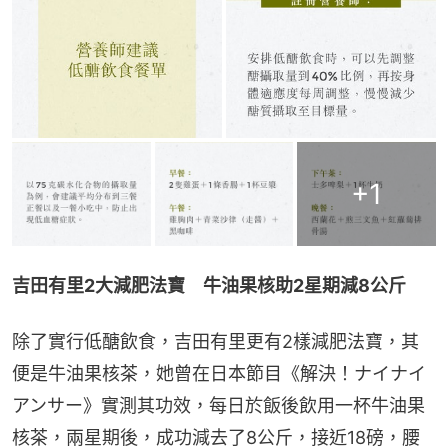
+
1
吉田有里2大減肥法寶　牛油果核助2星期減8公斤
除了實行低醣飲食，吉田有里更有2樣減肥法寶，其
便是牛油果核茶，她曾在日本節目《解決！ナイナイ
アンサー》實測其功效，每日於飯後飲用一杯牛油果
核茶，兩星期後，成功減去了8公斤，接近18磅，腰