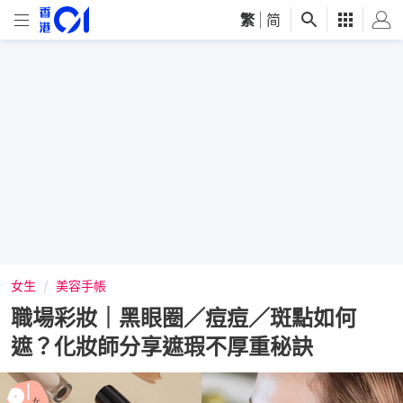
繁
|
简
女生
美容手帳
職場彩妝｜黑眼圈／痘痘／斑點如何
遮？化妝師分享遮瑕不厚重秘訣