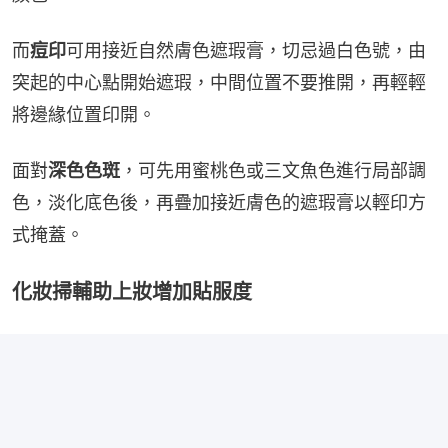
而
痘印
可用接近自然膚色遮瑕膏，切忌過白色號，由
突起的中心點開始遮瑕，中間位置不要推開，再輕輕
將邊緣位置印開。
面對
深色色斑
，可先用蜜桃色或三文魚色進行局部調
色，淡化底色後，再疊加接近膚色的遮瑕膏以輕印方
式掩蓋。
化妝掃輔助上妝增加貼服度