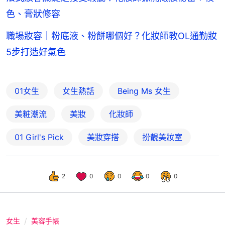
色、膏狀修容
職場妝容｜粉底液、粉餅哪個好？化妝師教OL通勤妝
5步打造好氣色
01女生
女生熱話
Being Ms 女生
美粧潮流
美妝
化妝師
01 Girl's Pick
美妝穿搭
扮靚美妝室
2
0
0
0
0
女生
美容手帳