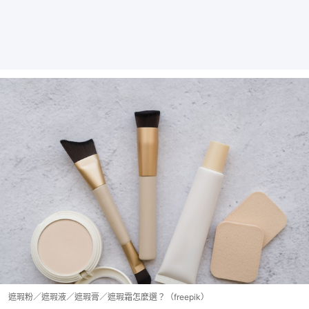
遮瑕粉／遮瑕液／遮瑕膏／遮瑕霜怎麼選？（freepik）