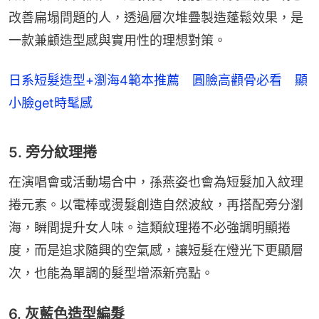
改善扁塌問題的人，透過層次堆疊製造蓬鬆效果，是
一款兼顧造型感與實用性的理想對策。
日系短髮造型+瀏海4範本推薦 圓臉高顴骨必看 顯
小臉get時髦感
5. 旁分紋理捲
在演唱會或活動場合中，孫燕姿也會為短髮加入紋理
捲元素。以電棒或燙髮創造自然波紋，再搭配旁分瀏
海，瞬間提升女人味。這類紋理捲不必強調明顯捲
度，而是追求隨興的空氣感，讓短髮在燈光下更顯層
次，也能為單調的髮型增添新亮點。
6. 灰藍色造型編髮