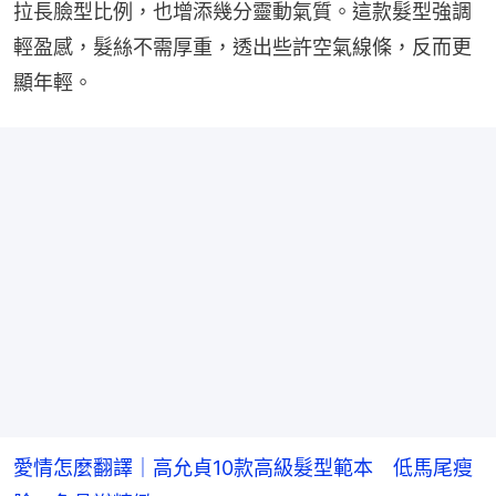
拉長臉型比例，也增添幾分靈動氣質。這款髮型強調
輕盈感，髮絲不需厚重，透出些許空氣線條，反而更
顯年輕。
愛情怎麼翻譯｜高允貞10款高級髮型範本 低馬尾瘦