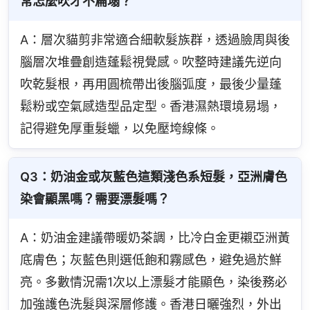
常怎麼吹才不扁塌？
A：層次貓剪非常適合細軟髮族群，透過臉周與後
腦層次堆疊創造蓬鬆視覺感。吹整時建議先逆向
吹乾髮根，再用圓梳帶出後腦弧度，最後少量蓬
鬆粉或空氣感造型品定型。香港濕熱環境易塌，
記得避免厚重髮蠟，以免壓垮線條。
Q3：奶油金或灰藍色這類淺色系短髮，亞洲膚色
染會顯黑嗎？需要漂髮嗎？
A：奶油金建議帶暖奶茶調，比冷白金更襯亞洲黃
底膚色；灰藍色則選低飽和霧感色，避免過於鮮
亮。多數情況需1次以上漂髮才能顯色，染後務必
加強護色洗髮與深層修護。香港日曬強烈，外出