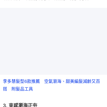
李多慧髮型6款推薦 空氣瀏海、甜美編髮減齡又百
搭 附髮品工具
3. 束感瀏海正夯