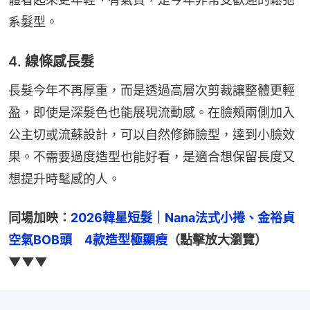
系髮型。
4. 線條感長髮
長髮今年不再厚重，而是透過高層次剪裁讓整體更輕
盈，即使是深髮色也能展現流動感。在臉頰兩側加入
公主切或流蘇設計，可以自然修飾臉型，達到小臉效
果。不需要過度造型也能好看，是適合想保留長度又
想提升時髦感的人。
同場加映：
2026韓星短髮｜Nana法式小捲、金裕貞
空氣BOB頭　4款造型極顯瘦
（點擊放大瀏覽）
▼▼▼