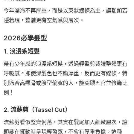
今年瀏海不再厚重，而是以束狀線條為主，讓額頭若
隱若現，整體更有空氣感與層次。
2026必學髮型
1. 浪漫系短髮
帶有少年感的浪漫系短髮，透過輕盈剪裁讓整體更有
呼吸感。即使深髮色也不顯厚重，反而更有線條。特
別適合高顴骨或臉型偏寬的人，能突顯五官並修飾比
例！
2. 流蘇剪（Tassel Cut）
流蘇剪看似整齊俐落，其實在髮尾加入細緻層次，讓
頭髮在擺動時呈現輕盈感，不會有厚重負擔。這種