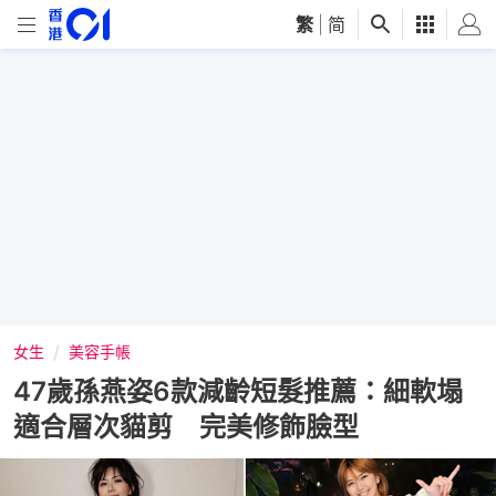
繁
|
简
女生
美容手帳
47歲孫燕姿6款減齡短髮推薦：細軟塌
適合層次貓剪 完美修飾臉型