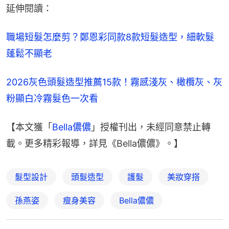
延伸閱讀：
職場短髮怎麼剪？鄭恩彩同款8款短髮造型，細軟髮
蓬鬆不顯老
2026灰色頭髮造型推薦15款！霧感淺灰、橄欖灰、灰
粉顯白冷霧髮色一次看
【本文獲「
Bella儂儂
」授權刊出，未經同意禁止轉
載。更多精彩報導，詳見《Bella儂儂》。】
髮型設計
頭髮造型
護髮
美妝穿搭
孫燕姿
瘦身美容
Bella儂儂