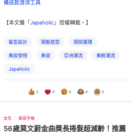
備這款清涼工具
【本文獲「
Japaholic
」授權轉載。】
髮型設計
頭髮造型
頭部護理
美妝穿搭
美容
亞洲潮流
美粧潮流
Japaholic
2
0
0
0
0
女生
美容手帳
56歲莫文蔚金曲獎長捲髮超減齡！推薦