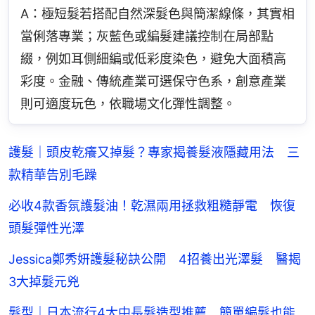
A：極短髮若搭配自然深髮色與簡潔線條，其實相
當俐落專業；灰藍色或編髮建議控制在局部點
綴，例如耳側細編或低彩度染色，避免大面積高
彩度。金融、傳統產業可選保守色系，創意產業
則可適度玩色，依職場文化彈性調整。
護髮｜頭皮乾癢又掉髮？專家揭養髮液隱藏用法 三
款精華告別毛躁
必收4款香氛護髮油！乾濕兩用拯救粗糙靜電 恢復
頭髮彈性光澤
Jessica鄭秀妍護髮秘訣公開 4招養出光澤髮 醫揭
3大掉髮元兇
髮型｜日本流行4大中長髮造型推薦 簡單編髮也能