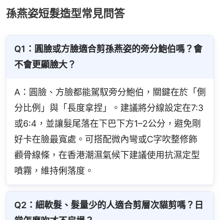
孫燕姿短髮造型常見問答
Q1：圓臉或方臉適合剪孫燕姿的旁分鮑伯嗎？會
不會更顯臉大？
A：圓臉、方臉都能駕馭旁分鮑伯，關鍵在於「側
分比例」與「長度拿捏」。建議將分線設定在7:3
或6:4，並讓髮尾落在下巴下方1–2公分，避免剛
好卡在臉最寬處。可搭配微內彎或C字吹整修飾
顴骨線條，在香港潮濕氣候下建議使用抗濕定型
噴霧，維持俐落度。
Q2：細軟髮、髮量少的人適合剪層次貓剪嗎？日