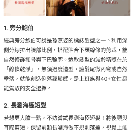
+
7
1. 旁分鮑伯
經典旁分鮑伯可說是孫燕姿的標誌髮型之一。利用深
側分線拉出臉部比例，搭配貼合下顎線條的剪裁，能
自然修飾顴骨與下巴輪廓。這款髮型的減齡精髓在於
「線條乾淨」，無須過度造型，讓髮尾微內彎或自然
垂落，就能創造俐落蓬鬆感，是上班族與40+女性都
能駕馭的安全選擇。
2. 長瀏海極短髮
若想更大膽一點，不妨嘗試長瀏海極短髮！將後頸與
耳際剪短，保留前額長瀏海做不規則落差，視覺上能