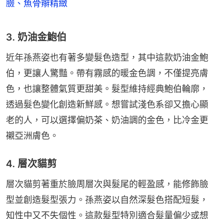
臉、魚骨辮精緻
3. 奶油金鮑伯
近年孫燕姿也有著多變髮色造型，其中這款奶油金鮑
伯，更讓人驚豔。帶有霧感的暖金色調，不僅提亮膚
色，也讓整體氣質更甜美。髮型維持經典鮑伯輪廓，
透過髮色變化創造新鮮感。想嘗試淺色系卻又擔心顯
老的人，可以選擇偏奶茶、奶油調的金色，比冷金更
襯亞洲膚色。
4. 層次貓剪
層次貓剪著重於臉周層次與髮尾的輕盈感，能修飾臉
型並創造髮型張力。孫燕姿以自然深髮色搭配短髮，
知性中又不失個性。這款髮型特別適合髮量偏少或想