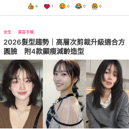
4
1
0
0
0
女生
美容手帳
2026髮型趨勢｜高層次剪裁升級適合方
圓臉 附4款顯瘦減齡造型