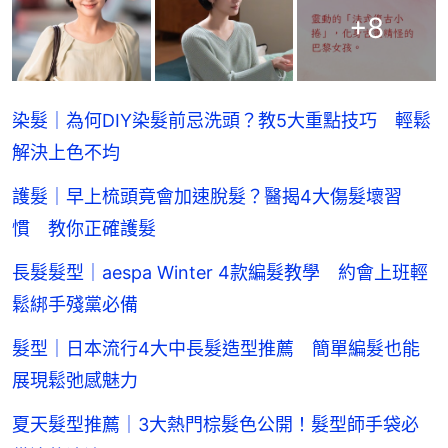
+
8
染髮｜為何DIY染髮前忌洗頭？教5大重點技巧 輕鬆
解決上色不均
護髮｜早上梳頭竟會加速脫髮？醫揭4大傷髮壞習
慣 教你正確護髮
長髮髮型｜aespa Winter 4款編髮教學 約會上班輕
鬆綁手殘黨必備
髮型｜日本流行4大中長髮造型推薦 簡單編髮也能
展現鬆弛感魅力
夏天髮型推薦｜3大熱門棕髮色公開！髮型師手袋必