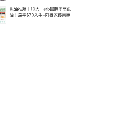
魚油推薦｜10大iHerb回購率高魚
油！最平$70入手+附獨家優惠碼