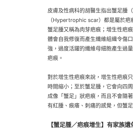
對於增生性疤痕來說，增生性疤痕只
時間縮小；至於蟹足腫，它會向四周
成像「蟹足」狀疤痕，而且不會隨著
有紅腫、痕癢、刺痛的感覺，但蟹足
【蟹足腫／疤痕增生】有家族遺
皮膚科胡醫生指出疤痕增生與遺傳因
有較高風險出現疤痕增生。若傷口有
激劇皮膚纖維，令皮膚組織增生。另
如：胸部、背部、肩膊等位於也會較
想要解決惱人的疤痕增大問題其實亦
蟹足腫或增生性疤痕也要視乎疤痕體
的治療方法：