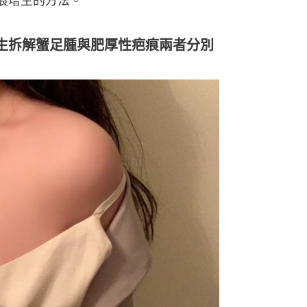
痕增生的方法。
生拆解蟹足腫與肥厚性疤痕兩者分別