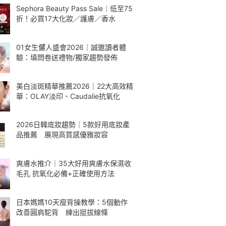
Sephora Beauty Pass Sale｜低至75
折！必買17大化妝／護膚／香水
01女生儷人盛會2026｜誠邀讀者體
驗：填問卷送禮物/獨家趨勢發佈
美白淡斑精華推薦2026｜22大高效精
華：OLAY淡印、Caudalie抗氧化
2026日韓底妝趨勢｜5款好用底妝產
品推薦 展現高質感優雅妝容
爽膚水推介｜35大好用爽膚水保濕收
毛孔 抗氧化必備+正確使用方法
日本媽媽10天瘦背操教學：5個動作
改善圓肩駝背 練出挺拔線條