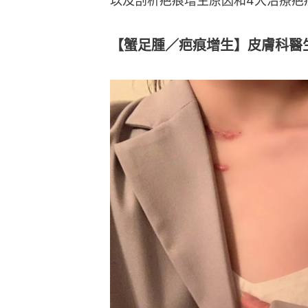
以及剖析疤痕增生原因和4大治療疤
【蟹足腫／疤痕增生】皮膚科醫