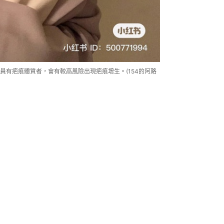
員有疤痕體質者，會有較高風險出現疤痕增生。(154的阿路
oid scar）與增生性疤痕
是屬於疤痕組織，但兩者在臨床表現上有所分別。
，又稱肥厚性疤痕。當皮膚受損時，身
癒合。但某些人的皮膚自我修復機制過
的膠原蛋白，便會形成蟹足腫與肥厚性