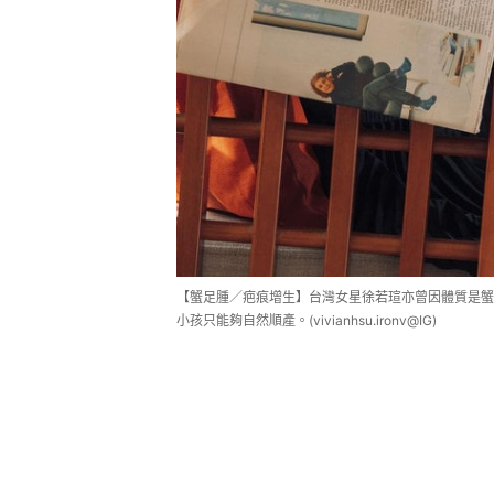
【蟹足腫／疤痕增生】台灣女星徐若瑄亦曾因體質是蟹
小孩只能夠自然順產。(vivianhsu.ironv@IG)