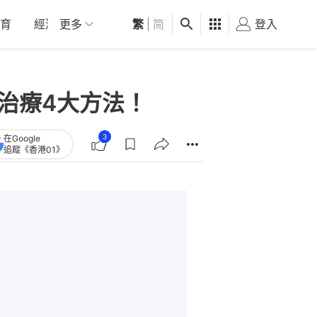
育
經濟
更多
01深圳
繁
觀點
|
简
健康
好食玩飛
登入
女
及治療4大方法！
3
在Google
追蹤《香港01》