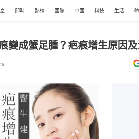
息
即時
熱榜
國際
中國
科技
生活
體
性疤痕變成蟹足腫？疤痕增生原因
45