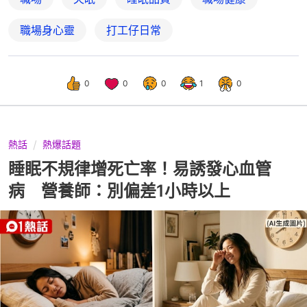
職場身心靈
打工仔日常
0
0
0
1
0
熱話
熱爆話題
睡眠不規律增死亡率！易誘發心血管
病 營養師：別偏差1小時以上