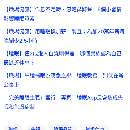
【職場健康】作息不定時、忽略鼻鼾聲 6個小習慣
影響睡眠質素
【職場健康】用睡眠換加薪 調查：為加20萬年薪每
晚瞓少2.5小時
【睡眠】僅2成港人自覺瞓得差 哪個民族認為自己
最缺乏休息？
【職場】午睡補眠為應急之舉 睡眠教授：別伏在辦
公桌上
「完美睡眠主義」盛行 專家：睡眠App反會造成失
眠和焦慮症狀
職場
失眠
睡眠品質
職場健康