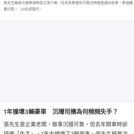
張先生稱首次遇車禍時是正常行車，在尚未察覺前方路況時便直撞向前車，車頭嚴
重凹陷。（AI生成圖片）
1年撞壞3輛豪車 沉穩司機為何頻頻失手？
張先生是企業老闆，做事沉穩可靠，但去年開車時卻
接連「失手」，1年內撞壞了3輛豪車。張先生稱首次