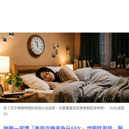
除了在乎睡眠時間的長短以及品質，也要儘量固定睡覺跟起床時間。（AI生成圖
片）
睡眠一習慣「患癌症機率急升55%」增肥胖風險 醫