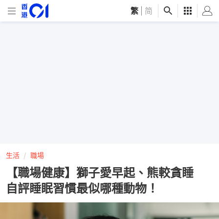
繁
|
简
生活
職場
【職場健康】獅子愛早起、熊較貪睡
自評睡眠習慣最似哪種動物！