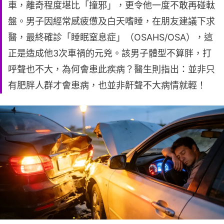
車，離奇程度堪比「撞邪」，更令他一度不敢再碰軚
盤。男子因經常感疲憊及白天嗜睡，在朋友建議下求
醫，最終確診「睡眠窒息症」（OSAHS/OSA），這
正是造成他3次車禍的元兇。該男子體型不算胖，打
呼聲也不大，為何會患此疾病？醫生則指出：並非只
有肥胖人群才會患病，也並非鼾聲不大病情就輕！