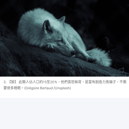
3. 【狼】 此類人佔人口約15至20%，他們喜怒無常，是富有創造力夜貓子，不需
要很多睡眠。(Grégoire Bertaud /Unsplash)