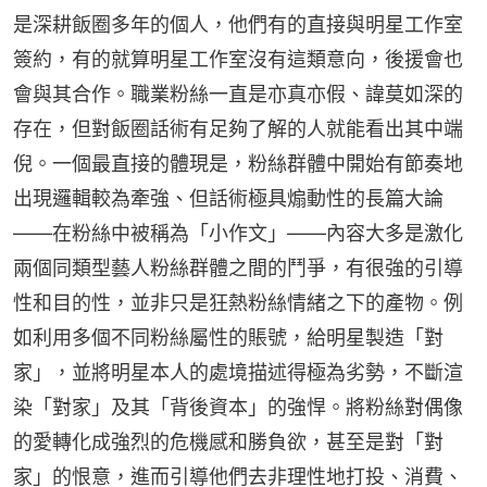
是深耕飯圈多年的個人，他們有的直接與明星工作室
簽約，有的就算明星工作室沒有這類意向，後援會也
會與其合作。職業粉絲一直是亦真亦假、諱莫如深的
存在，但對飯圈話術有足夠了解的人就能看出其中端
倪。一個最直接的體現是，粉絲群體中開始有節奏地
出現邏輯較為牽強、但話術極具煽動性的長篇大論
——在粉絲中被稱為「小作文」——內容大多是激化
兩個同類型藝人粉絲群體之間的鬥爭，有很強的引導
性和目的性，並非只是狂熱粉絲情緒之下的產物。例
如利用多個不同粉絲屬性的賬號，給明星製造「對
家」，並將明星本人的處境描述得極為劣勢，不斷渲
染「對家」及其「背後資本」的強悍。將粉絲對偶像
的愛轉化成強烈的危機感和勝負欲，甚至是對「對
家」的恨意，進而引導他們去非理性地打投、消費、