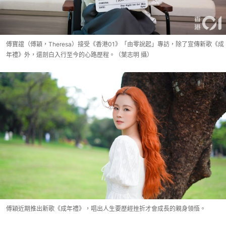
傅寶誼（傅穎，Theresa）接受《香港01》「由零說起」專訪，除了宣傳新歌《成
年禮》外，還剖白入行至今的心路歷程。（葉志明 攝）
傅穎近期推出新歌《成年禮》，唱出人生要歷經挫折才會成長的親身領悟。