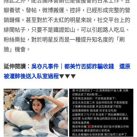
除此之外，配合團隊營銷也是後援會的日常工作。豆
瓣養號、發帖，微博搬運、控評，已經形成完整的營
銷鏈條。甚至對於不太紅的明星來說，社交平台上的
緋聞帖子，只要不是鐵證如山，可以引起路人吃瓜、
粉絲撕扯，對於明星反而是一種提升知名度的「刷
臉」機會。
延伸閱讀：
吳亦凡事件｜都美竹否認詐騙收錢　還原
被灌醉後送入臥室過程
▼▼▼