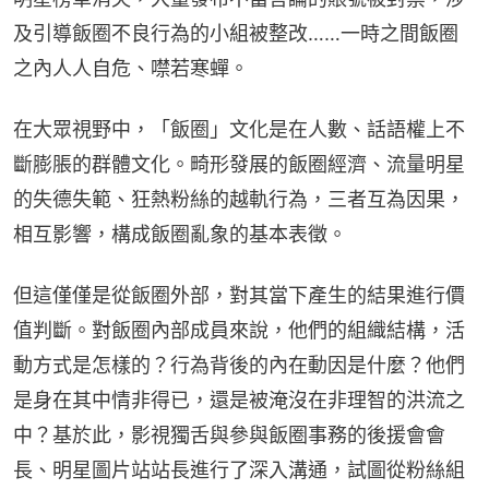
及引導飯圈不良行為的小組被整改……一時之間飯圈
之內人人自危、噤若寒蟬。
在大眾視野中，「飯圈」文化是在人數、話語權上不
斷膨脹的群體文化。畸形發展的飯圈經濟、流量明星
的失德失範、狂熱粉絲的越軌行為，三者互為因果，
相互影響，構成飯圈亂象的基本表徵。
但這僅僅是從飯圈外部，對其當下產生的結果進行價
值判斷。對飯圈內部成員來說，他們的組織結構，活
動方式是怎樣的？行為背後的內在動因是什麼？他們
是身在其中情非得已，還是被淹沒在非理智的洪流之
中？基於此，影視獨舌與參與飯圈事務的後援會會
長、明星圖片站站長進行了深入溝通，試圖從粉絲組