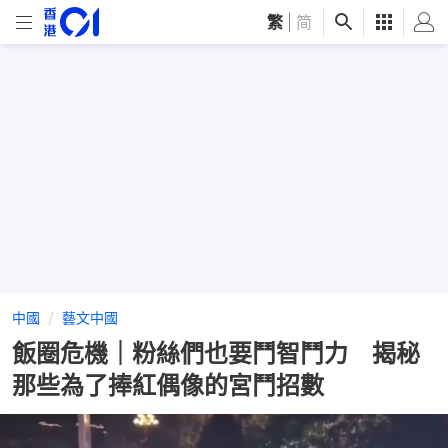
繁
|
简
中國
藝文中國
飯圈危機｜粉絲們也要鬥智鬥力 揭秘
那些為了捧紅偶像的宮鬥招數