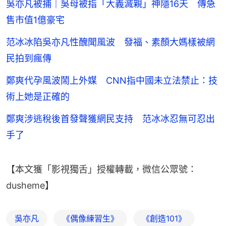
吳亦凡被捕｜吳母被指「大義滅親」神隱16天 傳急
售市值1億豪宅
范冰冰陷吳亦凡性醜聞風波 發福、素顏大媽樣被網
民拍到瘋傳
鄭爽代孕風波鬧上外媒 CNN指中國未立法禁止：技
術上她是正確的
鄭爽涉逃稅後首發聲獲網民支持 范冰冰忍無可忍出
手了
【本文獲「影視獨舌」授權轉載，微信公眾號：
dusheme】
吳亦凡
《偶像練習生》
《創造101》