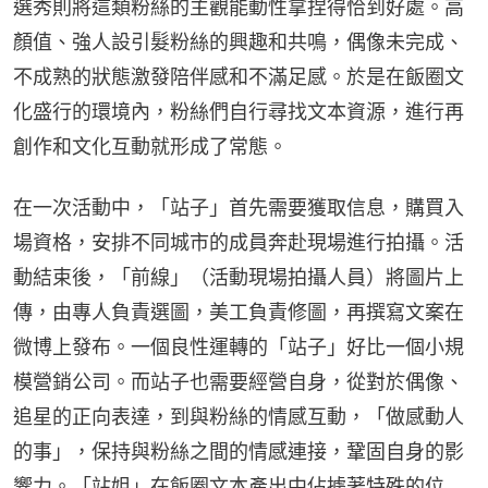
選秀則將這類粉絲的主觀能動性拿捏得恰到好處。高
顏值、強人設引髮粉絲的興趣和共鳴，偶像未完成、
不成熟的狀態激發陪伴感和不滿足感。於是在飯圈文
化盛行的環境內，粉絲們自行尋找文本資源，進行再
創作和文化互動就形成了常態。
在一次活動中，「站子」首先需要獲取信息，購買入
場資格，安排不同城市的成員奔赴現場進行拍攝。活
動結束後，「前線」（活動現場拍攝人員）將圖片上
傳，由專人負責選圖，美工負責修圖，再撰寫文案在
微博上發布。一個良性運轉的「站子」好比一個小規
模營銷公司。而站子也需要經營自身，從對於偶像、
追星的正向表達，到與粉絲的情感互動，「做感動人
的事」，保持與粉絲之間的情感連接，鞏固自身的影
響力。「站姐」在飯圈文本產出中佔據著特殊的位