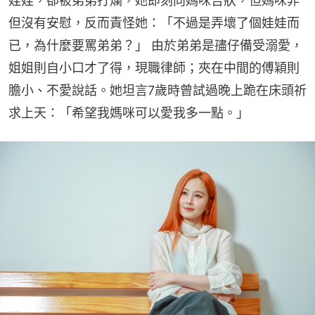
娃娃，卻被弟弟打爛，她即刻向媽咪告狀，但媽咪非
但沒有安慰，反而責怪她：「不過是弄壞了個娃娃而
已，為什麼要罵弟弟？」 由於弟弟是孻仔備受溺愛，
姐姐則自小口才了得，現職律師；夾在中間的傅穎則
膽小、不愛說話。她坦言7歲時曾試過晚上跪在床頭祈
求上天：「希望我媽咪可以愛我多一點。」