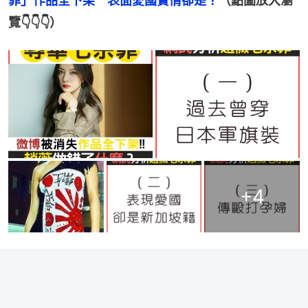
罪」作品全下架　表面愛國實情卻是？
（點圖放大瀏
覽👇👇👇）
+
4