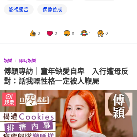
影視獨舌
偶像養成
3
0
0
1
0
娛樂
即時娛樂
傅穎專訪｜童年缺愛自卑 入行遭母反
對：話我嘅性格一定被人鞭屍