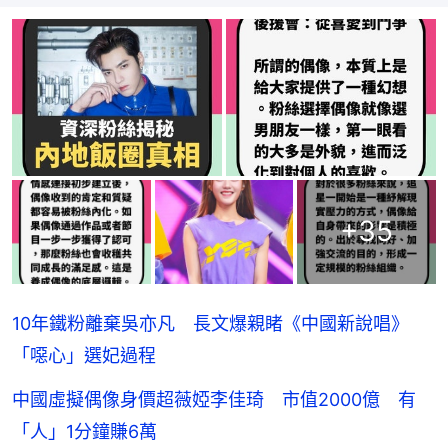
+
35
10年鐵粉離棄吳亦凡 長文爆親睹《中國新說唱》
「噁心」選妃過程
中國虛擬偶像身價超薇婭李佳琦 市值2000億 有
「人」1分鐘賺6萬