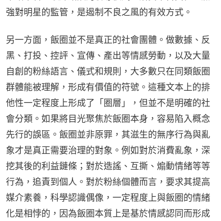
強對明星的監管，是遏制不良之風的有效方式。
另一方面，飯圈並不是真正的社會團體。做數據、反
黑、打投、控評、宣傳、產出等情感勞動，以及大量
自創的粉絲語言、儀式和規則，大多數只在同類飯圈
群體能被理解，形成有價值的符號。這種文本上的排
他性一定程度上形成了「圈層」，但並不是明確的社
會分類。如果將目光聚焦於飯圈本身，容易陷入概念
先行的誤區。飯圈並非原罪，其滋生的無序行為與亂
象才是真正需要治理的對象。例如對於消費亂象，深
挖其後的利益鏈條；對於造謠、互撕、煽動情緒等等
行為，追責到個人。對於粉絲個體而言，要求其提高
媒介素養，科學認識偶像，一定程度上與飯圈的情緒
化是相悖的，因為飯圈本質上是基於情感認同而形成