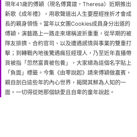
現年41歲的傅穎（現名傅寶誼，Theresa）近期推出
新歌《成年禮》，用歌聲道出人生要歷經挫折才會成
長的親身領悟。當年以女團Cookies成員身分出道的
傅穎，演藝路上一路走來堪稱波折重重，從早期的被
隊友排擠、合約官司、以及遭遇感情與事業的雙重打
擊；到轉戰內地後驚遇瘋狂經理人，乃至近年直播帶
貨被指「忽然富貴被包養」，大家總為這個名字貼上
「負面」標籤。今集《由零說起》請來傅穎做嘉賓，
親自剖白這些年的內心世界，揭開其鮮為人知的一
面。一切得從她那個缺愛且自卑的童年說起。