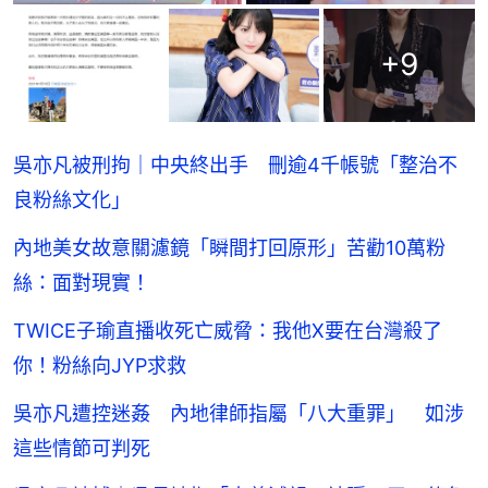
+
9
吳亦凡被刑拘｜中央終出手 刪逾4千帳號「整治不
良粉絲文化」
內地美女故意關濾鏡「瞬間打回原形」苦勸10萬粉
絲：面對現實！
TWICE子瑜直播收死亡威脅：我他X要在台灣殺了
你！粉絲向JYP求救
吳亦凡遭控迷姦 內地律師指屬「八大重罪」 如涉
這些情節可判死