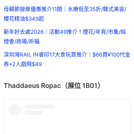
母親節按摩優惠推介11間｜水療低至35折/韓式美容/
櫻花精油$349起
新年好去處2026｜活動49推介！煙花/年宵/市集/綵
燈會/商場/祈福
深圳灣RAIL IN睿印17大食玩買推介｜$66買¥100代金
券+2人戲飛$49
Thaddaeus Ropac（展位 1B01）