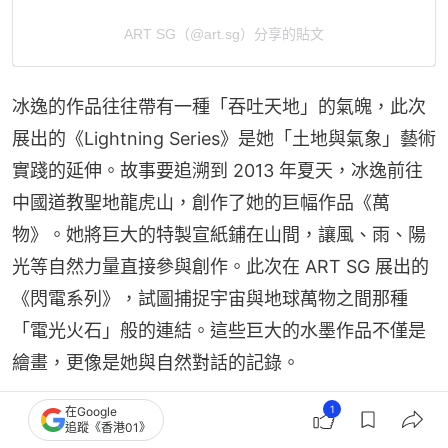
ART SG（@art.sg）分享的貼文
冰逸的作品往往帶有一種「吞吐天地」的氣魄，此次
展出的《Lightning Series》是她「土地與氣象」藝術
實踐的延伸。故事要追溯到 2013 年夏天，冰逸前往
中國道教聖地龍虎山，創作了她的巨幅作品《萬
物》。她將巨大的特製宣紙鋪在山間，讓風、雨、陽
光等自然力量直接參與創作。此次在 ART SG 展出的
《閃電系列》，試圖捕捉宇宙與地球萬物之間那種
「電光火石」般的連結。這些巨大的水墨作品不僅是
繪畫，更像是她與自然對話的記錄。
1
在Google
Citra Sasmita:《Bedtime Stories》
追蹤《香港01》