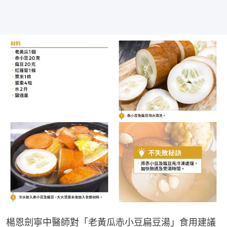
楊恩劍寧中醫師對「老黃瓜赤小豆扁豆湯」食用建議