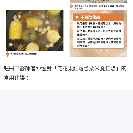
註冊中醫師潘仲恆對「無花果紅蘿蔔粟米薏仁湯」的
食用建議︰