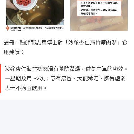
註冊中醫師郭志華博士對「沙參杏仁海竹瘦肉湯」食
用建議︰
沙參杏仁海竹瘦肉湯有養陰潤燥，益氣生津的功效。
一星期飲用1-2次，患有感冒、大便稀溏、脾胃虛弱
人士不適宜飲用。