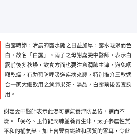
白露時節，清晨的露水隨之日益加厚，露水凝聚而色
白，故名「白露」。兩子之母謝嘉雯中醫師，表示白
露前後多秋燥，飲食方面也要注意潤肺生津，避免咽
喉乾燥，有助預防呼吸道疾病來襲，特別推介三款適
合一家大細飲用之潤肺果茶、湯品，白露前後皆宜飲
用。
謝嘉雯中醫師表示此湯可補氣養津防怠倦，補而不
燥。「麥冬、玉竹能潤肺並養胃生津，太子參屬性質
平和的補氣藥、加上含豐富纖維和膠質的雪耳，令此