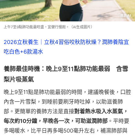
上午7至9點肺功能最旺盛，宜健行慢跑。（AI生成圖片）
2026立秋養生｜立秋4習俗咬秋防秋燥？潤肺養陰宜
吃白色+6款湯水
養肺最佳時機：晚上9至11點肺功能最弱 含雪
梨片吸蒸氣
晚上9至11點是肺功能最弱的時間，建議晚餐後，口腔
內含一片雪梨，到睡前要刷牙時吐掉，以助滋養肺
部。更簡單的養肺方法是直接
對着熱水吸入水蒸氣，
每次約10分鐘，早晚各一次，可助滋潤肺部
。平時要
多喝暖水，比平日再多喝500毫升左右，補濕肺部與