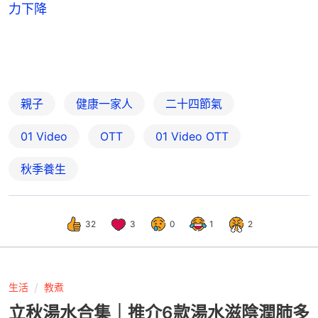
力下降
親子
健康一家人
二十四節氣
01 Video
OTT
01‌ ‌Video‌ ‌OTT
秋季養生
32
3
0
1
2
生活
教煮
立秋湯水合集｜推介6款湯水滋陰潤肺多