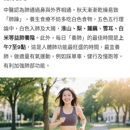
中醫認為肺通過鼻與外界相通，秋天漸漸乾燥易致
「肺躁」，養生食療不妨多吃白色食物，五色五行理
論中，白色入肺及大腸，
淮山、梨、蓮藕、雪耳、白
米等益肺養陰
。此外，每日「養肺」的最佳時間是
上
午7至9點
，這是人體肺功能最旺盛的時間，最宜養
肺。做適量有氧運動，例如踩單車、健行及慢跑等，
有利加強肺部功能。