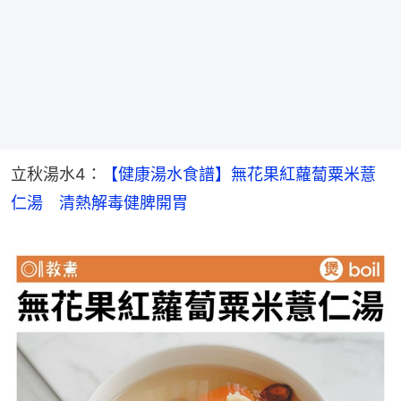
立秋湯水4：
【健康湯水食譜】無花果紅蘿蔔粟米薏
仁湯　清熱解毒健脾開胃