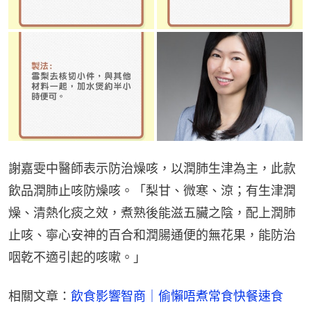
謝嘉雯中醫師表示防治燥咳，以潤肺生津為主，此款
飲品潤肺止咳防燥咳。「梨甘、微寒、涼；有生津潤
燥、清熱化痰之效，煮熟後能滋五臟之陰，配上潤肺
止咳、寧心安神的百合和潤腸通便的無花果，能防治
咽乾不適引起的咳嗽。」
相關文章：
飲食影響智商｜偷懶唔煮常食快餐速食　