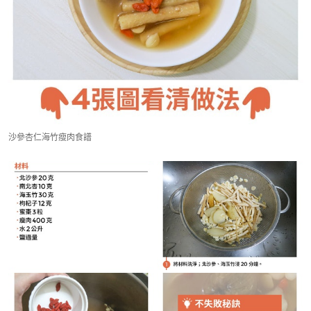
沙參杏仁海竹瘦肉食譜