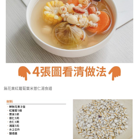
無花果紅蘿蔔粟米薏仁湯食譜