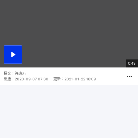
播
放
0:49
總
影
共
片
時
撰文：
許珞珩
間
出版：
2020-09-07 07:30
更新：
2021-01-22 18:09