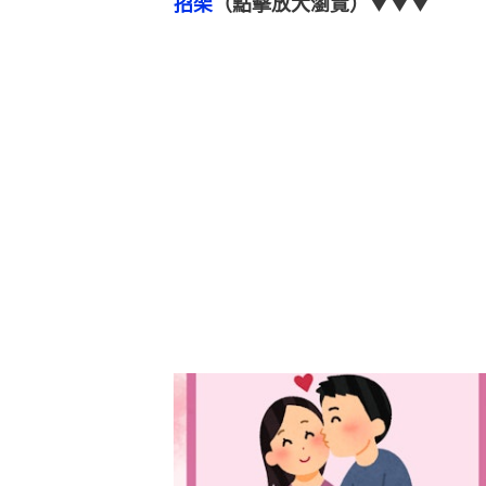
招架
（點擊放大瀏覽）▼▼▼