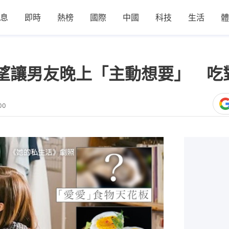
息
即時
熱榜
國際
中國
科技
生活
體
望讓男友晚上「主動想要」 吃
00