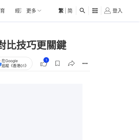
育
經濟
更多
01深圳
繁
觀點
|
简
健康
好食玩飛
登入
女
對比技巧更關鍵
1
在Google
追蹤《香港01》