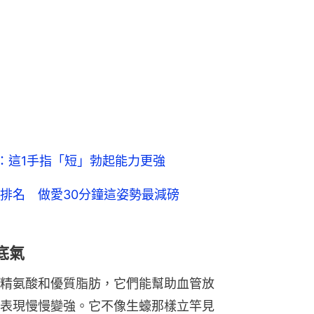
：這1手指「短」勃起能力更強
排名 做愛30分鐘這姿勢最減磅
底氣
精氨酸和優質脂肪，它們能幫助血管放
表現慢慢變強。它不像生蠔那樣立竿見