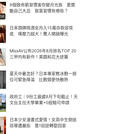
9個致命窮習慣害你變月光族 愛獎
勵自己大忌 致富習慣有哪些？
:56
日本頭牌陪酒女月入15萬存款卻見
底 嘆壓力超大！驚人開銷曝光
MissAV公布2026年8月排名TOP 20
三甲均有新作！美園和花大逆襲
夏天中暑怎好？日本專家教冰敷一部
位可緊急降温 比敷頸更快散熱
政府工｜9份工最遲8月下旬截止！天
文台主任大學畢業+0經驗可申請
日本少女漫畫式愛情！女高中生倒追
班導遭嚴拒 靠1招逆轉娶回家