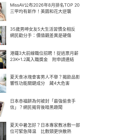
MissAV公布2026年8月排名TOP 20
三甲均有新作！美園和花大逆襲
35歲男呻女友5大生活習慣全相反
網民勸分手：價值觀差異是硬傷
港鐵3大前線職位招聘！捉逃票月薪
23K+1.2萬入職獎金 附申請連結
夏天食冰塊會害男人不舉？揭飲品影
響性功能關鍵成分 藏4大危害
日本赤福餅為何被封「最強偷食手
信」？網民揭背後暗黑趣聞
夏天中暑怎好？日本專家教冰敷一部
位可緊急降温 比敷頸更快散熱