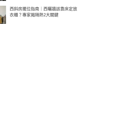
西斜房擺位指南｜西曬牆該靠床定放
衣櫃？專家揭隔熱2大關鍵