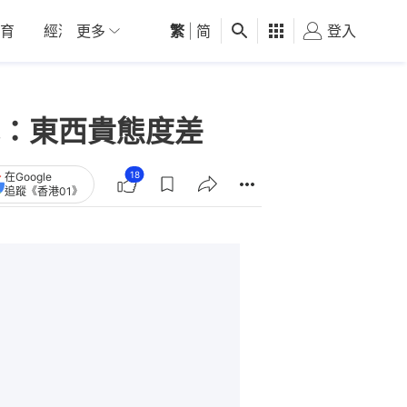
育
經濟
更多
01深圳
繁
觀點
|
简
健康
好食玩飛
登入
女
：東西貴態度差
18
在Google
追蹤《香港01》