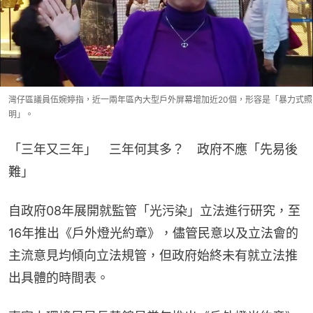
灣仔區議員伍婉婷指，近一兩年區內大型戶外屏幕增加近20個，形容是「暴力式照
明」。
「三年又三年」　三年何其多？　政府不應「先易後
難」
自政府08年展開就監管「光污染」立法進行研究，至
16年推出《戶外燈光約章》，儘管民意以及立法會的
主流意見均傾向立法規管，但政府始終未有就立法推
出具體的時間表。