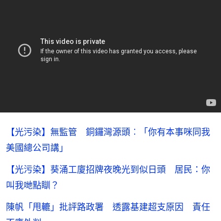
【光污染】無監管 銅鑼灣源頭︰「你有本事咪同我
美國總公司講」
【光污染】葵涌工廈招牌夜晚光到似日頭 居民：你
叫我哋點瞓？
陳帆「甩轆」批評路政署 透露基建超支原因 責任