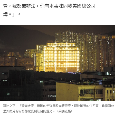
管，我都無辦法，你有本事咪同我美國總公司
講。」。
對比之下，「發光大廈」橋匯的光強度和光管密度，都比附近的住宅高，難怪兩公
里外葵芳的街坊都感受到眩目的燈光。（梁鵬威攝）