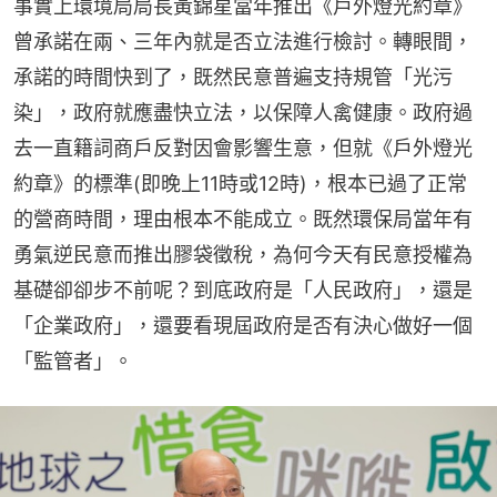
事實上環境局局長黃錦星當年推出《戶外燈光約章》
曾承諾在兩、三年內就是否立法進行檢討。轉眼間，
承諾的時間快到了，既然民意普遍支持規管「光污
染」，政府就應盡快立法，以保障人禽健康。政府過
去一直籍詞商戶反對因會影響生意，但就《戶外燈光
約章》的標準(即晚上11時或12時)，根本已過了正常
的營商時間，理由根本不能成立。既然環保局當年有
勇氣逆民意而推出膠袋徵稅，為何今天有民意授權為
基礎卻卻步不前呢？到底政府是「人民政府」，還是
「企業政府」，還要看現屆政府是否有決心做好一個
「監管者」。