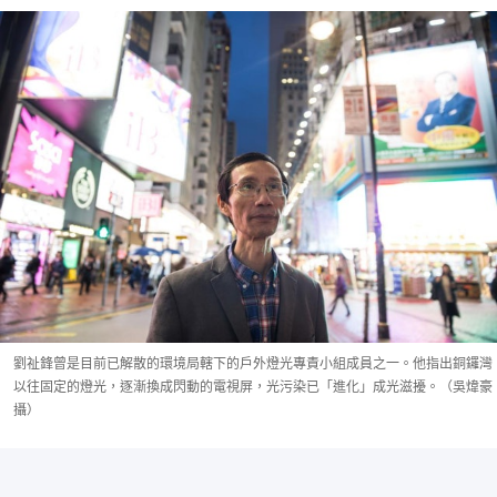
劉祉鋒曾是目前已解散的環境局轄下的戶外燈光專責小組成員之一。他指出銅鑼灣
以往固定的燈光，逐漸換成閃動的電視屏，光污染已「進化」成光滋擾。（吳煒豪
攝）