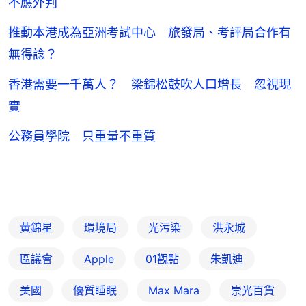
不應外判
推動本港成為亞洲考試中心 旅發局、考評局合作有
無得諗？
香港需要一千萬人？ 梁錦松鼓吹人口增長 忽視現
實
公務員學院 只重量不重質
黃錦星
環境局
光污染
洪永城
區議會
Apple
01觀點
朱凱迪
美國
優質睡眠
Max Mara
崇光百貨