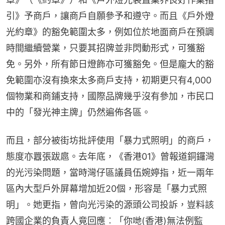
引》予商戶，讓商戶自願參予和遵守。而且《戶外燈
光約章》的豁免範圍太多，例如位於地面商戶在預調
時間繼續營業，只要其招牌並非閃動形式，可獲豁
免。另外，所有節日燈飾亦可獲豁免。但是龐大的豁
免範圍亦沒有換來太多商戶支持，初期更只有4,000
個物業和商鋪支持，國際品牌幾乎沒有參加，市民口
中的「發光神主牌」仍然遍佈各區。
而且，部分被街坊批評使用「暴力式照明」的商戶，
態度亦囂張跋扈。去年底，《香港01》曾報道銅鑼灣
的光污染問題，當時灣仔區議員伍婉婷指，近一兩年
區內大型戶外屏幕增加近20個，形容是「暴力式照
明」。她更指，曾向光污染的源頭公司投訴，豈料該
跨國企業的負責人竟回應︰「你哋(香港)無法例監