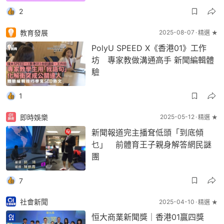
2
教育發展
2025-08-07
精選 ★
PolyU SPEED X《香港01》工作
坊 專家教做溝通高手 新聞編輯體
驗
1
即時娛樂
2025-05-12
精選 ★
新聞報道完主播耷低頭「到底傾
乜」 前體育王子親身解答網民謎
團
7
社會新聞
2025-04-10
精選 ★
恒大商業新聞獎｜香港01贏四獎