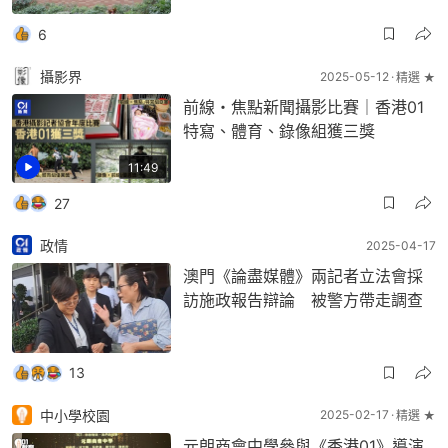
6
攝影界
2025-05-12
精選 ★
前線・焦點新聞攝影比賽｜香港01
特寫、體育、錄像組獲三獎
11:49
27
政情
2025-04-17
澳門《論盡媒體》兩記者立法會採
訪施政報告辯論 被警方帶走調查
13
中小學校園
2025-02-17
精選 ★
元朗商會中學參與《香港01》導演