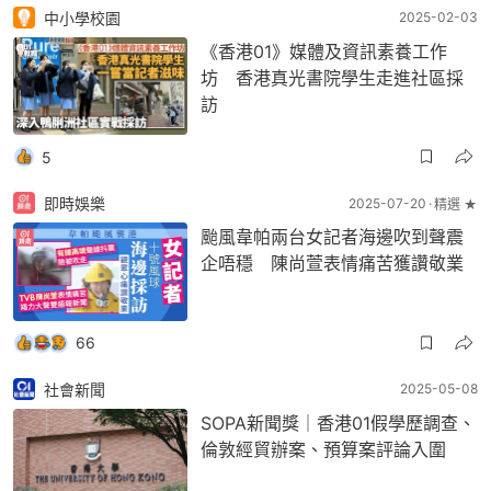
中小學校園
2025-02-03
《香港01》媒體及資訊素養工作
坊 香港真光書院學生走進社區採
訪
5
即時娛樂
2025-07-20
精選 ★
颱風韋帕兩台女記者海邊吹到聲震
企唔穩 陳尚萱表情痛苦獲讚敬業
66
社會新聞
2025-05-08
SOPA新聞獎｜香港01假學歷調查、
倫敦經貿辦案、預算案評論入圍