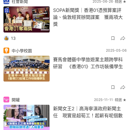
社會新聞
2025-06-26
精選 ★
SOPA新聞獎｜香港01憑預算案評
論、倫敦經貿辦間諜案 獲兩項大
獎
13
中小學校園
2025-05-06
賽馬會體藝中學旅遊業主題跨學科
研習 《香港01》工作坊裝備學生
開罐
2025-11-11
精選 ★
新聞女王2｜高海寧演政府新聞主
任 現實是超筍工！起薪有呢個數