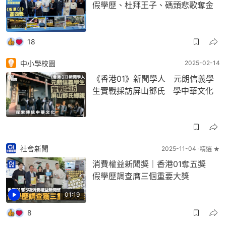
假學歷、杜拜王子、碼頭悲歌奪金
18
中小學校園
2025-02-14
《香港01》新聞學人 元朗信義學
生實戰採訪屏山鄧氏 學中華文化
社會新聞
2025-11-04
精選 ★
消費權益新聞獎｜香港01奪五獎
假學歷調查膺三個重要大獎
01:19
8