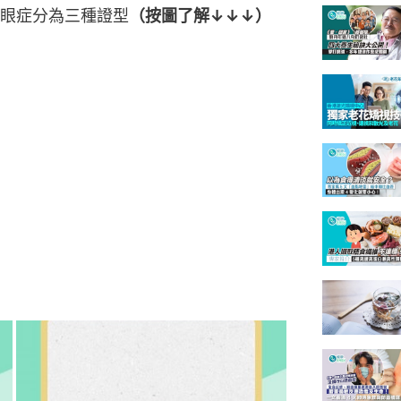
眼症分為三種證型
（按圖了解↓↓↓）