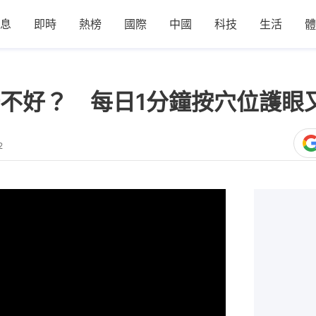
息
即時
熱榜
國際
中國
科技
生活
體
不好？ 每日1分鐘按穴位護眼
2