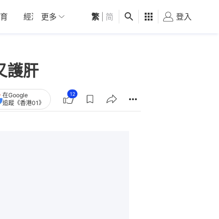
育
經濟
更多
01深圳
繁
觀點
|
简
健康
好食玩飛
登入
女
又護肝
12
在Google
追蹤《香港01》