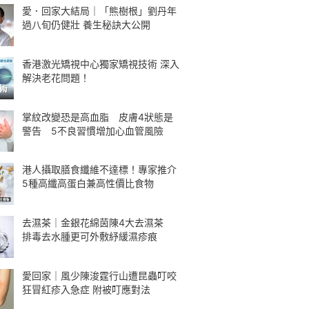
愛．回家大結局｜「熊樹根」劉丹年
過八旬仍健壯 養生秘訣大公開
香港激光矯視中心獨家矯視技術 深入
解決老花問題！
掌紋改變恐是高血脂 皮膚4狀態是
警告 5不良習慣增加心血管風險
港人攝取膳食纖維不達標！專家推介
5種高纖高蛋白兼高性價比食物
去濕茶｜金銀花綿茵陳4大去濕茶
排毒去水腫更可外敷紓緩濕疹痕
愛回家｜風少陳浚霆行山遭昆蟲叮咬
狂冒紅疹入急症 附被叮應對法