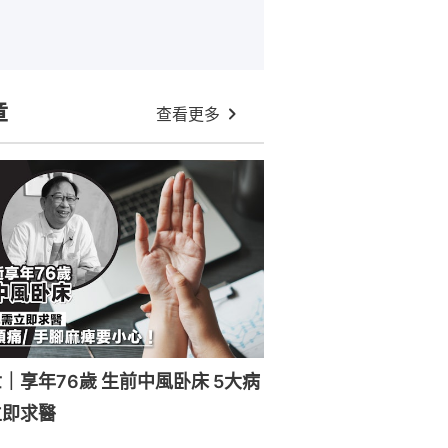
章
查看更多
｜享年76歲 生前中風卧床 5大病
立即求醫