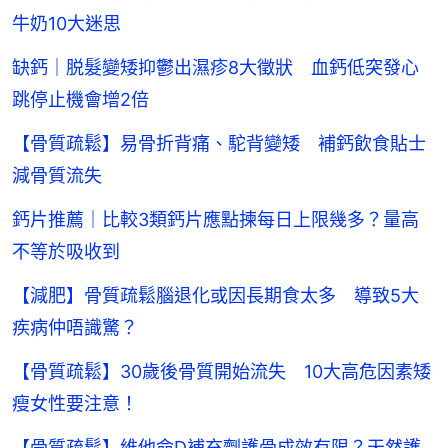
牛奶10大迷思
缺鈣｜脱髮變矮抑鬱出濕疹8大徵狀 血鈣低突發心
跳停止機會增2倍
【骨質疏鬆】易骨折背痛、駝背變矮 補鈣飲食貼士
減骨質流失
鈣片推薦｜比較3類鈣片應點揀每日上限幾多？量高
不等於吸收到
【減肥】骨質疏鬆腦退化或因長期食太多 導致5大
疾病仲唔識驚？
【骨質疏鬆】30歲後骨質開始流失 10大高危因素矮
瘦女性要注意！
【骨質疏鬆】維他命D補充劑護骨成效有限？天然護