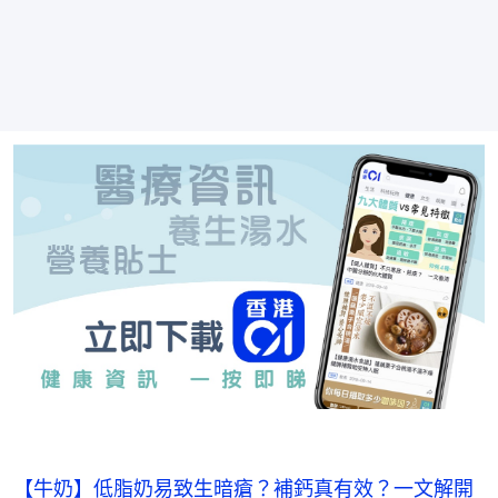
【牛奶】低脂奶易致生暗瘡？補鈣真有效？一文解開