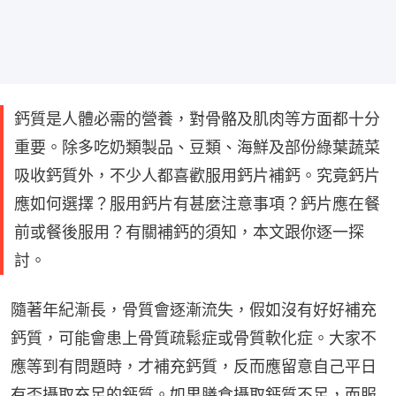
鈣質是人體必需的營養，對骨骼及肌肉等方面都十分
重要。除多吃奶類製品、豆類、海鮮及部份綠葉蔬菜
吸收鈣質外，不少人都喜歡服用鈣片補鈣。究竟鈣片
應如何選擇？服用鈣片有甚麼注意事項？鈣片應在餐
前或餐後服用？有關補鈣的須知，本文跟你逐一探
討。
隨著年紀漸長，骨質會逐漸流失，假如沒有好好補充
鈣質，可能會患上骨質疏鬆症或骨質軟化症。大家不
應等到有問題時，才補充鈣質，反而應留意自己平日
有否攝取充足的鈣質。如果膳食攝取鈣質不足，而服