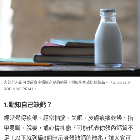
大部分人都可從飲食中攝取充足的鈣質，例如牛奶或奶類製品。（Unsplash/
ROBIN WORRALL）
1.點知自己缺鈣？
經常覺得疲倦、經常抽筋、失眠、皮膚痕癢乾燥、指
甲易斷、脫髮，或心情抑鬱？可能代表你體內鈣質不
足！以下就列舉8個暗示身體缺鈣的徵兆，讓大家可