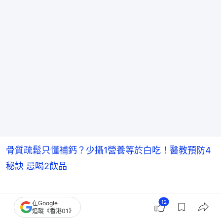
骨質疏鬆只懂補鈣？少攝1營養等於白吃！醫教預防4
秘訣 忌喝2飲品
骨鬆前期毫無預兆！5大高危險群應提早布
12
在Google
追蹤《香港01》
局存骨本