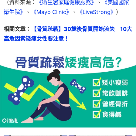
（資料來源：
《衛生署家庭健康服務》
、
《美國國家
衛生院》
、
《Mayo Clinic》
、
《LiveStrong》
）
相關文章：
【骨質疏鬆】30歲後骨質開始流失　10大
高危因素矮瘦女性要注意！