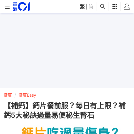
繁
|
简
健康
健康Easy
【補鈣】鈣片餐前服？每日有上限？補
鈣5大秘訣過量易便秘生腎石