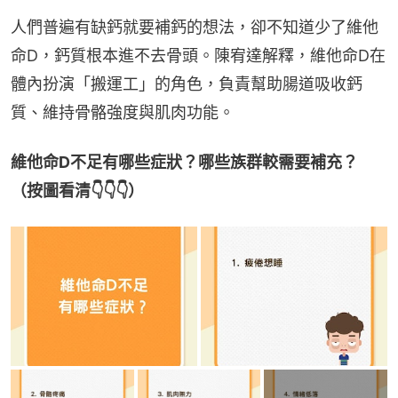
人們普遍有缺鈣就要補鈣的想法，卻不知道少了維他
命D，鈣質根本進不去骨頭。陳宥達解釋，維他命D在
體內扮演「搬運工」的角色，負責幫助腸道吸收鈣
質、維持骨骼強度與肌肉功能。
維他命D不足有哪些症狀？哪些族群較需要補充？
（按圖看清👇👇👇）