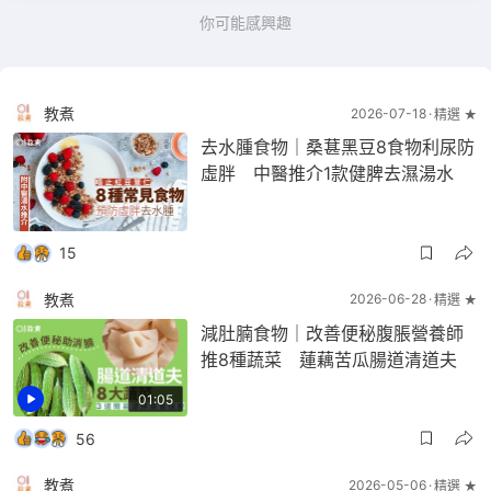
你可能感興趣
教煮
2026-07-18
精選 ★
去水腫食物｜桑葚黑豆8食物利尿防
虛胖 中醫推介1款健脾去濕湯水
15
教煮
2026-06-28
精選 ★
減肚腩食物｜改善便秘腹脹營養師
推8種蔬菜 蓮藕苦瓜腸道清道夫
01:05
56
教煮
2026-05-06
精選 ★