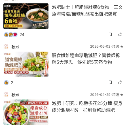
減肥貼士｜燒脂減肚腩6食物 三文
魚海帶湯/無糖乳酪養出難肥體質
24
教煮
2026-06-02
精選 ★
膳食纖維穩血糖助減肥？營養師拆
解5大迷思 優先選5天然食物
2
教煮
2026-04-29
精選 ★
減肥｜研究：吃飯多花25分鐘 瘦身
成分激增41% 抑制食慾助減肥