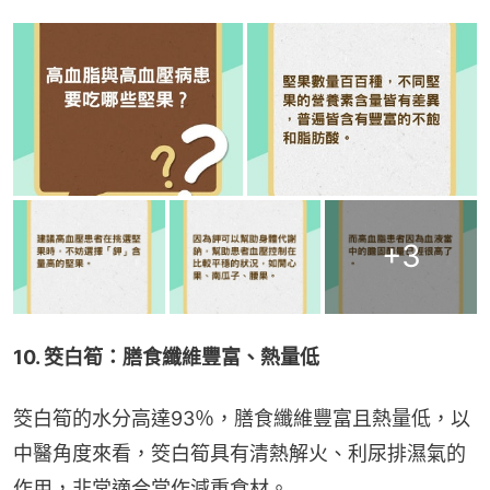
+
3
10. 筊白筍：膳食纖維豐富、熱量低
筊白筍的水分高達93％，膳食纖維豐富且熱量低，以
中醫角度來看，筊白筍具有清熱解火、利尿排濕氣的
作用，非常適合當作減重食材。