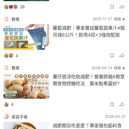
28
教煮
2025-11-27
精選 ★
蘿蔔減肥｜專家實試蘿蔔蔬果汁4個
月減6公斤！飲用4招+3強效配搭
4
教煮
2026-04-14
精選 ★
薯仔放涼吃助減肥！營養師揭6根莖
類食物控糖吃法 粟米點煮最好?
4
美容手帳
2026-04-27
減肥期忌吃甚麼？專家揭包餡料食