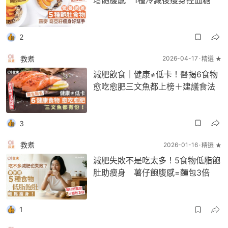
增飽腹感 1種冷藏後瘦身控血糖
2
教煮
2026-04-17
精選 ★
減肥飲食｜健康≠低卡！醫揭6食物
愈吃愈肥三文魚都上榜＋建議食法
3
教煮
2026-01-16
精選 ★
減肥失敗不是吃太多！5食物低脂飽
肚助瘦身 薯仔飽腹感=麵包3倍
1