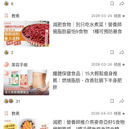
6
教煮
2026-03-24
精選 ★
減肥食物｜別只吃水煮菜！營養師
揭脂肪最怕9食物 1種可預防暴食
2
美容手帳
2026-03-24
精選 ★
纖體保健食品｜15大輕鬆瘦身推
薦：燃燒脂肪、改善肚腩下半身肥
胖
31
教煮
2026-04-03
精選 ★
減肥｜營養師推介燕麥奇亞籽5食物