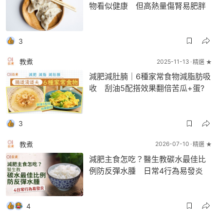
物看似健康 但高熱量傷腎易肥胖
3
教煮
2025-11-13
精選 ★
減肥減肚腩｜6種家常食物減脂肪吸
收 刮油5配搭效果翻倍苦瓜+蛋?
3
教煮
2026-07-10
精選 ★
減肥主食怎吃？醫生教碳水最佳比
例防反彈水腫 日常4行為易發炎
4