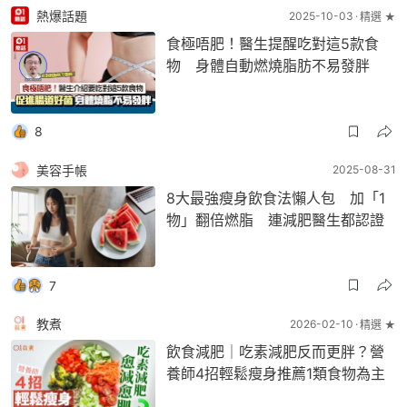
熱爆話題
2025-10-03
精選 ★
食極唔肥！醫生提醒吃對這5款食
物 身體自動燃燒脂肪不易發胖
8
美容手帳
2025-08-31
8大最強瘦身飲食法懶人包 加「1
物」翻倍燃脂 連減肥醫生都認證
7
教煮
2026-02-10
精選 ★
飲食減肥｜吃素減肥反而更胖？營
養師4招輕鬆瘦身推薦1類食物為主