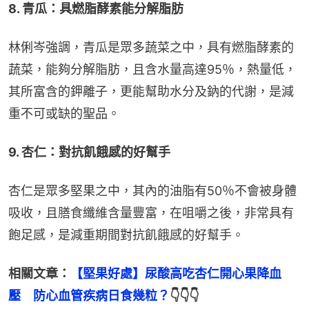
8. 青瓜：具燃脂酵素能分解脂肪
林俐岑強調，青瓜是眾多蔬菜之中，具有燃脂酵素的
蔬菜，能夠分解脂肪，且含水量高達95％，熱量低，
其所富含的鉀離子，更能幫助水分及鈉的代謝，是減
重不可或缺的聖品。
9. 杏仁：對抗飢餓感的好幫手
杏仁是眾多堅果之中，其內的油脂有50％不會被身體
吸收，且膳食纖維含量豐富，在咀嚼之後，非常具有
飽足感，是減重期間對抗飢餓感的好幫手。
相關文章：
【堅果好處】尿酸高吃杏仁開心果降血
壓　防心血管疾病日食幾粒？
👇👇👇