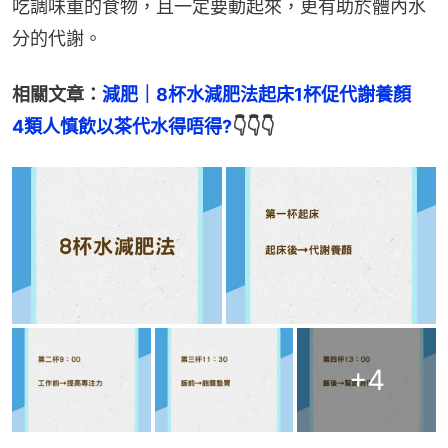
吃調味重的食物，且一定要動起來，更有助於體內水
分的代謝。
相關文章：
減肥｜8杯水減肥法起床1杯促代謝養顏　
4類人慎飲以茶代水得唔得?
👇👇👇
+
4