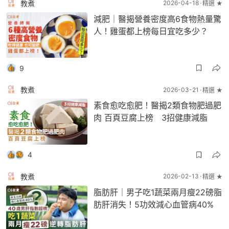
教煮
2026-04-18
精選 ★
減肥｜醫揭營養密度高6食物熱量驚
人！雞蛋都上榜每日宜吃多少？
9
教煮
2026-03-21
精選 ★
素食愈吃愈肥！醫揭2類食物肥過肥
肉 百頁豆腐上榜 3招健康減脂
4
教煮
2026-02-13
精選 ★
脂肪肝｜男子吃1蔬菜兩月瘦22磅脂
肪肝消失！5功效減心血管病40%