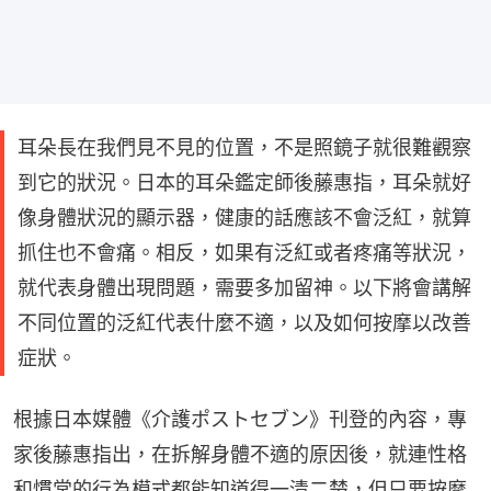
耳朵長在我們見不見的位置，不是照鏡子就很難觀察
到它的狀況。日本的耳朵鑑定師後藤惠指，耳朵就好
像身體狀況的顯示器，健康的話應該不會泛紅，就算
抓住也不會痛。相反，如果有泛紅或者疼痛等狀況，
就代表身體出現問題，需要多加留神。以下將會講解
不同位置的泛紅代表什麼不適，以及如何按摩以改善
症狀。
根據日本媒體《介護ポストセブン》刊登的內容，專
家後藤惠指出，在拆解身體不適的原因後，就連性格
和慣常的行為模式都能知道得一清二楚，但只要按摩