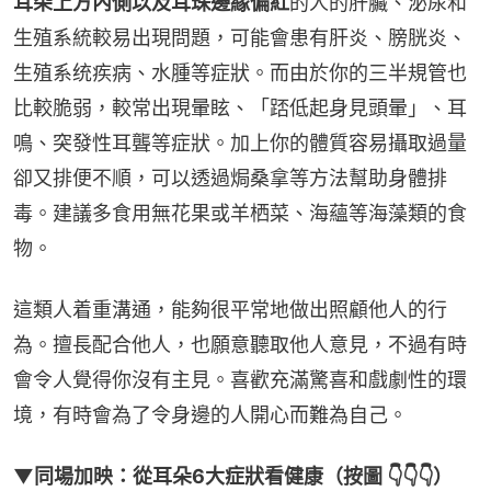
耳朵上方內側以及耳珠邊緣偏紅
的人的肝臟、泌尿和
生殖系統較易出現問題，可能會患有肝炎、膀胱炎、
生殖系统疾病、水腫等症狀。而由於你的三半規管也
比較脆弱，較常出現暈眩、「踎低起身見頭暈」、耳
鳴、突發性耳聾等症狀。加上你的體質容易攝取過量
卻又排便不順，可以透過焗桑拿等方法幫助身體排
毒。建議多食用無花果或羊栖菜、海蘊等海藻類的食
物。
這類人着重溝通，能夠很平常地做出照顧他人的行
為。擅長配合他人，也願意聽取他人意見，不過有時
會令人覺得你沒有主見。喜歡充滿驚喜和戲劇性的環
境，有時會為了令身邊的人開心而難為自己。
▼同場加映：從耳朵6大症狀看健康（按圖 👇👇👇）