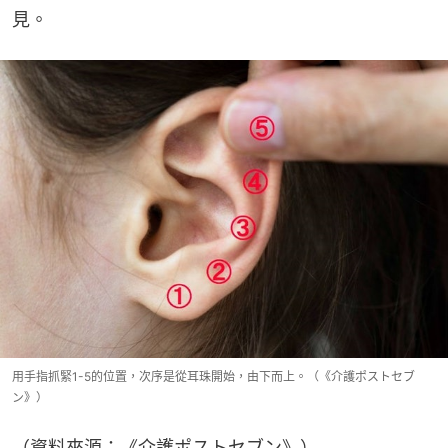
見。
用手指抓緊1-5的位置，次序是從耳珠開始，由下而上。（《介護ポストセブ
ン》）
（資料來源：《介護ポストセブン》）