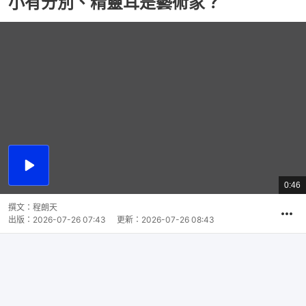
小有分別、精靈耳是藝術家？
播
放
0:46
總
影
共
片
時
撰文：
程朗天
間
出版：
2026-07-26 07:43
更新：
2026-07-26 08:43