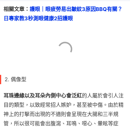
相關文章：
護眼｜眼疲勞易出皺紋3原因BBQ有關？
日專家教3秒測眼健康2招護眼
2. 偶像型
耳珠邊緣以及耳朵內側中心會泛紅
的人屬於會引人注
目的類型，以致經常招人嫉妒，甚至被中傷。由於精
神上的打擊而出現的不適則會呈現在大腸和三半規
管，所以很可能會出腹瀉、耳鳴、噁心、暈眩等症