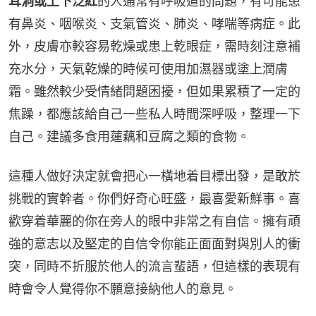
耳洞或上下泛紅
的人通常有呼吸道的問題，有可能患
有鼻炎、咽喉炎、支氣管炎、肺炎、哮喘等病症。此
外，皮膚亦較容易乾燥或患上乾眼症，需時刻注意補
充水分，天氣乾燥的時候可使用加濕器或塗上潤膚
霜。雖然較少受情緒問題困擾，但如果累積了一定的
焦躁，都應該給自己一些私人時間深呼吸，整理一下
自己。建議多食用蓮藕和豆腐之類的食物。
這種人做好決定就會把心一橫地着目標出發，是敢於
挑戰的實幹者。你們好奇心旺盛，最喜愛新鮮事。喜
歡穿着華麗的你在旁人的眼中非常之有自信。擁有頑
強的意志以及堅定的自信令你能正面面對與別人的衝
突，同時不折服於他人的流言蜚語，但這樣的表現有
時會令人覺得你不願意接納他人的意見。