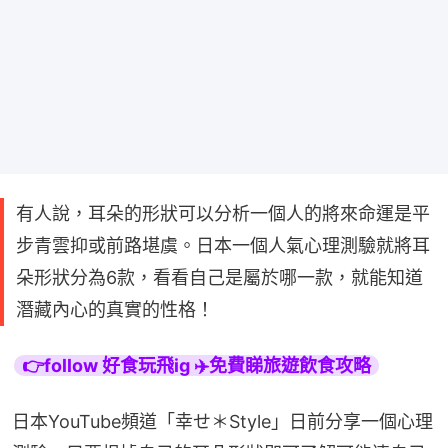
有人說，耳朵的形狀可以分析一個人的將來命運是平
步青雲抑或前路堪虞。日本一個人氣心理測驗就將耳
朵形狀分為6款，看看自己是屬於哪一款，就能知道
潛藏內心的真實的性格！
👉follow 好食玩飛ig ✈️免費睇旅遊飲食攻略
日本YouTube頻道「幸せ＊Style」日前分享一個心理