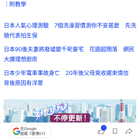
｜附教學
日本人氣心理測驗 7個洗澡習慣測你不安甚麼 先洗
臉代表怕生保
日本90後夫妻將廢墟變千呎豪宅 花園超闊落 網民
大讚理想廚房
日本少年電車事故身亡 20年後父母竟收遲來情信
背後原因有洋蔥
1
在Google
追蹤《香港01》