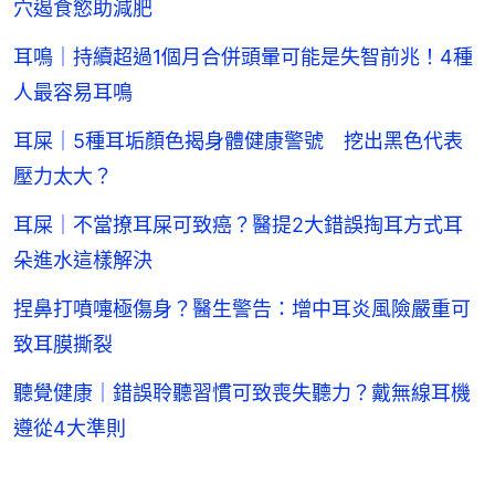
穴遏食慾助減肥
耳鳴｜持續超過1個月合併頭暈可能是失智前兆！4種
人最容易耳鳴
耳屎｜5種耳垢顏色揭身體健康警號 挖出黑色代表
壓力太大？
耳屎｜不當撩耳屎可致癌？醫提2大錯誤掏耳方式耳
朵進水這樣解決
捏鼻打噴嚏極傷身？醫生警告：增中耳炎風險嚴重可
致耳膜撕裂
聽覺健康｜錯誤聆聽習慣可致喪失聽力？戴無線耳機
遵從4大準則