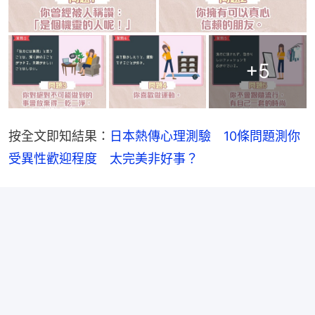
+
5
按全文即知結果：
日本熱傳心理測驗　10條問題測你
受異性歡迎程度　太完美非好事？