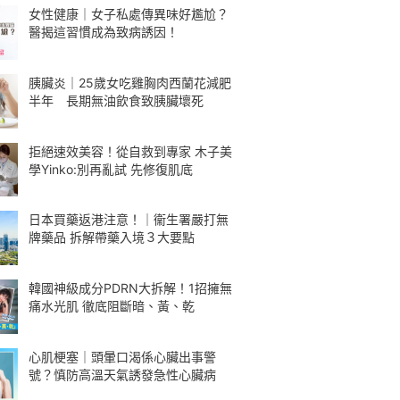
女性健康｜女子私處傳異味好尷尬？
醫揭這習慣成為致病誘因！
胰臟炎｜25歲女吃雞胸肉西蘭花減肥
半年 長期無油飲食致胰臟壞死
拒絕速效美容！從自救到專家 木子美
學Yinko:別再亂試 先修復肌底
日本買藥返港注意！｜衞生署嚴打無
牌藥品 拆解帶藥入境３大要點
韓國神級成分PDRN大拆解！1招擁無
痛水光肌 徹底阻斷暗、黃、乾
心肌梗塞｜頭暈口渴係心臟出事警
號？慎防高溫天氣誘發急性心臟病