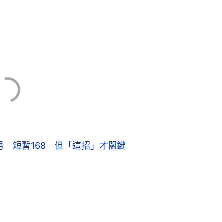
男 短暫168 但「這招」才關鍵
」，營養師程涵宇指出，豐富蛋白質飲
新陳代謝，還能提供飽足感。