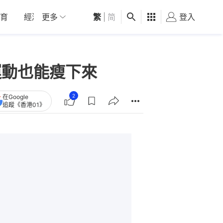
育
經濟
更多
01深圳
繁
觀點
|
简
健康
好食玩飛
登入
女
運動也能瘦下來
2
在Google
追蹤《香港01》