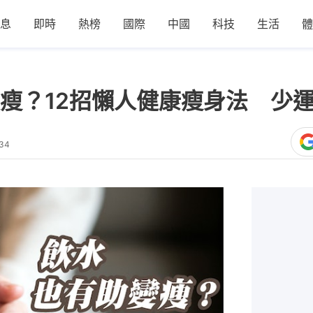
息
即時
熱榜
國際
中國
科技
生活
體
瘦？12招懶人健康瘦身法 少
:34