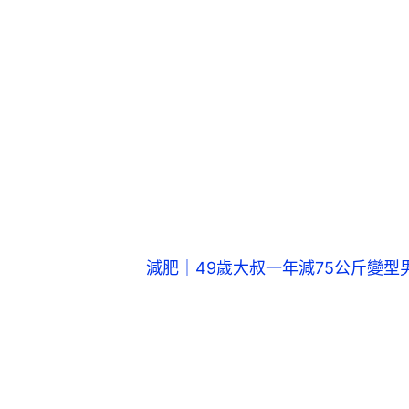
減肥｜49歲大叔一年減75公斤變型
第三招，「攝取足夠蛋白質幫助代謝
食可以促進每天最高80-100卡的